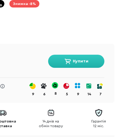
Знижка -8%
Купити
8
9
6
5
9
14
7
оштовна
14 днів на
Гарантія
ставка
обмін товару
12 міс.