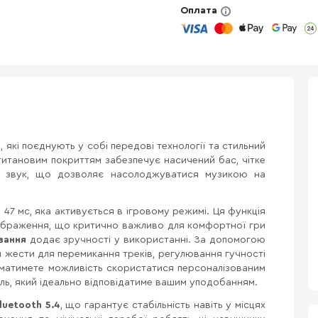
Оплата
які поєднують у собі передові технології та стильний
титановим покриттям забезпечує насичений бас, чітке
ий звук, що дозволяє насолоджуватися музикою на
 47 мс, яка активується в ігровому режимі. Ця функція
зображення, що критично важливо для комфортної гри
вання
додає зручності у використанні. За допомогою
жести для перемикання треків, регулювання гучності
 матимете можливість скористатися персоналізованим
іль, який ідеально відповідатиме вашим уподобанням.
luetooth 5.4
, що гарантує стабільність навіть у місцях