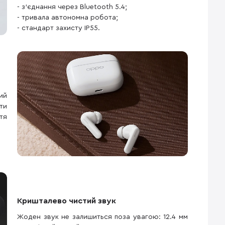
- з'єднання через Bluetooth 5.4;
- тривала автономна робота;
- стандарт захисту IP55.
ий
ти
тя
Кришталево чистий звук
Жоден звук не залишиться поза увагою: 12.4 мм