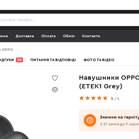
зини
Доставка
Оплата
Обмін
Контакти
и OPPO
ІДГУКИ
30
ПИТАННЯ ТА ВІДПОВІДІ
ФОТО ТА ВІДЕО
Навушники OPPO 
(ETEK1 Grey)
5
/ 5
Знижки на гарніт
З 27 липня до 9 серп