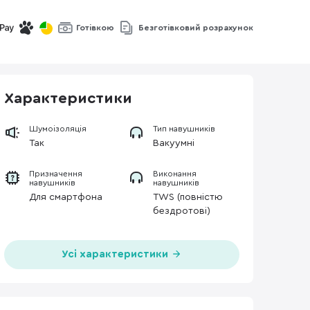
Готівкою
Безготівковий розрахунок
Характеристики
Шумоізоляція
Тип навушників
Так
Вакуумні
Призначення
Виконання
навушників
навушників
Для смартфона
TWS (повністю
бездротові)
Усі характеристики