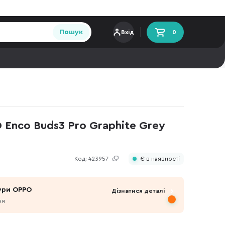
Пошук
Вхід
0
Enco Buds3 Pro Graphite Grey
Код:
423957
Є в наявності
ури OPPO
Дізнатися деталі
ня