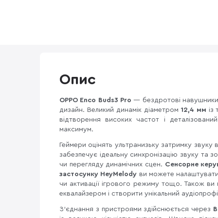
Опис
OPPO Enco Buds3 Pro
— бездротові навушники, 
дизайн. Великий динамік діаметром
12,4 мм
із 
відтворення високих частот і деталізован
максимум.
Геймери оцінять ультранизьку затримку звуку в
забезпечує ідеальну синхронізацію звуку та 
чи перегляду динамічних сцен.
Сенсорне керу
застосунку HeyMelody
ви можете налаштувати 
чи активації ігрового режиму тощо. Також ви
еквалайзером і створити унікальний аудіопроф
З’єднання з пристроями здійснюється через
B