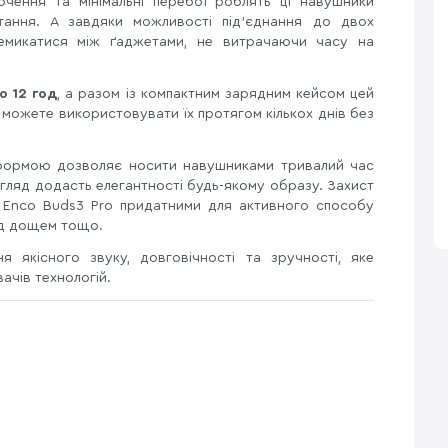
лючення та мінімальні перебої роблять ці навушники
ання. А завдяки можливості під'єднання до двох
емикатися між ґаджетами, не витрачаючи часу на
о 12 год
, а разом із компактним зарядним кейсом цей
 можете використовувати їх протягом кількох днів без
 формою дозволяє носити навушниками тривалий час
игляд додасть елегантності будь-якому образу. Захист
Enco Buds3 Pro придатними для активного способу
під дощем тощо.
якісного звуку, довговічності та зручності, яке
ачів технологій.