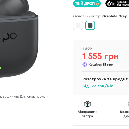
Основний колір:
Graphite Grey
1 699
1 555 грн
Кешбек
15 грн
Розстрочка та кредит
Від
173
грн/міс
навушників: Для смартфона
Відправимо
Безк
завтра
до