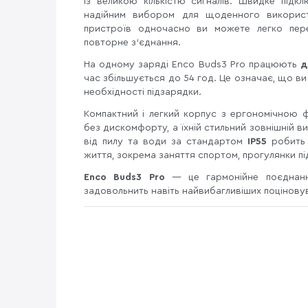
із великою кількістю сигналів. Швидке підк
надійним вибором для щоденного використ
пристроїв одночасно ви можете легко пер
повторне з’єднання.
На одному заряді Enco Buds3 Pro працюють
д
час збільшується до 54 год. Це означає, що ви
необхідності підзарядки.
Компактний і легкий корпус з ергономічною
без дискомфорту, а їхній стильний зовнішній в
від пилу та води за стандартом
IP55
робить 
життя, зокрема заняття спортом, прогулянки 
Enco Buds3 Pro
— це гармонійне поєднання 
задовольнить навіть найвибагливіших поціновув