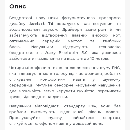
Опис
Бездротові навушники футуристичного прозорого
дизайну
Acefast T6
порадують вас потужним та
збалансованим звуком. Драйвери діаметром 6 мм
забезпечують відтворення плавних високих нот,
оптимальних середніх частот та глибоких
басів. Навушники підтримують технологію
бездротового зв’язку Bluetooth 5.0, яка дозволяє
здійснювати підключення на відстані до 10 метрів.
Чотири мікрофони з технологією зменшення шуму ENC,
яка підвищує чіткість голосу під час розмови, роблять
спілкування комфортним навіть у шумному
середовищі. Чутливе сенсорне керування навушників
дає можливість легко керувати гучністю, перемикати
треки, відповідати на дзвінки.
Навушники відповідають стандарту ІРX4, вони без
проблем витримують підвищений рівень вологи.
Прослуховуйте музику, займайтесь спортом,
спілкуйтесь телефоном навіть у дощовий день.