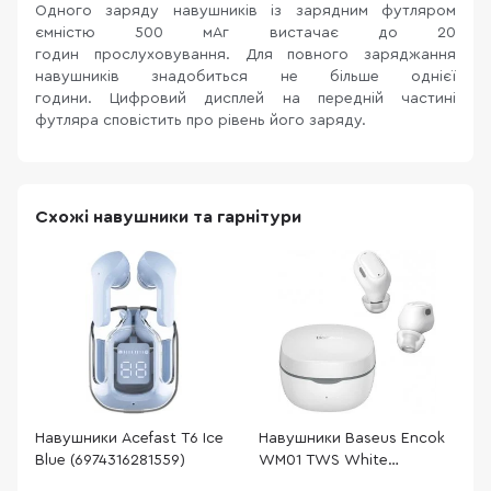
Одного заряду навушників із зарядним футляром
ємністю 500 мАг вистачає до 20
годин прослуховування. Для повного заряджання
навушників знадобиться не більше однієї
години. Цифровий дисплей на передній частині
футляра сповістить про рівень його заряду.
Схожі навушники та гарнітури
Навушники Acefast T6 Ice
Навушники Baseus Encok
Н
Blue (6974316281559)
WM01 TWS White
(NGWM01-02)