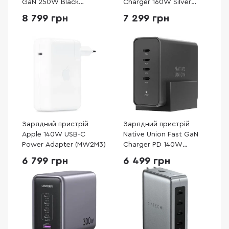
GaN 250W Black
Charger 160W Silver
(A2345341)
(A2687341)
8 799 грн
7 299 грн
Зарядний пристрій
Зарядний пристрій
Apple 140W USB-C
Native Union Fast GaN
Power Adapter (MW2M3)
Charger PD 140W
Desktop Black (FAST-
6 799 грн
6 499 грн
PD140-BLK-EU)