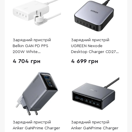
Зарядний пристрій
Зарядний пристрій
Belkin GAN PD PPS
UGREEN Nexode
200W White
Desktop Charger CD271
(WCH015VFWH)
GaN 200W 2m Gray
4 704 грн
4 699 грн
(40914)
Зарядний пристрій
Зарядний пристрій
Anker GaNPrime Charger
Anker GaNPrime Charger