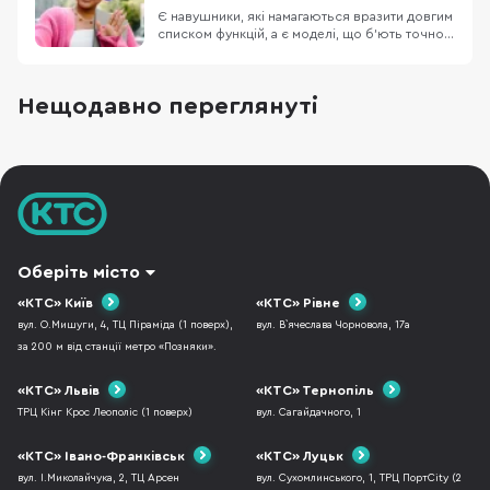
роботу в шумному
Є навушники, які намагаються вразити довгим
списком функцій, а є моделі, що б’ють точно в
повсякденні потреби: легка конструкція,
зрозуміле керування, впізнаваний басовий
характер і батарея, про яку не доводиться
Нещодавно переглянуті
думати щодня. JBL Tune 530BT належать саме
до другої категорії. Це бездротові накладні
Оберіть місто
«КТС» Київ
«КТС» Рівне
вул. О.Мишуги, 4, ТЦ Піраміда (1 поверх),
вул. В`ячеслава Чорновола, 17а
за 200 м від станції метро «Позняки».
«КТС» Львів
«КТС» Тернопіль
ТРЦ Кінг Крос Леополіс (1 поверх)
вул. Сагайдачного, 1
«КТС» Івано-Франківськ
«КТС» Луцьк
вул. І.Миколайчука, 2, ТЦ Арсен
вул. Сухомлинського, 1, ТРЦ ПортCity (2