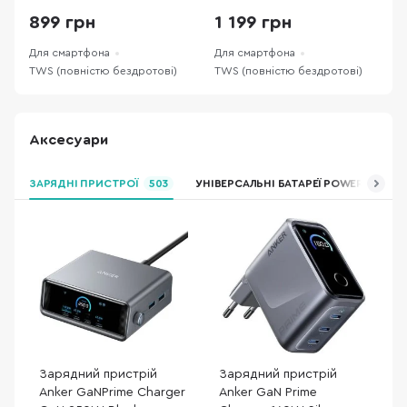
899 грн
1 199 грн
Для смартфона
Для смартфона
Д
TWS (повністю бездротові)
TWS (повністю бездротові)
T
Аксесуари
ЗАРЯДНІ ПРИСТРОЇ
503
УНІВЕРСАЛЬНІ БАТАРЕЇ POWER BANK
Зарядний пристрій
Зарядний пристрій
Anker GaNPrime Charger
Anker GaN Prime