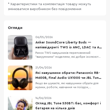
* Характеристики та комплектація товару можуть
змінюватися виробником без повідомлення
Огляди
06/05/2026
Anker SoundCore Liberty Buds —
напіввідкриті TWS із ANC, LDAC та AI-
перекладом
Ринок TWS-навушників переповнений
"вакуумними" моделями, які добре ізолюють
від шуму, але не всім підходять для тривалого
носіння. Anker SoundCore Liberty Buds
21/04/2026
пропонують інший підхід: напіввідкритий
дизайн без тиску у вухах, але з технологіями
Які навушники обрати: Panasonic RB-
рівня флагманів. Тут є адаптивне
M600B, Final Audio UX1000 чи JBL Tune
шумозаглушення, LDAC,
770NC
Якщо ви шукаєте, які навушники обрати для
музики, роботи, навчання чи поїздок,
Panasonic RB-M600B, Final Audio UX1000 і JBL
Tune 770NC можуть опинитися в одному
14/06/2026
списку порівняння. Це бездротові навушники
з наголів’ям, орієнтовані на щоденне
Огляд JBL Tune 530BT: бас, комфорт і
використання, музику, дзвінки, транспорт і
батарея на кілька днів