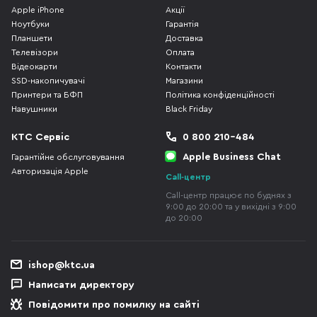
Apple iPhone
Акції
Ноутбуки
Гарантія
Планшети
Доставка
Телевізори
Оплата
Відеокарти
Контакти
SSD-накопичувачі
Магазини
Принтери та БФП
Політика конфіденційності
Навушники
Black Friday
КТС Сервіс
0 800 210-484
Apple Business Chat
Гарантійне обслуговування
Авторизація Apple
Call-центр
Call-центр працює по буднях з
9:00 до 20:00 та у вихідні з 9:00
до 20:00
ishop@ktc.ua
Написати директору
Повідомити про помилку на сайті