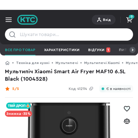
0
Вхід
ВСЕ ПРО ТОВАР
ХАРАКТЕРИСТИКИ
ВІДГУКИ
1
ПИТАННЯ 
Техніка для кухні
Мультипечі
Мультипечі Xiaomi
Мульти
Мультипіч Xiaomi Smart Air Fryer MAF10 6.5L
Black (1004528)
5/5
Код:
412114
Є в наявності
Знижка -35%