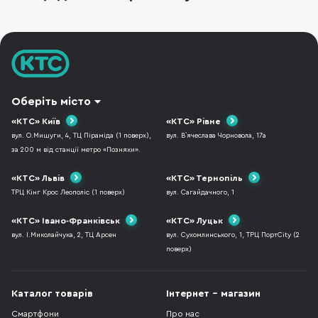
Оберіть місто
«КТС» Київ
«КТС» Рівне
вул. О.Мишуги, 4, ТЦ Піраміда (1 поверх),
вул. В`ячеслава Чорновола, 17а
за 200 м від станції метро «Позняки».
«КТС» Львів
«КТС» Тернопіль
ТРЦ Кінг Крос Леополіс (1 поверх)
вул. Сагайдачного, 1
«КТС» Івано-Франківськ
«КТС» Луцьк
вул. І.Миколайчука, 2, ТЦ Арсен
вул. Сухомлинського, 1, ТРЦ ПортCity (2
поверх)
Каталог товарів
Інтернет - магазин
Смартфони
Про нас