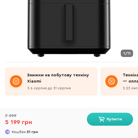
1/11
Знижки на побутову техніку
Техніка
Xiaomi
— опла
платеж
З 6 серпня до 31 серпня
З 23 лип
7 999
Купити
5 199 грн
Кешбек
51 грн