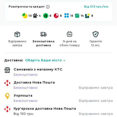
Розстрочка та кредит
Від
513
грн/міс
10
4
8
8
15
14
8
Відправимо
Безкоштовна
14 днів на
Гарантія
завтра
доставка
обмін товару
12 міс.
Доставка:
Оберіть Ваше місто
Самовивіз з магазину КТС
Безкоштовно
Доставка Нова Пошта
Безкоштовно
Відправимо завтра
Укрпошта
Безкоштовно
Відправимо завтра
Кур'єрська доставка Нова Пошта
Від 150 грн.
Відправимо завтра