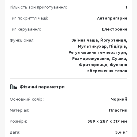
Кількість зон приготування:
1
Тип покриття чаші:
Антипригарне
Тип керування:
Електронне
Функціонал:
Знімна чаша, Йогуртниця,
Мультикухар, Підігрів,
Регулювання температури,
Розморожування, Сушка,
Фритюрниця, Функція
збереження тепла
Фізичні параметри
Основний колір:
Чорний
Матеріал:
Пластик
Розміри:
389 х 287 х 317 мм
Вага:
5.4 кг