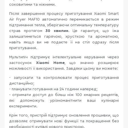
соковитими та ніжними.
Після завершення процесу приготування Xiaomi Smart
Air Fryer MAF10 автоматично перемикається в режим
підтримання тепла, зберігаючи оптимальну температуру
страв протягом
30 хвилин
. Це гарантує, що їжа
залишатиметься гарячою, хрусткою та ароматною,
навіть якщо ви не подаєте її на стіл одразу після
приготування.
Мультипіч підтримує інтелектуальне керування через
застосунок
Xiaomi Home
, що значно розширює
можливості її використання. Завдяки цьому ви можете:
- запускати та контролювати процес приготування
дистанційно;
- планувати готування на 24 години наперед;
- отримати доступ до більш ніж 100 хмарних рецептів,
які допоможуть урізноманітнити ваші кулінарні
експерименти.
Крім того, пристрій підтримує оновлення прошивки, що
дозволяє отримувати нові функції та покращення без
необхідності купівлі нового пристрою.