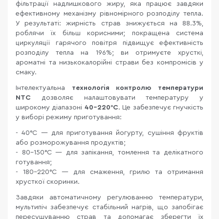
фільтрації надлишкового жиру, яка працює завдяки
ефективному механізму рівномірного розподілу тепла.
У результаті: жирність страв знижується на 88.3%,
роблячи їх більш корисними; покращена система
циркуляції гарячого повітря підвищує ефективність
розподілу тепла на 196%; ви отримуєте хрусткі,
ароматні та низькокалорійні страви без компромісів у
смаку.
Інтелектуальна
технологія контролю температури
NTC
дозволяє налаштовувати температуру у
широкому діапазоні
40-220°C
. Це забезпечує гнучкість
у виборі режиму приготування:
- 40°C — для приготування йогурту, сушіння фруктів
або розморожування продуктів;
- 80-150°C — для запікання, томлення та делікатного
готування;
- 180-220°C — для смаження, грилю та отримання
хрусткої скоринки.
Завдяки автоматичному регулюванню температури,
мультипіч забезпечує стабільний нагрів, що запобігає
пересушуванню страв та допомагає зберегти їх