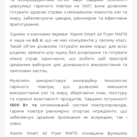
та безпрецедентний об'єм чаші. Завдяки технології
циркуляції гарячого повітря на 360°, вона дозволяє
готувати здорові страви з мінімальною кількістю олії та
жиру, забезпечуючи швидке, рівномірне та ефективне
приготування.
Однією з ключових переваг Xiaomi Smart Air Fryer MAF10
є чаша на
6.5 л
, що не має конкурентів у своєму класі.
Такий об’єм дозволяє готувати великі порції для всієї
родини, запікати цілу курку без розрізання та готувати
кілька страв одночасно, що робить цей пристрій
ідеальним вибором для домашнього використання та
святкових застіль.
Мультипіч використовує інноваційну технологію
гарячого повітря, що дозволяє зменшити
використання олії та жиру, зберігаючи смак, текстуру
та корисні властивості продуктів. Завдяки потужності
1800 Вт та
оптимізованій системі повітропроводів,
гаряче повітря рівномірно огортає інгредієнти, що
забезпечує ідеальне пропікання як всередині, так і
зовні.
Xiaomi Smart Air Fryer MAF10 оснащена функцією