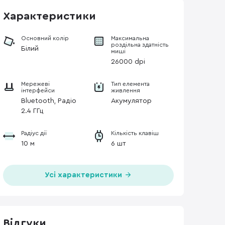
Характеристики
Основний колір
Максимальна
роздільна здатність
Білий
миші
26000 dpi
Мережеві
Тип елемента
інтерфейси
живлення
Bluetooth, Радіо
Акумулятор
2.4 ГГц
Радіус дії
Кількість клавіш
10 м
6 шт
Усі характеристики
Відгуки