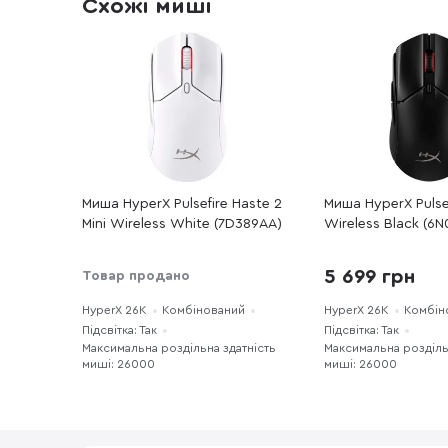
Схожі миші
Миша HyperX Pulsefire Haste 2
Миша HyperX Pulse
Mini Wireless White (7D389AA)
Wireless Black (6
5 699 грн
Товар продано
HyperX 26K
Комбінований
HyperX 26K
Комбін
Підсвітка: Так
Підсвітка: Так
Максимальна роздільна здатність
Максимальна розділь
миші: 26000
миші: 26000