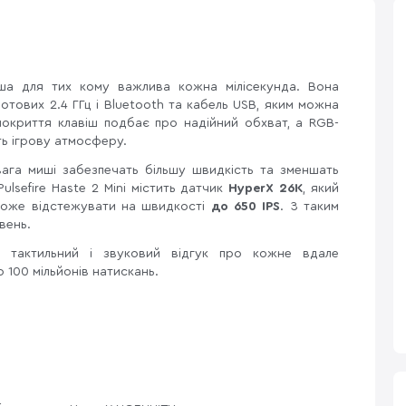
ша для тих кому важлива кожна мілісекунда. Вона
тових 2.4 ГГц і Bluetooth та кабель USB, яким можна
окриття клавіш подбає про надійний обхват, а RGB-
ть ігрову атмосферу.
вага миші забезпечать більшу швидкість та зменшать
ulsefire Haste 2 Mini містить датчик
HyperX 26K
, який
оже відстежувати на швидкості
до 650 IPS
. З таким
івень.
ь тактильний і звуковий відгук про кожне вдале
 100 мільйонів натискань.