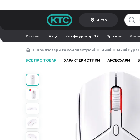
Місто
Каталог
Акції
Конфігуратор ПК
Про нас
Мага
Компʼютери та комплектуючі
Миші
Миші Hyper
ВСЕ ПРО ТОВАР
ХАРАКТЕРИСТИКИ
АКСЕСУАРИ
В