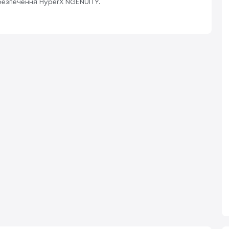
езпечення HyperX NGENUITY.