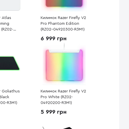
 Atlas
Килимок Razer Firefly V2
aming
Pro Phantom Edition
 (RZ02-
(RZ02-04920300-R3M1)
M1)
6 999 грн
 Goliathus
Килимок Razer Firefly V2
Black
Pro White (RZ02-
00-R3M1)
04920200-R3M1)
5 999 грн