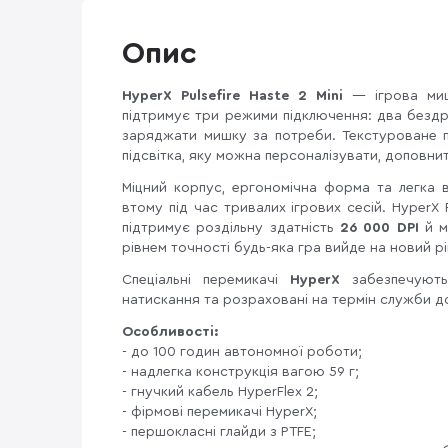
Опис
HyperX Pulsefire Haste 2 Mini
— ігрова ми
підтримує три режими підключення: два бездро
заряджати мишку за потреби. Текстуроване п
підсвітка, яку можна персоналізувати, доповни
Міцний корпус, ергономічна форма та легка 
втому під час тривалих ігрових сесій. HyperX P
підтримує роздільну здатність
26 000 DPI
й м
рівнем точності будь-яка гра вийде на новий р
Спеціальні перемикачі
HyperX
забезпечуют
натискання та розраховані на термін служби до
Особливості:
- до 100 годин автономної роботи;
- надлегка конструкція вагою 59 г;
- гнучкий кабель HyperFlex 2;
- фірмові перемикачі HyperX;
- першокласні глайди з PTFE;