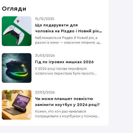
Огляди
15/12/2025
Що подарувати для
чоловіка на Різдво і Новий рік:
15 ідей на будь-який бюджет
Наближаються Різдво й Новий рік, а
разом із ними — класичне питання: що
подарувати чоловіку, щоб це було і
“вау”, і справді корисно. У цій підбірці
31/03/2026
ми зібрали 15 техно-ідей під різні
сценарії життя: для геймера, офісного
Гід по ігрових мишках 2026
працівника, спортсмена, меломана та
У 2026 році ігрова периферія
любителя подорожей. Тут немає
остаточно перестала бути просто
випадкових по
«аксесуаром з підсвіткою». Сьогодні
мишка — це високотехнологічне
продовження руки геймера, де кожен
грам ваги та кожна мілісекунда
27/03/2026
затримки мають значення. Ринок
Чи може планшет повністю
розділився на тих, хто женеться за
замінити ноутбук у 2026 році?
екстремальною легкістю для
кіберспортивни
Кожен, хто хоч раз намагався
попрацювати з ноутбуком у тісному
кріслі літака, автобуса чи в
заповненому кафе, знає цей біль.
Масивний пристрій, який швидко