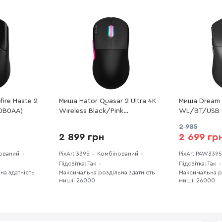
fire Haste 2
Миша Hator Quasar 2 Ultra 4K
Миша Dream M
N0B0AA)
Wireless Black/Pink
WL/BT/USB 
(HTM570BP)
(DM9_SKILL_
2 985
2 899 грн
2 699 гр
ований
PixArt 3395
Комбінований
PixArt PAW339
Підсвітка: Так
Підсвітка: Так
на здатність
Максимальна роздільна здатність
Максимальна р
миші: 26000
миші: 26000