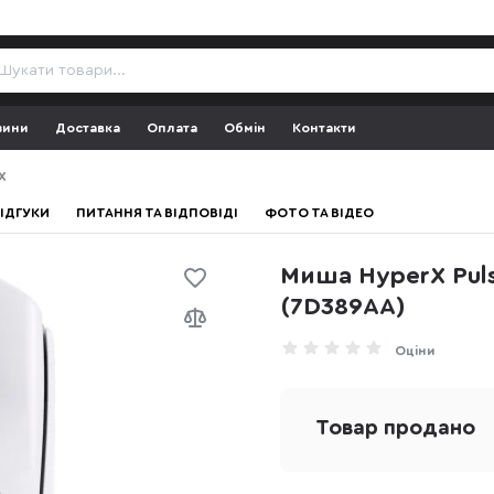
зини
Доставка
Оплата
Обмін
Контакти
X
ІДГУКИ
ПИТАННЯ ТА ВІДПОВІДІ
ФОТО ТА ВІДЕО
Миша HyperX Pulse
(7D389AA)
Оціни
Товар продано