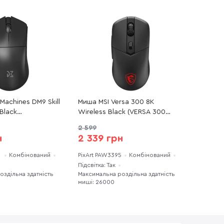
achines DM9 Skill
Миша MSI Versa 300 8K
Black
Wireless Black (VERSA 300
WIRELESS)
WIRELESS 8K)
2 599
н
2 339 грн
5
Комбінований
PixArt PAW3395
Комбінований
Підсвітка: Так
оздільна здатність
Максимальна роздільна здатність
миші: 26000