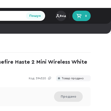
Пошук
Вхід
0
fire Haste 2 Mini Wireless White
Код:
394320
Товар продано
Продано