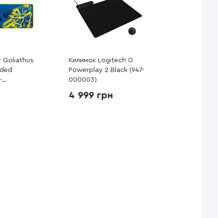
 Goliathus
Килимок Logitech G
nded
Powerplay 2 Black (947-
-
000003)
M1)
4 999 грн