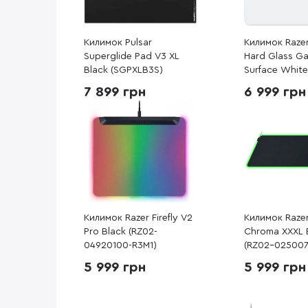
Килимок Pulsar
Килимок Razer
Superglide Pad V3 XL
Hard Glass G
Black (SGPXLB3S)
Surface White
04890200-R3
7 899 грн
6 999 грн
Килимок Razer Firefly V2
Килимок Razer
Pro Black (RZ02-
Chroma XXXL 
04920100-R3M1)
(RZ02-025007
5 999 грн
5 999 грн