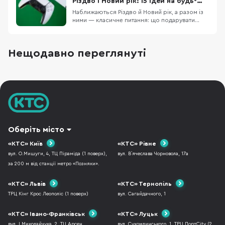
Різдво і Новий рік: 15 ідей на будь-
який бюджет
Наближаються Різдво й Новий рік, а разом із
ними — класичне питання: що подарувати
чоловіку, щоб це було і “вау”, і справді
корисно. У цій підбірці ми зібрали 15 техно-
ідей під різні сценарії життя: для геймера,
Нещодавно переглянуті
офісного працівника, спортсмена, меломана
та любителя подорожей. Тут немає
випадкових по
Оберіть місто
«КТС» Київ
«КТС» Рівне
вул. О.Мишуги, 4, ТЦ Піраміда (1 поверх),
вул. В`ячеслава Чорновола, 17а
за 200 м від станції метро «Позняки».
«КТС» Львів
«КТС» Тернопіль
ТРЦ Кінг Крос Леополіс (1 поверх)
вул. Сагайдачного, 1
«КТС» Івано-Франківськ
«КТС» Луцьк
вул. І.Миколайчука, 2, ТЦ Арсен
вул. Сухомлинського, 1, ТРЦ ПортCity (2