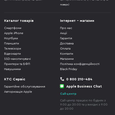
поверх)
Каталог товарів
Інтернет - магазин
Смартфони
Про нас
Apple iPhone
Акції
Ноутбуки
Гарантія
Планшети
Доставка
Телевізори
Оплата
Відеокарти
Контакти
SSD-накопичувачі
Магазини
Принтери та БФП
Політика конфіденційності
Навушники
Black Friday
КТС Сервіс
0 800 210-484
Apple Business Chat
Гарантійне обслуговування
Авторизація Apple
Call-центр
Call-центр працює по буднях з
9:00 до 20:00 та у вихідні з 9:00
до 20:00