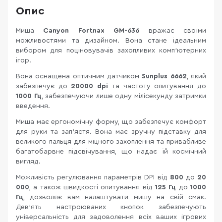
Опис
Миша
Canyon Fortnax GM-636
вражає своїми
можливостями та дизайном. Вона стане ідеальним
вибором для поціновувачів захопливих комп'ютерних
ігор.
Вона оснащена оптичним датчиком
Sunplus 6662
, який
забезпечує до
20000 dpi
та частоту опитування до
1000 Гц
, забезпечуючи лише одну мілісекунду затримки
введення.
Миша має ергономічну форму, що забезпечує комфорт
для руки та зап’ястя. Вона має зручну підставку для
великого пальця для міцного захоплення та привабливе
багатобарвне підсвічування, що надає їй космічний
вигляд.
Можливість регулювання параметрів DPI від
800
до
20
000
, а також швидкості опитування від
125 Гц
до
1000
Гц
, дозволяє вам налаштувати мишу на свій смак.
Дев’ять настроюваних кнопок забезпечують
універсальність для задоволення всіх ваших ігрових