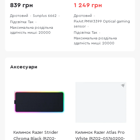
839 грн
1 249 грн
Дротовий
Sunplus 6662
Дротовий
Д
PixArt PMW3399 Optical gaming
Підсвітка: Так
П
sensor
Максимальна роздільна
М
здатність миші: 20000
Підсвітка: Так
з
Максимальна роздільна
здатність миші: 20000
Аксесуари
Килимок Razer Strider
Килимок Razer Atlas Pro
Chroma Black (RZ02-
White (RZ02-05760200-