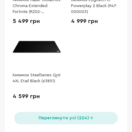
Килимок Razer Goliathus
Килимок Logitech G
Chroma Extended
Powerplay 2 Black (947-
Fortnite (RZ02-
000003)
02500800-R3M1)
5 499 грн
4 999 грн
Килимок SteelSeries QcK
4XL Etail Black (63851)
4 599 грн
Переглянути усі (224)