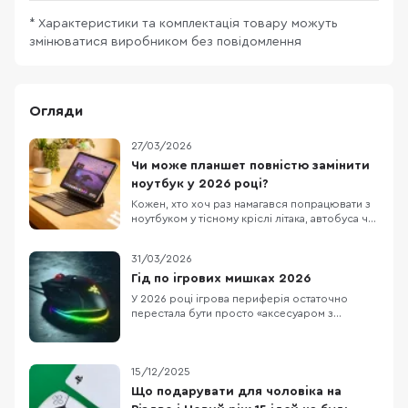
* Характеристики та комплектація товару можуть
змінюватися виробником без повідомлення
Огляди
27/03/2026
Чи може планшет повністю замінити
ноутбук у 2026 році?
Кожен, хто хоч раз намагався попрацювати з
ноутбуком у тісному кріслі літака, автобуса чи
в заповненому кафе, знає цей біль. Масивний
пристрій, який швидко розряджається,
31/03/2026
габаритний блок живлення та постійна
нестача місця. Саме тому все більше
Гід по ігрових мишках 2026
фрилансерів, студентів та людей у
У 2026 році ігрова периферія остаточно
відрядженнях замислюют
перестала бути просто «аксесуаром з
підсвіткою». Сьогодні мишка — це
високотехнологічне продовження руки
геймера, де кожен грам ваги та кожна
мілісекунда затримки мають значення. Ринок
15/12/2025
розділився на тих, хто женеться за
Що подарувати для чоловіка на
екстремальною легкістю для кіберспортивни