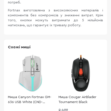
потреб.
Fortnax виготовлена з високоякісних матеріалів і
компонентів без компромісів у зниженні витрат. Крім
того, кнопки можуть витримати до 5 мільйонів
натискань, що гарантує їх тривалу роботу.
Схожі миші
Миша Canyon Fortnax GM-
Миша Cougar AirBlader
М
636 USB White (CND-
Tournament Black
S
SGM636W)
2 499