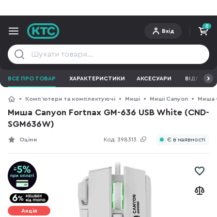
0
Вхід
ВСЕ ПРО ТОВАР
ХАРАКТЕРИСТИКИ
АКСЕСУАРИ
ВІДГУКИ
Компʼютери та комплектуючі
Миші
Миші Canyon
Миша 
Миша Canyon Fortnax GM-636 USB White (CND-
SGM636W)
Оціни
Код:
398313
Є в наявності
Акція