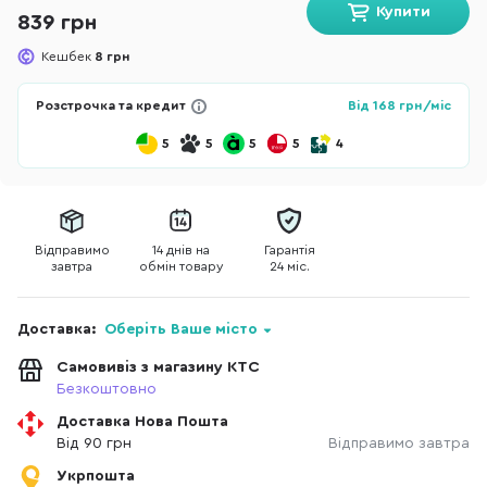
Купити
839 грн
Кешбек
8 грн
Розстрочка та кредит
Від
168
грн/міс
5
5
5
5
4
Відправимо
14 днів на
Гарантія
завтра
обмін товару
24 міс.
Доставка:
Оберіть Ваше місто
Самовивіз з магазину КТС
Безкоштовно
Доставка Нова Пошта
Від 90 грн
Відправимо завтра
Укрпошта