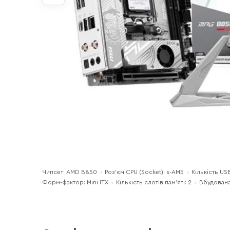
Чипсет: AMD B850
Роз'єм CPU (Socket): s-AM5
Кількість USB
Форм-фактор: Mini ITX
Кількість слотів пам'яті: 2
Вбудована