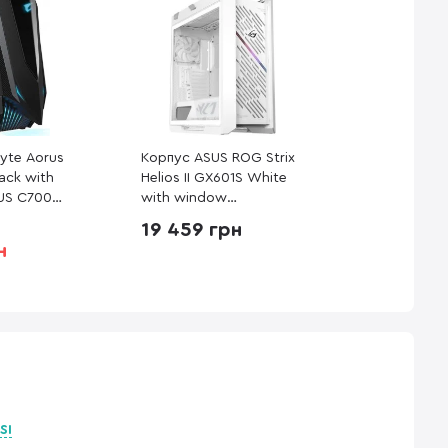
yte Aorus
Корпус ASUS ROG Strix
ack with
Helios II GX601S White
US C700
with window
(90DC00W3-B39000)
19 459 грн
н
SI