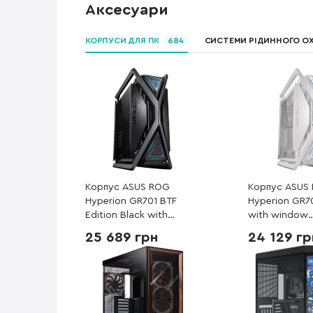
Аксесуари
КОРПУСИ ДЛЯ ПК
684
СИСТЕМИ РІДИННОГО 
Корпус ASUS ROG
Корпус ASUS
Hyperion GR701 BTF
Hyperion GR7
Edition Black with
with window
window (90DC00F0-
(90DC00F3-B
25 689 грн
24 129 гр
B39020)