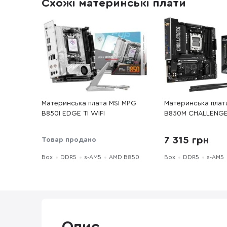
Схожі материнські плати
Материнська плата MSI MPG
Материнська плат
B850I EDGE TI WIFI
B850M CHALLENGE
7 315 грн
Товар продано
Box
DDR5
s-AM5
AMD B850
Box
DDR5
s-AM5