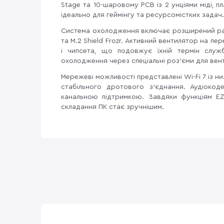
Stage та 10-шаровому PCB із 2 унціями міді, 
ідеально для геймінгу та ресурсомістких задач.
Система охолодження включає розширений раді
та M.2 Shield Frozr. Активний вентилятор на п
і чипсета, що подовжує їхній термін служб
охолодження через спеціальні роз’єми для вен
Мережеві можливості представлені Wi-Fi 7 із н
стабільного дротового з’єднання. Аудіокоде
канальною підтримкою. Завдяки функціям EZ 
складання ПК стає зручнішим.