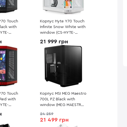
Y70 Touch
Корпус Hyte Y70 Touch
Black with
Infinite Snow White with
YTE-
window (CS-HYTE-
Y70TTI-WW)
н
21 999 грн
Y70 Touch
Корпус MSI MEG Maestro
/Red with
700L PZ Black with
YTE-
window (MEG MAESTRO
700L PZ)
н
24 259
21 499 грн