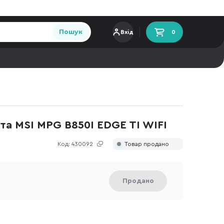
Пошук
Вхід
0
а MSI MPG B850I EDGE TI WIFI
Код:
430092
Товар продано
Продано