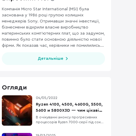
Компанія Micro Star International (MSI) була
заснована у 1986 році групою колишніх
92
ОПЕРАТИВНА ПАМ’ЯТЬ
238
ВІДЕОКАРТИ
177
ЖОРСТКІ 
менеджерів Sony. Отримавши значні інвестиції,
бізнесмени відкрили власне виробництво
материнських комп’ютерних плат, що за задумом,
повинно було стати основною діяльністю нової
фірми. Як показав час, керівники не помилились...
Детальніше
Огляди
04/05/2022
Ryzen 4100, 4500, 4600G, 5500,
5600 и 5800X3D — чим цікаві
нові процесори AMD?
В очікуванні анонсу прогресивних
процесорів Ryzen 7000-серії під сокет
AM5, компанія AMD оновила
модельний ряд чипів Ryzen 4000 та
19/03/2025