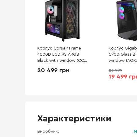
Корпус Corsair Frame
Корпус Gigab
4000D LCD RS ARGB
C700 Glass Bl
Black with window (CC-
window (AOR
9011326-WW)
GLASS)
20 499 грн
23 999
19 499 гр
Характеристики
Виробник:
M