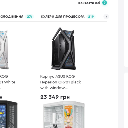
Показати всі
ОХОЛОДЖЕННЯ
274
КУЛЕРИ ДЛЯ ПРОЦЕСОРА
219
SSD ДИСКИ
2
 ROG
Корпус ASUS ROG
01 White
Hyperion GR701 Black
with window
39000)
(90DC00F0-B39000)
н
23 349 грн