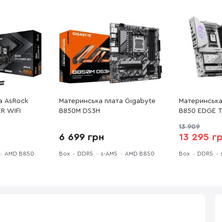
а AsRock
Материнська плата Gigabyte
Материнська
R WIFI
B850M DS3H
B850 EDGE TI
13 909
6 699 грн
13 295 г
AMD B850
Box
DDR5
s-AM5
AMD B850
Box
DDR5