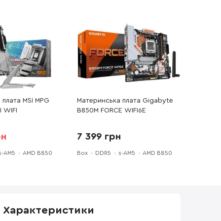
 плата MSI MPG
Материнська плата Gigabyte
 WIFI
B850M FORCE WIFI6E
рн
7 399 грн
s-AM5
AMD B850
Box
DDR5
s-AM5
AMD B850
Характеристики