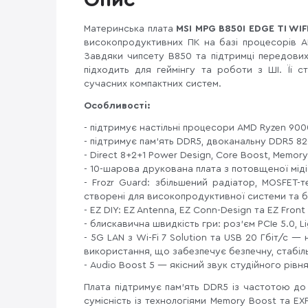
Опис
Материнська плата
MSI MPG B850I EDGE TI WIF
високопродуктивних ПК на базі процесорів A
Завдяки чипсету B850 та підтримці передових т
підходить для геймінгу та роботи з ШІ. Її с
сучасних компактних систем.
Особливості:
- підтримує настільні процесори AMD Ryzen 900
- підтримує пам'ять DDR5, двоканальну DDR5 82
- Direct 8+2+1 Power Design, Core Boost, Memory
- 10-шарова друкована плата з потовщеної міді 
- Frozr Guard: збільшений радіатор, MOSFET-т
створені для високопродуктивної системи та 
- EZ DIY: EZ Antenna, EZ Conn-Design та EZ Front
- блискавична швидкість гри: роз'єм PCIe 5.0, Li
- 5G LAN з Wi-Fi 7 Solution та USB 20 Гбіт/с 
використання, що забезпечує безпечну, стабіл
- Audio Boost 5 — якісний звук студійного рівня
Плата підтримує пам’ять DDR5 із частотою д
сумісність із технологіями Memory Boost та E