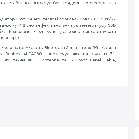
плата стабільно підтримує багатоядерні процесори, що
атор Frozr Guard, теплові прокладки MOSFET 7 Вт/мК
ередньому M.2 слоті ефективно знижує температуру SSD
и. Технологія Frozr Sync дозволяє синхронізувати
тиляторів.
изькою затримкою та Bluetooth 5.4, а також 5G LAN для
к Realtek ALC4080 забезпечує якісний звук із 7.1-
DIY, таким як EZ Antenna та EZ Front Panel Cable,