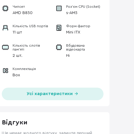
Чипсет
Роз'єм CPU (Socket)
AMD B850
s-AM5
Кількість USB портів
Форм-фактор
11 шт
Mini ITX
Кількість слотів
Вбудована
пам'яті
відеокарта
2 шт.
Ні
Комплектація
Box
Усі характеристики
Відгуки
Ще немає жодного відгуку, залиште перший