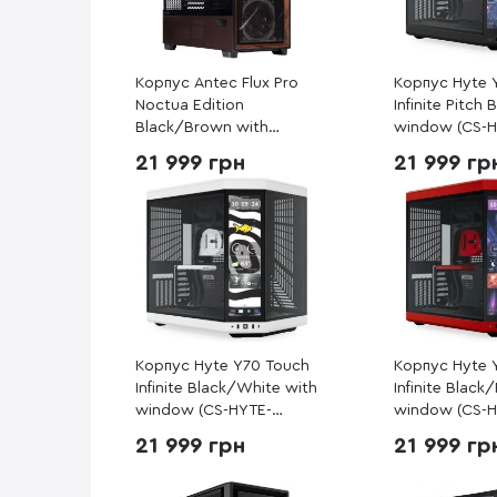
Корпус Antec Flux Pro
Корпус Hyte 
Noctua Edition
Infinite Pitch 
Black/Brown with
window (CS-H
window (Antec Flux Pro
Y70TTI-BB)
21 999 грн
21 999 гр
Noctua Edition)
Корпус Hyte Y70 Touch
Корпус Hyte 
Infinite Black/White with
Infinite Black
window (CS-HYTE-
window (CS-H
Y70TTI-WB)
Y70TTI-RB)
21 999 грн
21 999 гр