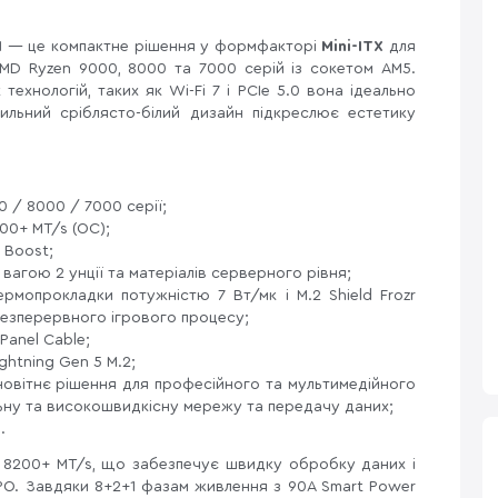
I
— це компактне рішення у формфакторі
Mini-ITX
для
MD Ryzen 9000, 8000 та 7000 серій із сокетом AM5.
ехнологій, таких як Wi-Fi 7 і PCIe 5.0 вона ідеально
тильний сріблясто-білий дизайн підкреслює естетику
0 / 8000 / 7000 серії;
00+ MT/s (OC);
 Boost;
вагою 2 унції та матеріалів серверного рівня;
ермопрокладки потужністю 7 Вт/мк і M.2 Shield Frozr
безперервного ігрового процесу;
 Panel Cable;
ghtning Gen 5 M.2;
— новітнє рішення для професійного та мультимедійного
ьну та високошвидкісну мережу та передачу даних;
.
о 8200+ MT/s, що забезпечує швидку обробку даних і
XPO. Завдяки 8+2+1 фазам живлення з 90A Smart Power