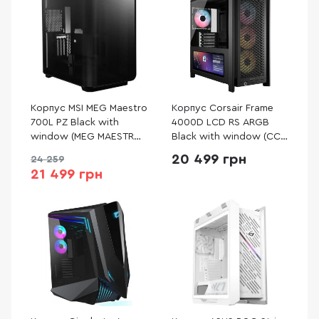
Корпус MSI MEG Maestro
Корпус Corsair Frame
700L PZ Black with
4000D LCD RS ARGB
window (MEG MAESTRO
Black with window (CC-
700L PZ)
9011326-WW)
20 499 грн
24 259
21 499 грн