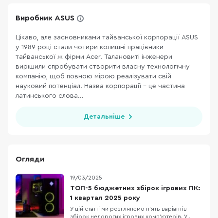
Виробник ASUS
Цікаво, але засновниками тайванської корпорації ASUS
у 1989 році стали чотири колишні працівники
тайванської ж фірми Acer. Талановиті інженери
вирішили спробувати створити власну технологічну
компанію, щоб повною мірою реалізувати свій
науковий потенціал. Назва корпорації – це частина
латинського слова...
Детальніше
Огляди
19/03/2025
ТОП-5 бюджетних збірок ігрових ПК:
1 квартал 2025 року
У цій статті ми розглянемо п’ять варіантів
збірок недорогих ігрових комп’ютерів. У