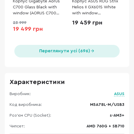
Корпус Gigabyte Aorus
Корпус ASUS ROG Strix
C700 Glass Black with
Helios II GX601S White
window (AORUS C700
with window
GLASS)
(90DC00W3-B39000)
19 459 грн
23 999
19 499 грн
Переглянути усі (696)
Характеристики
Виробник:
ASUS
Код виробника:
M5A78L-M/USB3
Роз'єм CPU (Socket):
s-AM3+
Чипсет:
AMD 760G + SB710