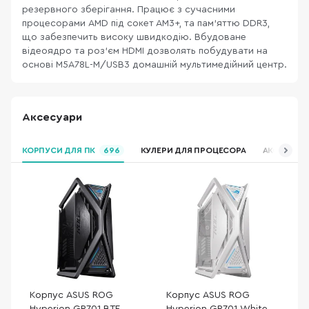
резервного зберігання. Працює з сучасними
процесорами AMD під сокет АМ3+, та пам'яттю DDR3,
що забезпечить високу швидкодію. Вбудоване
відеоядро та роз'єм HDMI дозволять побудувати на
основі M5A78L-M/USB3 домашній мультимедійний центр.
Аксесуари
КОРПУСИ ДЛЯ ПК
696
КУЛЕРИ ДЛЯ ПРОЦЕСОРА
АКСЕСУАРИ
Корпус ASUS ROG
Корпус ASUS ROG