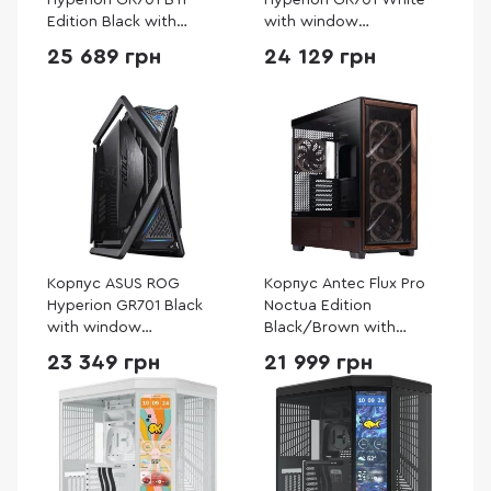
Hyperion GR701 BTF
Hyperion GR701 White
Edition Black with
with window
window (90DC00F0-
(90DC00F3-B39000)
25 689 грн
24 129 грн
B39020)
Корпус ASUS ROG
Корпус Antec Flux Pro
Hyperion GR701 Black
Noctua Edition
with window
Black/Brown with
(90DC00F0-B39000)
window (Antec Flux Pro
23 349 грн
21 999 грн
Noctua Edition)