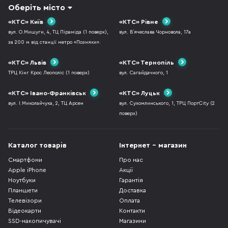
Оберіть місто
«КТС» Київ
«КТС» Рівне
вул. О.Мишуги, 4, ТЦ Піраміда (1 поверх),
вул. В`ячеслава Чорновола, 17а
за 200 м від станції метро «Позняки».
«КТС» Львів
«КТС» Тернопіль
ТРЦ Кінг Крос Леополіс (1 поверх)
вул. Сагайдачного, 1
«КТС» Івано-Франківськ
«КТС» Луцьк
вул. І.Миколайчука, 2, ТЦ Арсен
вул. Сухомлинського, 1, ТРЦ ПортCity (2
поверх)
Каталог товарів
Інтернет - магазин
Смартфони
Про нас
Apple iPhone
Акції
Ноутбуки
Гарантія
Планшети
Доставка
Телевізори
Оплата
Відеокарти
Контакти
SSD-накопичувачі
Магазини