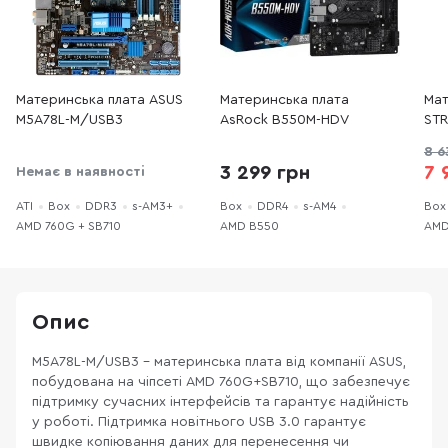
Материнська плата ASUS
Материнська плата
Мат
M5A78L-M/USB3
AsRock B550M-HDV
STR
II
8 6
3 299 грн
7 
Немає в наявності
ATI
Box
DDR3
s-AM3+
Box
DDR4
s-AM4
Box
AMD 760G + SB710
AMD B550
AMD
Опис
M5A78L-M/USB3 - материнська плата від компанії ASUS,
побудована на чіпсеті AMD 760G+SB710, що забезпечує
підтримку сучасних інтерфейсів та гарантує надійність
у роботі. Підтримка новітнього USB 3.0 гарантує
швидке копіювання даних для перенесення чи