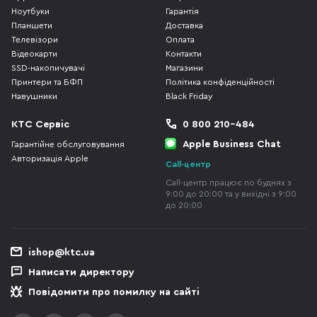
Ноутбуки
Гарантія
Планшети
Доставка
Телевізори
Оплата
Відеокарти
Контакти
SSD-накопичувачі
Магазини
Принтери та БФП
Політика конфіденційності
Навушники
Black Friday
КТС Сервіс
0 800 210-484
Apple Business Chat
Гарантійне обслуговування
Авторизація Apple
Call-центр
Call-центр працює по буднях з
9:00 до 20:00 та у вихідні з 9:00
до 20:00
ishop@ktc.ua
Написати директору
Повідомити про помилку на сайті