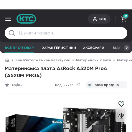
0
Вхід
ВСЕ ПРО ТОВАР
ХАРАКТЕРИСТИКИ
АКСЕСУАРИ
ВІДГУКИ
Компʼютери та комплектуючі
Материнські плати
Материн
Материнська плата AsRock A520M Pro4
(A520M PRO4)
Оціни
Код:
299771
Товар продано