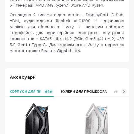
3-ї генерації AMD AM4 Ryzen/Future AMD Ryzen.
Оснащена 2 типами відео-портів - DisplayPort, D-Sub,
HDMI, аудіокодеком Realtek ALC1200 з підтримкою
Nahimic для об'ємного звуку та широким набором
інтерфейсів для периферійних пристроїв і внутрішніх
компонентів - SATA3, Ultra M.2 (PCIe Gen3 x4) і M.2, USB
3.2 Gen1 і Type-C. Для стабільного зв'язку з мережею
має контролер Realtek Gigabit LAN.
Аксесуари
КОРПУСИ ДЛЯ ПК
696
КУЛЕРИ ДЛЯ ПРОЦЕСОРА
АКСЕСУАРИ