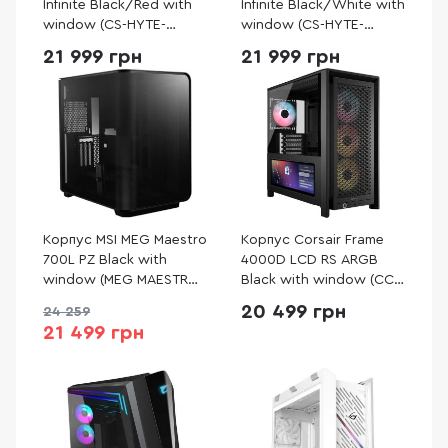
Infinite Black/Red with
Infinite Black/White with
window (CS-HYTE-
window (CS-HYTE-
Y70TTI-RB)
Y70TTI-WB)
21 999 грн
21 999 грн
Корпус MSI MEG Maestro
Корпус Corsair Frame
700L PZ Black with
4000D LCD RS ARGB
window (MEG MAESTRO
Black with window (CC-
700L PZ)
9011326-WW)
20 499 грн
24 259
21 499 грн