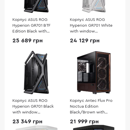
Корпус ASUS ROG
Корпус ASUS ROG
Hyperion GR701 BTF
Hyperion GR701 White
Edition Black with
with window
window (90DC00F0-
(90DC00F3-B39000)
25 689 грн
24 129 грн
B39020)
Корпус ASUS ROG
Корпус Antec Flux Pro
Hyperion GR701 Black
Noctua Edition
with window
Black/Brown with
(90DC00F0-B39000)
window (Antec Flux Pro
23 349 грн
21 999 грн
Noctua Edition)