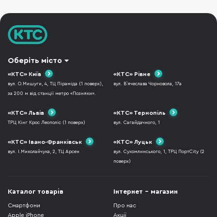
порівнянні з Intel
Оберіть місто
«КТС» Київ
«КТС» Рівне
вул. О.Мишуги, 4, ТЦ Піраміда (1 поверх),
вул. В`ячеслава Чорновола, 17а
за 200 м від станції метро «Позняки».
«КТС» Львів
«КТС» Тернопіль
ТРЦ Кінг Крос Леополіс (1 поверх)
вул. Сагайдачного, 1
«КТС» Івано-Франківськ
«КТС» Луцьк
вул. І.Миколайчука, 2, ТЦ Арсен
вул. Сухомлинського, 1, ТРЦ ПортCity (2
поверх)
Каталог товарів
Інтернет - магазин
Смартфони
Про нас
Apple iPhone
Акції