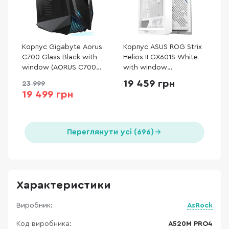
Корпус Gigabyte Aorus
Корпус ASUS ROG Strix
C700 Glass Black with
Helios II GX601S White
window (AORUS C700
with window
GLASS)
(90DC00W3-B39000)
19 459 грн
23 999
19 499 грн
Переглянути усі (696)
Характеристики
Виробник:
AsRock
Код виробника:
A520M PRO4