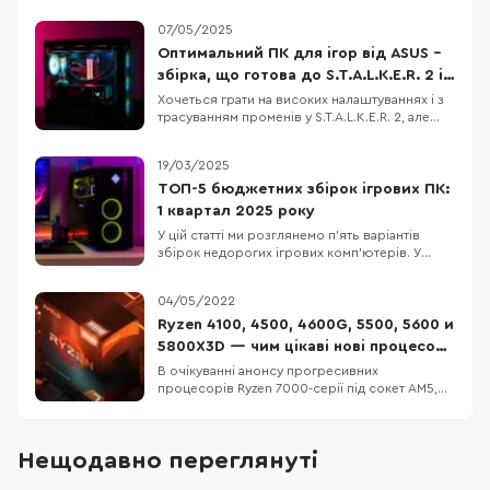
07/05/2025
Оптимальний ПК для ігор від ASUS –
збірка, що готова до S.T.A.L.K.E.R. 2 і
не тільки
Хочеться грати на високих налаштуваннях і з
трасуванням променів у S.T.A.L.K.E.R. 2, але
старе залізо вже не тягне? Ми підібрали
відносно недорогу конфігурацію ігрового ПК,
19/03/2025
який дозволить не лише пограти з
комфортом, але й стрімити ігри на популярні
ТОП-5 бюджетних збірок ігрових ПК:
платформи. Корпус ASUS A23 Plus, блок
1 квартал 2025 року
живлення
У цій статті ми розглянемо п’ять варіантів
збірок недорогих ігрових комп’ютерів. У
кожну конфігурацію входять лише нові
комплектуючі. Також зважимо на те, що Nvidia
04/05/2022
та AMD випустили нові лінійки відеокарт, але
вони ще малодоступні й коштують занадто
Ryzen 4100, 4500, 4600G, 5500, 5600 и
дорого. Тому в кожному ПК ми підбираємо
5800X3D — чим цікаві нові процесори
оптимальни
AMD?
В очікуванні анонсу прогресивних
процесорів Ryzen 7000-серії під сокет AM5,
компанія AMD оновила модельний ряд чипів
Ryzen 4000 та 5000 під нинішний сокет AM4.
Всього представлено сім процесорів та ще
Нещодавно переглянуті
один, ймовірно, покажуть найближчим часом.
Основною перевагою стала нижча ціна у