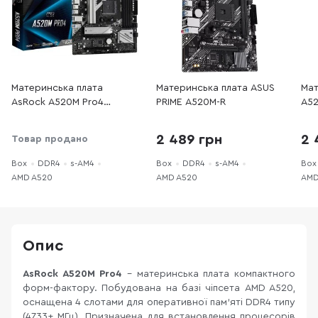
Материнська плата
Материнська плата ASUS
Мат
AsRock A520M Pro4
PRIME A520M-R
A52
(A520M PRO4)
2 489 грн
2 
Товар продано
Box
DDR4
s-AM4
Box
DDR4
s-AM4
Box
AMD A520
AMD A520
AMD
Опис
AsRock A520M Pro4
- материнська плата компактного
форм-фактору. Побудована на базі чіпсета AMD A520,
оснащена 4 слотами для оперативної пам'яті DDR4 типу
(4733+ МГц). Призначена для встановлення процесорів