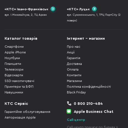
«КТС» Івано-Франківськ
«КТС» Луцьк
вул. І.Миколайчука, 2, ТЦ Арсен
вул. Сухомлинського, 1, ТРЦ ПортCity (2
поверх)
Каталог товарів
Інтернет - магазин
Смартфони
Про нас
Apple iPhone
Акції
Ноутбуки
Гарантія
Планшети
Доставка
Телевізори
Оплата
Відеокарти
Контакти
SSD-накопичувачі
Магазини
Принтери та БФП
Політика конфіденційності
Навушники
Black Friday
КТС Сервіс
0 800 210-484
Apple Business Chat
Гарантійне обслуговування
Авторизація Apple
Call-центр
Call-центр працює по буднях з