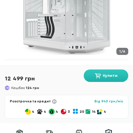
1/6
Купити
12 499 грн
Кешбек
124 грн
Розстрочка та кредит
Від
940
грн/міс
4
4
4
3
20
14
4