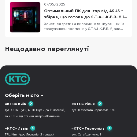
володіє німецька компанія Listan (також їй
07/05/2025
належить бюджетний бренд Xilence). У країнах
Західної та Центральної Європи саме be quiet!
Оптимальний ПК для ігор від ASUS –
вже багато років є лідером з продажів блоків
збірка, що готова до S.T.A.L.K.E.R. 2 і
живленн
не тільки
Хочеться грати на високих налаштуваннях і з
трасуванням променів у S.T.A.L.K.E.R. 2, але
старе залізо вже не тягне? Ми підібрали
відносно недорогу конфігурацію ігрового ПК,
який дозволить не лише пограти з
Нещодавно переглянуті
комфортом, але й стрімити ігри на популярні
платформи. Корпус ASUS A23 Plus, блок
живлення
Оберіть місто
«КТС» Київ
«КТС» Рівне
вул. О.Мишуги, 4, ТЦ Піраміда (1 поверх),
вул. В`ячеслава Чорновола, 17а
за 200 м від станції метро «Позняки».
«КТС» Львів
«КТС» Тернопіль
ТРЦ Кінг Крос Леополіс (1 поверх)
вул. Сагайдачного, 1