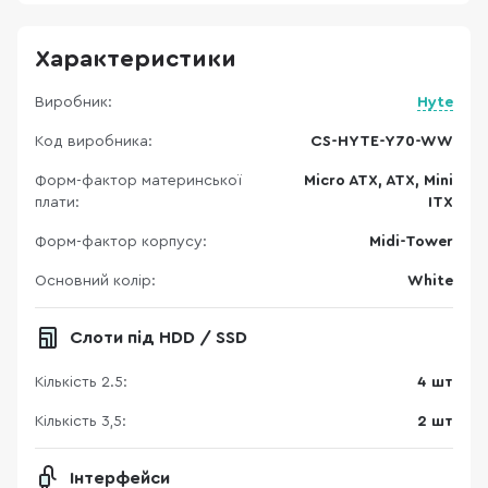
Характеристики
Виробник:
Hyte
Код виробника:
CS-HYTE-Y70-WW
Форм-фактор материнської
Micro ATX, ATX, Mini
плати:
ITX
Форм-фактор корпусу:
Midi-Tower
Основний колір:
White
Слоти під HDD / SSD
Кількість 2.5:
4 шт
Кількість 3,5:
2 шт
Інтерфейси