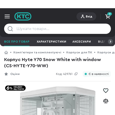
0
Вхід
ВСЕ ПРО ТОВАР
ХАРАКТЕРИСТИКИ
АКСЕСУАРИ
ВІДГУКИ
Компʼютери та комплектуючі
Корпуси для ПК
Корпуси д
Корпус Hyte Y70 Snow White with window
(CS-HYTE-Y70-WW)
Оціни
Код:
429761
Є в наявності