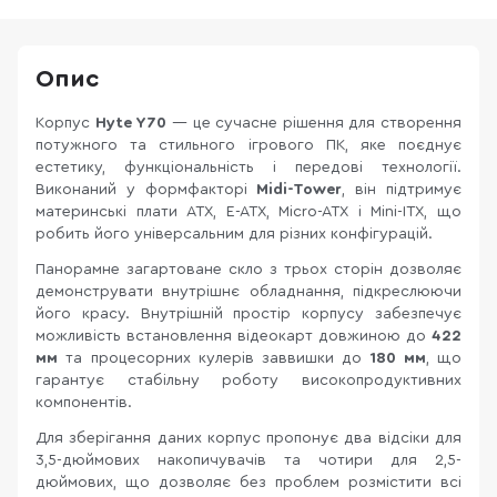
Опис
Корпус
Hyte Y70
— це сучасне рішення для створення
потужного та стильного ігрового ПК, яке поєднує
естетику, функціональність і передові технології.
Виконаний у формфакторі
Midi-Tower
, він підтримує
материнські плати ATX, E-ATX, Micro-ATX і Mini-ITX, що
робить його універсальним для різних конфігурацій.
Панорамне загартоване скло з трьох сторін дозволяє
демонструвати внутрішнє обладнання, підкреслюючи
його красу. Внутрішній простір корпусу забезпечує
можливість встановлення відеокарт довжиною до
422
мм
та процесорних кулерів заввишки до
180 мм
, що
гарантує стабільну роботу високопродуктивних
компонентів.
Для зберігання даних корпус пропонує два відсіки для
3,5-дюймових накопичувачів та чотири для 2,5-
дюймових, що дозволяє без проблем розмістити всі