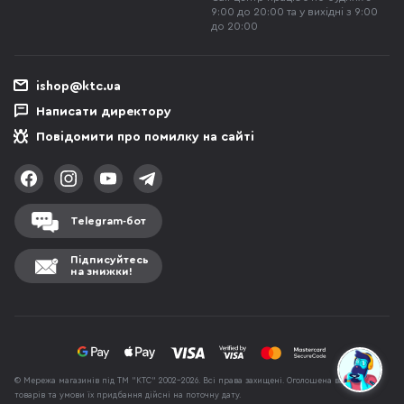
9:00 до 20:00 та у вихідні з 9:00
до 20:00
ishop@ktc.ua
Написати директору
Повідомити про помилку на сайті
Telegram-бот
Підписуйтесь
на знижки!
© Мережа магазинів під ТМ "КТС" 2002-2026. Всі права захищені. Оголошена вартість
товарів та умови їх придбання дійсні на поточну дату.