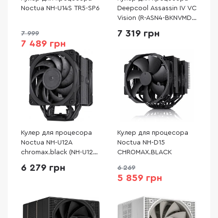
Noctua NH-U14S TR5-SP6
Deepcool Assassin IV VC
Vision (R-ASN4-BKNVMD-
G)
7 319 грн
7 999
7 489 грн
Кулер для процесора
Кулер для процесора
Noctua NH-U12A
Noctua NH-D15
chromax.black (NH-U12A
CHROMAX.BLACK
CHROMAX BLACK)
6 279 грн
6 269
5 859 грн