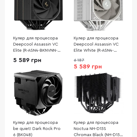
Кулер для процесора
Кулер для процесора
Deepcool Assassin VC
Deepcool Assassin VC
Elite (R-ASN4-BKNVNN-
Elite White (R-ASN4-
GJD)
WHNVNN-GJD)
5 589 грн
6 187
5 589 грн
Кулер для процесора
Кулер для процесора
be quiet! Dark Rock Pro
Noctua NH-D15S
6 (BK048)
Chromax Black (NH-D15S