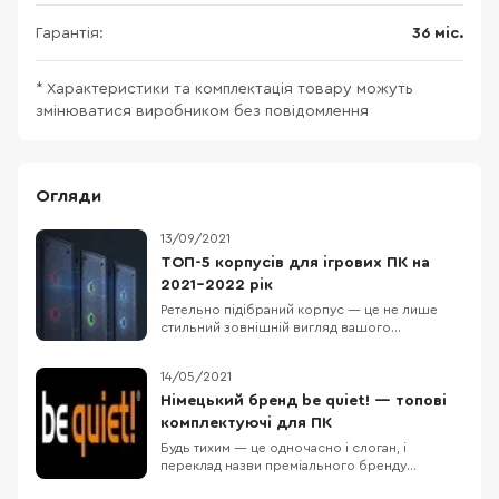
Гарантія:
36 міс.
* Характеристики та комплектація товару можуть
змінюватися виробником без повідомлення
Огляди
13/09/2021
ТОП-5 корпусів для ігрових ПК на
2021-2022 рік
Ретельно підібраний корпус — це не лише
стильний зовнішній вигляд вашого
комп'ютера, а й зручний процес його збірки,
охайний кабель-менеджмент, ефективний
14/05/2021
наскрізний продув і легке подальше
очищення від пилу. Також потрібно врахувати
Німецький бренд be quiet! — топові
сумісність з різними компонентами ПК:
комплектуючі для ПК
формат материнської плати, в
Будь тихим — це одночасно і слоган, і
переклад назви преміального бренду
комп'ютерних компонентів be quiet!, яким