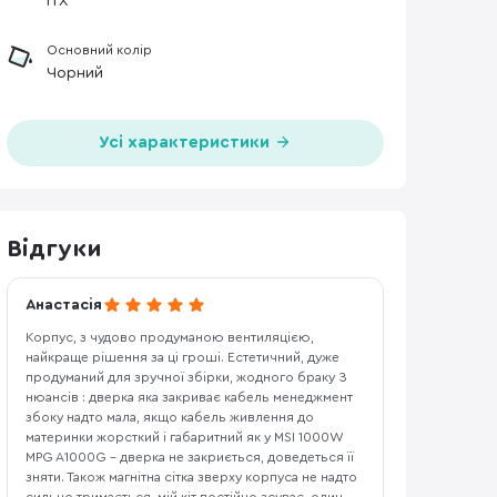
ITX
Основний колір
Чорний
Усі характеристики
Відгуки
Анастасія
Корпус, з чудово продуманою вентиляцією,
найкраще рішення за ці гроші. Естетичний, дуже
продуманий для зручної збірки, жодного браку З
нюансів : дверка яка закриває кабель менеджмент
збоку надто мала, якщо кабель живлення до
материнки жорсткий і габаритний як у MSI 1000W
MPG A1000G - дверка не закриється, доведеться її
зняти. Також магнітна сітка зверху корпуса не надто