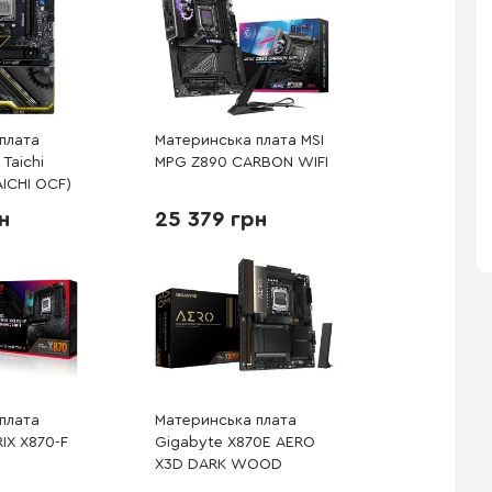
плата
Материнська плата MSI
Taichi
MPG Z890 CARBON WIFI
AICHI OCF)
н
25 379 грн
плата
Материнська плата
IX X870-F
Gigabyte X870E AERO
X3D DARK WOOD