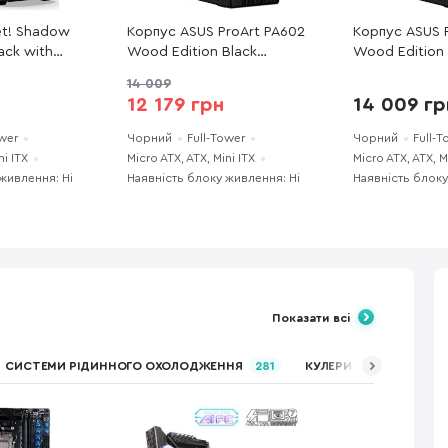
et! Shadow
Корпус ASUS ProArt PA602
Корпус ASUS 
ack with
Wood Edition Black
Wood Edition 
63)
(90DC00J0-B09020)
window (90DC
14 009
12 179 грн
14 009 гр
ower
Чорний
Full-Tower
Чорний
Full-T
ni ITX
Micro ATX, ATX, Mini ITX
Micro ATX, ATX, M
живлення: Ні
Наявність блоку живлення: Ні
Наявність блоку
Показати всі
СИСТЕМИ РІДИННОГО ОХОЛОДЖЕННЯ
281
КУЛЕРИ ДЛЯ ПРОЦЕСО