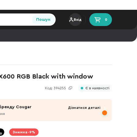
Пошук
Вхід
0
X600 RGB Black with window
Код:
394255
Є в наявності
 бренду Cougar
Дізнатися деталі
пня
Знижка -9%