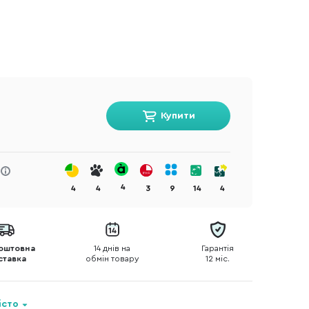
Купити
4
4
4
3
9
14
4
оштовна
14 днів на
Гарантія
ставка
обмін товару
12 міс.
істо