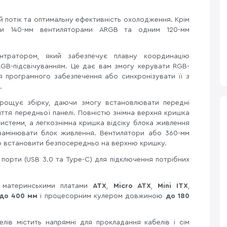
 потік та оптимальну ефективність охолодження. Крім
ми 140-мм вентиляторами ARGB та одним 120-мм
тратором, який забезпечує плавну координацію
RGB-підсвічуванням. Це дає вам змогу керувати RGB-
я програмного забезпечення або синхронізувати її з
.
спрощує збірку, даючи змогу встановлювати передні
тя передньої панелі. Повністю знімна верхня кришка
истеми, а легкознімна кришка відсіку блока живлення
замінювати блок живлення. Вентилятори або 360-мм
 встановити безпосередньо на верхню кришку.
 порти (USB 3.0 та Type-C) для підключення потрібних
з материнськими платами
ATX
,
Micro ATX
,
Mini ITX
,
до 400 мм
і процесорним кулером довжиною
до 180
лів містить напрямні для прокладання кабелів і сім