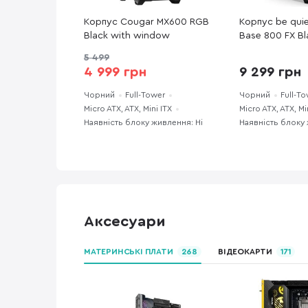
Корпус Cougar MX600 RGB
Корпус be qui
Black with window
Base 800 FX Bl
window (BGW
5 499
4 999 грн
9 299 грн
Чорний
Full-Tower
Чорний
Full-T
Micro ATX, ATX, Mini ITX
Micro ATX, ATX, Mi
Наявність блоку живлення: Ні
Наявність блоку 
Аксесуари
МАТЕРИНСЬКІ ПЛАТИ
268
ВІДЕОКАРТИ
171