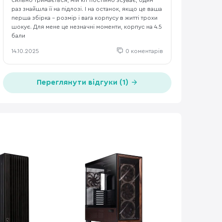
сильно тримається, мій кіт постійно зсуває, один
раз знайшла її на підлозі. І на останок, якщо це ваша
перша збірка - розмір і вага корпусу в житті трохи
шокує. Для мене це незначні моменти, корпус на 4.5
бали
14.10.2025
0 коментарів
Переглянути відгуки (1)