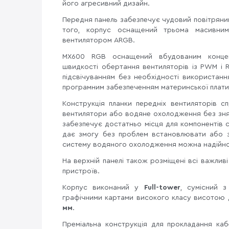
його агресивний дизайн.
Передня панель забезпечує чудовий повітряний
того, корпус оснащений трьома масивни
вентилятором ARGB.
MX600 RGB оснащений вбудованим концен
швидкості обертання вентиляторів із PWM і 
підсвічуванням без необхідності використанн
програмним забезпеченням материнської плати
Конструкція планки передніх вентиляторів 
вентилятори або водяне охолодження без знят
забезпечує достатньо місця для компонентів с
дає змогу без проблем встановлювати або 
систему водяного охолодження можна надійно
На верхній панелі також розміщені всі важливі
пристроїв.
Корпус виконаний у
Full-tower
, сумісний 
графічними картами високого класу висотою
мм
.
Преміальна конструкція для прокладання кабе