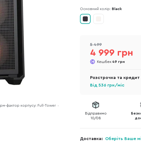
Основний колір:
Black
5 499
4 999 грн
Кешбек
49 грн
Розстрочка та кредит
Від
536
грн/міс
м-фактор корпусу: Full-Tower
Відправимо
Безк
10/08
до
Доставка:
Оберіть Ваше м