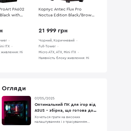
ProArt PA602
Корпус Antec Flux Pro
Black with
Noctua Edition Black/Brown
00J0-B09010)
with window (Antec Flux Pro
Noctua Edition)
н
21 999 грн
ower
Чорний, Коричневий
ini ITX
Full-Tower
 живлення: Ні
Micro ATX, ATX, Mini ITX
Наявність блоку живлення: Ні
Огляди
07/05/2025
Оптимальний ПК для ігор від
РА
262
ASUS – збірка, що готова до
S.T.A.L.K.E.R. 2 і не тільки
Хочеться грати на високих
налаштуваннях і з трасуванням
променів у S.T.A.L.K.E.R. 2, але старе