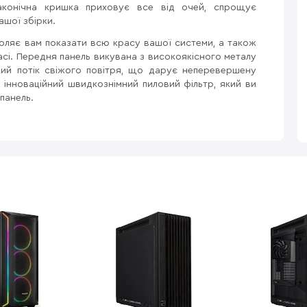
 Лаконічна кришка приховує все від очей, спрощує
ашої збірки.
оляє вам показати всю красу вашої системи, а також
сі. Передня панель викувана з високоякісного металу
ий потік свіжого повітря, що дарує неперевершену
інноваційний швидкознімний пиловий фільтр, який ви
панель.