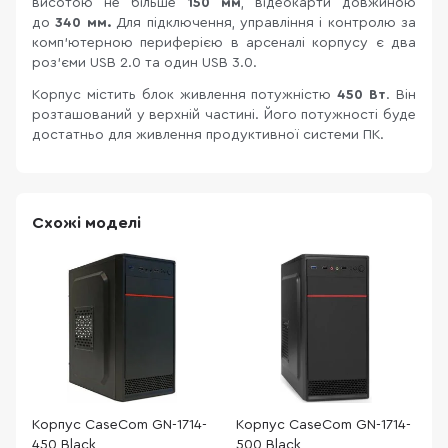
висотою не більше
150 мм
, відеокарти довжиною
до
340 мм.
Для підключення, управління і контролю за
комп'ютерною периферією в арсеналі корпусу є два
роз'єми USB 2.0 та один USB 3.0.
Корпус містить блок живлення потужністю
450 Вт
. Він
розташований у верхній частині. Його потужності буде
достатньо для живлення продуктивної системи ПК.
Схожі моделі
Корпус CaseCom GN-1714-
Корпус CaseCom GN-1714-
К
450 Black
500 Black
(