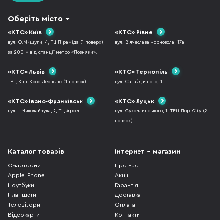
Оберіть місто
«КТС» Київ
«КТС» Рівне
вул. О.Мишуги, 4, ТЦ Піраміда (1 поверх),
вул. В`ячеслава Чорновола, 17а
за 200 м від станції метро «Позняки».
«КТС» Львів
«КТС» Тернопіль
ТРЦ Кінг Крос Леополіс (1 поверх)
вул. Сагайдачного, 1
«КТС» Івано-Франківськ
«КТС» Луцьк
вул. І.Миколайчука, 2, ТЦ Арсен
вул. Сухомлинського, 1, ТРЦ ПортCity (2
поверх)
Каталог товарів
Інтернет - магазин
Смартфони
Про нас
Apple iPhone
Акції
Ноутбуки
Гарантія
Планшети
Доставка
Телевізори
Оплата
Відеокарти
Контакти