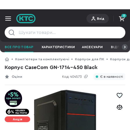
0
Вхід
ВСЕ ПРО ТОВАР
ХАРАКТЕРИСТИКИ
АКСЕСУАРИ
ВІДГУКИ
Компʼютери та комплектуючі
Корпуси для ПК
Корпуси д
Корпус CaseCom GN-1714-450 Black
Оціни
Код:
404573
Є в наявності
Акція