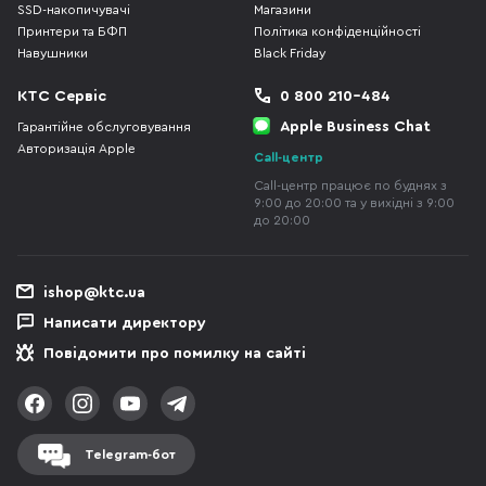
SSD-накопичувачі
Магазини
Принтери та БФП
Політика конфіденційності
Навушники
Black Friday
КТС Сервіс
0 800 210-484
Apple Business Chat
Гарантійне обслуговування
Авторизація Apple
Call-центр
Call-центр працює по буднях з
9:00 до 20:00 та у вихідні з 9:00
до 20:00
ishop@ktc.ua
Написати директору
Повідомити про помилку на сайті
Telegram-бот