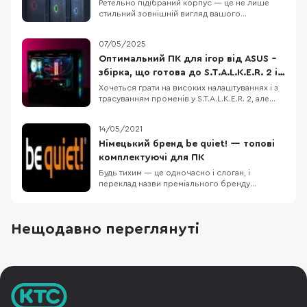
Ретельно підібраний корпус — це не лише
стильний зовнішній вигляд вашого
комп'ютера, а й зручний процес його збірки,
охайний кабель-менеджмент, ефективний
07/05/2025
наскрізний продув і легке подальше
очищення від пилу. Також потрібно врахувати
Оптимальний ПК для ігор від ASUS –
сумісність з різними компонентами ПК:
збірка, що готова до S.T.A.L.K.E.R. 2 і
формат материнської плати, в
не тільки
Хочеться грати на високих налаштуваннях і з
трасуванням променів у S.T.A.L.K.E.R. 2, але
старе залізо вже не тягне? Ми підібрали
відносно недорогу конфігурацію ігрового ПК,
14/05/2021
який дозволить не лише пограти з
комфортом, але й стрімити ігри на популярні
Німецький бренд be quiet! — топові
платформи. Корпус ASUS A23 Plus, блок
комплектуючі для ПК
живлення
Будь тихим — це одночасно і слоган, і
переклад назви преміального бренду
комп'ютерних компонентів be quiet!, яким
володіє німецька компанія Listan (також їй
належить бюджетний бренд Xilence). У країнах
Нещодавно переглянуті
Західної та Центральної Європи саме be quiet!
вже багато років є лідером з продажів блоків
живленн