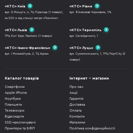
«КТС» Київ
«КТС» Рівне
вул. О.Мишуги, 4, ТЦ Піраміда (1 поверх),
вул. В`ячеслава Чорновола, 17а
за 200 м від станції метро «Позняки».
«КТС» Львів
«КТС» Тернопіль
ТРЦ Кінг Крос Леополіс (1 поверх)
вул. Сагайдачного, 1
«КТС» Івано-Франківськ
«КТС» Луцьк
вул. І.Миколайчука, 2, ТЦ Арсен
вул. Сухомлинського, 1, ТРЦ ПортCity (2
поверх)
Каталог товарів
Інтернет - магазин
Смартфони
Про нас
Apple iPhone
Акції
Ноутбуки
Гарантія
Планшети
Доставка
Телевізори
Оплата
Відеокарти
Контакти
SSD-накопичувачі
Магазини
Принтери та БФП
Політика конфіденційності