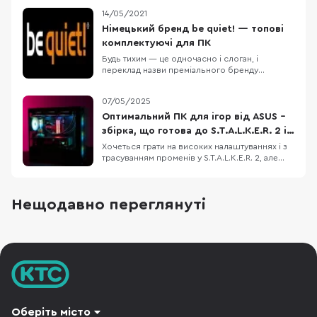
охайний кабель-менеджмент, ефективний
14/05/2021
наскрізний продув і легке подальше
очищення від пилу. Також потрібно врахувати
Німецький бренд be quiet! — топові
сумісність з різними компонентами ПК:
комплектуючі для ПК
формат материнської плати, в
Будь тихим — це одночасно і слоган, і
переклад назви преміального бренду
комп'ютерних компонентів be quiet!, яким
володіє німецька компанія Listan (також їй
07/05/2025
належить бюджетний бренд Xilence). У країнах
Західної та Центральної Європи саме be quiet!
Оптимальний ПК для ігор від ASUS –
вже багато років є лідером з продажів блоків
збірка, що готова до S.T.A.L.K.E.R. 2 і
живленн
не тільки
Хочеться грати на високих налаштуваннях і з
трасуванням променів у S.T.A.L.K.E.R. 2, але
старе залізо вже не тягне? Ми підібрали
відносно недорогу конфігурацію ігрового ПК,
який дозволить не лише пограти з
Нещодавно переглянуті
комфортом, але й стрімити ігри на популярні
платформи. Корпус ASUS A23 Plus, блок
живлення
Оберіть місто