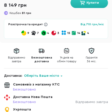
Купити
8 149 грн
Кешбек
81 грн
Розстрочка та кредит
Від
710
грн/міс
9
7
4
3
15
14
4
Відправимо
Безкоштовна
14 днів на
Гарантія
завтра
доставка
обмін товару
36 міс.
Доставка:
Оберіть Ваше місто
Самовивіз з магазину КТС
Безкоштовно
Доставка Нова Пошта
Безкоштовно
Відправимо завтра
Укрпошта