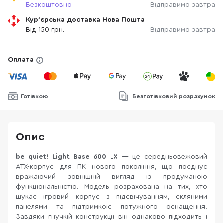
Безкоштовно
Відправимо завтра
Кур'єрська доставка Нова Пошта
Від 150 грн.
Відправимо завтра
Оплата
Готівкою
Безготівковий розрахунок
Опис
be quiet! Light Base 600 LX
— це середньовежовий
ATX-корпус для ПК нового покоління, що поєднує
вражаючий зовнішній вигляд із продуманою
функціональністю. Модель розрахована на тих, хто
шукає ігровий корпус з підсвічуванням, скляними
панелями та підтримкою потужного оснащення.
Завдяки гнучкій конструкції він однаково підходить і