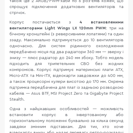
також іде 2 ARGB/PWM-хаби по 6 роз'ємів кожен, що
спрощує підключення додаткових вентиляторів та
стрічок.
Корпус постачається з
4 встановленими
вентиляторами Light Wings LX 120mm PWM
: три на
бічному кронштейні (з реверсивними лопатями) та один
ззаду. Максимально підтримується до 10 вентиляторів
одночасно. Для систем рідинного охолодження
передбачено місця під два радіатори 360 мм — зверху і
знизу — плюс радіатор до 240 мм збоку. Тобто модель
підходить для трипетельних СВО без жодних
компромісів. Корпус підтримує материнські плати ATX,
Micro-ATX та Mini-ITX, відеокарти завдовжки до 400 мм,
а також процесорні кулери висотою до 170 мм. Окрема
підтримка передбачена для плат із задньою розводкою
кабелів — Asus BTF, MSI Project Zero та Gigabyte Project
Stealth.
Одна з найцікавіших особливостей — можливість
встановити корпус в інвертованому або
горизонтальному положенні буквально за кілька секунд
завдяки змінним підставкам. Для тих, хто хоче
відеокарту внизу або надає перевагу ретро-розкладці