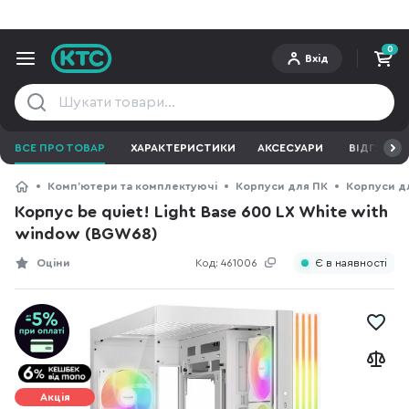
0
Вхід
ВСЕ ПРО ТОВАР
ХАРАКТЕРИСТИКИ
АКСЕСУАРИ
ВІДГУКИ
Компʼютери та комплектуючі
Корпуси для ПК
Корпуси дл
Корпус be quiet! Light Base 600 LX White with
window (BGW68)
Оціни
Код:
461006
Є в наявності
Акція