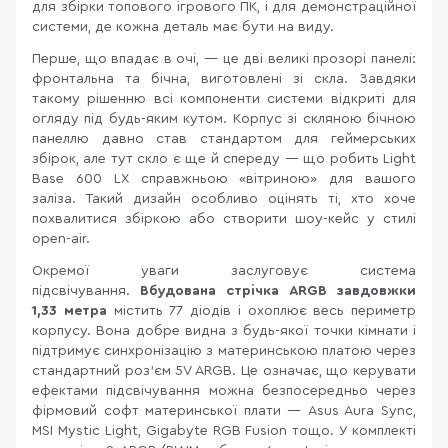
для збірки топового ігрового ПК, і для демонстраційної
системи, де кожна деталь має бути на виду.
Перше, що впадає в очі, — це дві великі прозорі панелі:
фронтальна та бічна, виготовлені зі скла. Завдяки
такому рішенню всі компоненти системи відкриті для
огляду під будь-яким кутом. Корпус зі скляною бічною
панеллю давно став стандартом для геймерських
збірок, але тут скло є ще й спереду — що робить Light
Base 600 LX справжньою «вітриною» для вашого
заліза. Такий дизайн особливо оцінять ті, хто хоче
похвалитися збіркою або створити шоу-кейс у стилі
open-air.
Окремої уваги заслуговує система
підсвічування.
Вбудована стрічка ARGB завдовжки
1,33 метра
містить 77 діодів і охоплює весь периметр
корпусу. Вона добре видна з будь-якої точки кімнати і
підтримує синхронізацію з материнською платою через
стандартний роз'єм 5V ARGB. Це означає, що керувати
ефектами підсвічування можна безпосередньо через
фірмовий софт материнської плати — Asus Aura Sync,
MSI Mystic Light, Gigabyte RGB Fusion тощо. У комплекті