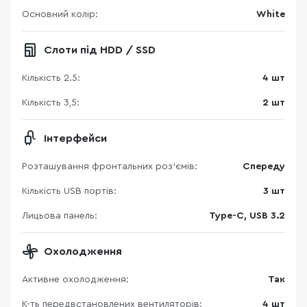
Основний колір:
White
Слоти під HDD / SSD
Кількість 2.5:
4 шт
Кількість 3,5:
2 шт
Інтерфейси
Розташування фронтальних роз'ємів:
Спереду
Кількість USB портів:
3 шт
Лицьова панель:
Type-C, USB 3.2
Охолодження
Активне охолодження:
Так
К-ть передвстановлених вентиляторів:
4 шт