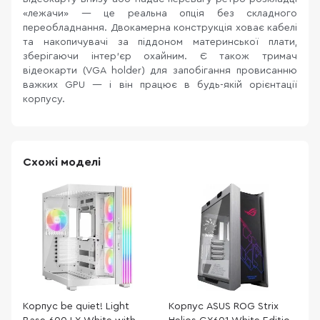
«лежачи» — це реальна опція без складного
переобладнання. Двокамерна конструкція ховає кабелі
та накопичувачі за піддоном материнської плати,
зберігаючи інтер'єр охайним. Є також тримач
відеокарти (VGA holder) для запобігання провисанню
важких GPU — і він працює в будь-якій орієнтації
корпусу.
Схожі моделі
Корпус be quiet! Light
Корпус ASUS ROG Strix
К