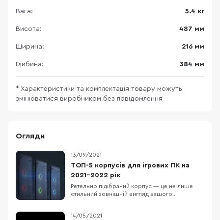
Вага:
5.4 кг
Висота:
487 мм
Ширина:
216 мм
Глибина:
384 мм
* Характеристики та комплектація товару можуть
змінюватися виробником без повідомлення
Огляди
13/09/2021
ТОП-5 корпусів для ігрових ПК на
2021-2022 рік
Ретельно підібраний корпус — це не лише
стильний зовнішній вигляд вашого
комп'ютера, а й зручний процес його збірки,
охайний кабель-менеджмент, ефективний
14/05/2021
наскрізний продув і легке подальше