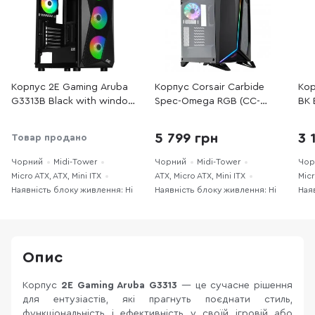
Корпус 2E Gaming Aruba
Корпус Corsair Carbide
Кор
G3313B Black with window
Spec-Omega RGB (CC-
BK 
(2E-G3313B)
9011140-WW)
T50
5 799 грн
3 
Товар продано
Чорний
Midi-Tower
Чорний
Midi-Tower
Чор
Micro ATX, ATX, Mini ITX
ATX, Micro ATX, Mini ITX
Micr
Наявність блоку живлення: Ні
Наявність блоку живлення: Ні
Ная
Опис
Корпус
2E Gaming Aruba G3313
— це сучасне рішення
для ентузіастів, які прагнуть поєднати стиль,
функціональність і ефективність у своїй ігровій або