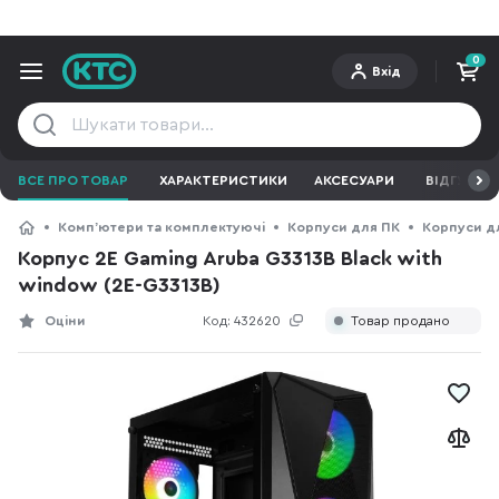
0
Вхід
ВСЕ ПРО ТОВАР
ХАРАКТЕРИСТИКИ
АКСЕСУАРИ
ВІДГУКИ
Компʼютери та комплектуючі
Корпуси для ПК
Корпуси д
Корпус 2E Gaming Aruba G3313B Black with
window (2E-G3313B)
Оціни
Код:
432620
Товар продано