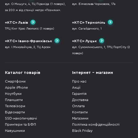
вул. О.Мишуги, 4, ТЦ Піраміда (1 поверх),
вул. В`ячеслава Чорновола, 17а
за 200 м від станції метро «Позняки».
«КТС» Львів
«КТС» Тернопіль
ТРЦ Кінг Крос Леополіс (1 поверх)
вул. Сагайдачного, 1
«КТС» Івано-Франківськ
«КТС» Луцьк
вул. І.Миколайчука, 2, ТЦ Арсен
вул. Сухомлинського, 1, ТРЦ ПортCity (2
поверх)
Каталог товарів
Інтернет - магазин
Смартфони
Про нас
Apple iPhone
Акції
Ноутбуки
Гарантія
Планшети
Доставка
Телевізори
Оплата
Відеокарти
Контакти
SSD-накопичувачі
Магазини
Принтери та БФП
Політика конфіденційності
Навушники
Black Friday