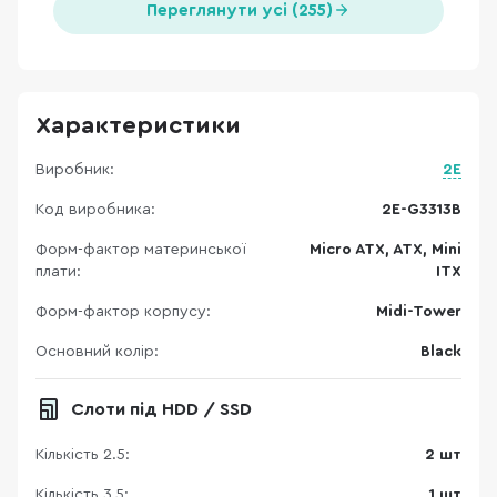
Переглянути усі (255)
Характеристики
Виробник:
2E
Код виробника:
2E-G3313B
Форм-фактор материнської
Micro ATX, ATX, Mini
плати:
ITX
Форм-фактор корпусу:
Midi-Tower
Основний колір:
Black
Слоти під HDD / SSD
Кількість 2.5:
2 шт
Кількість 3,5:
1 шт