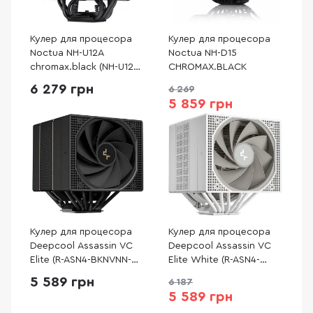
Кулер для процесора
Кулер для процесора
Noctua NH-U12A
Noctua NH-D15
chromax.black (NH-U12A
CHROMAX.BLACK
CHROMAX BLACK)
6 279 грн
6 269
5 859 грн
Кулер для процесора
Кулер для процесора
Deepcool Assassin VC
Deepcool Assassin VC
Elite (R-ASN4-BKNVNN-
Elite White (R-ASN4-
GJD)
WHNVNN-GJD)
5 589 грн
6 187
5 589 грн