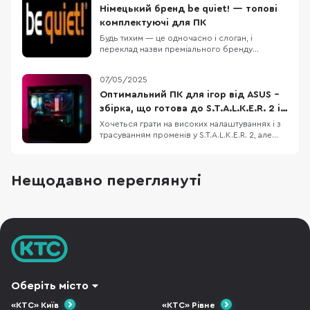
очищення від пилу. Також потрібно врахувати
Німецький бренд be quiet! — топові
сумісність з різними компонентами ПК:
комплектуючі для ПК
формат материнської плати, в
Будь тихим — це одночасно і слоган, і
переклад назви преміального бренду
комп'ютерних компонентів be quiet!, яким
володіє німецька компанія Listan (також їй
07/05/2025
належить бюджетний бренд Xilence). У країнах
Західної та Центральної Європи саме be quiet!
Оптимальний ПК для ігор від ASUS –
вже багато років є лідером з продажів блоків
збірка, що готова до S.T.A.L.K.E.R. 2 і
живленн
не тільки
Хочеться грати на високих налаштуваннях і з
трасуванням променів у S.T.A.L.K.E.R. 2, але
старе залізо вже не тягне? Ми підібрали
відносно недорогу конфігурацію ігрового ПК,
який дозволить не лише пограти з
Нещодавно переглянуті
комфортом, але й стрімити ігри на популярні
платформи. Корпус ASUS A23 Plus, блок
живлення
Оберіть місто
«КТС» Київ
«КТС» Рівне