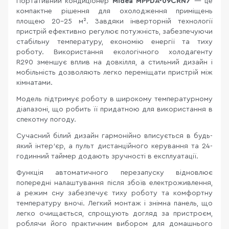
Портативний кондиціонер
Midea MPPDA-09CRN7
— це
компактне рішення для охолодження приміщень
площею 20-25 м². Завдяки інверторній технології
пристрій ефективно регулює потужність, забезпечуючи
стабільну температуру, економію енергії та тиху
роботу. Використання екологічного холодагенту
R290 зменшує вплив на довкілля, а стильний дизайн і
мобільність дозволяють легко переміщати пристрій між
кімнатами.
Модель підтримує роботу в широкому температурному
діапазоні, що робить її придатною для використання в
спекотну погоду.
Сучасний білий дизайн гармонійно вписується в будь-
який інтер’єр, а пульт дистанційного керування та 24-
годинний таймер додають зручності в експлуатації.
Функція автоматичного перезапуску відновлює
попередні налаштування після збоїв електроживлення,
а режим сну забезпечує тиху роботу та комфортну
температуру вночі. Легкий монтаж і знімна панель, що
легко очищається, спрощують догляд за пристроєм,
роблячи його практичним вибором для домашнього