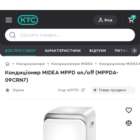
0
Вхід
ВСЕ ПРО ТОВАР
ХАРАКТЕРИСТИКИ
ВІДГУКИ
ПИТАННЯ ТА 
Кондиціонери
Кондиціонери MIDEA
Кондиціонер MIDEA 
Кондиціонер MIDEA MPPD on/off (MPPDA-
09CRN7)
Оціни
Код:
429701
Товар продано