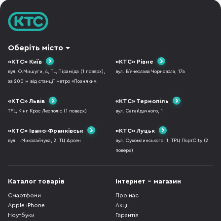
Оберіть місто
«КТС» Київ
«КТС» Рівне
вул. О.Мишуги, 4, ТЦ Піраміда (1 поверх),
вул. В`ячеслава Чорновола, 17а
за 200 м від станції метро «Позняки».
«КТС» Львів
«КТС» Тернопіль
ТРЦ Кінг Крос Леополіс (1 поверх)
вул. Сагайдачного, 1
«КТС» Івано-Франківськ
«КТС» Луцьк
вул. І.Миколайчука, 2, ТЦ Арсен
вул. Сухомлинського, 1, ТРЦ ПортCity (2
поверх)
Каталог товарів
Інтернет - магазин
Смартфони
Про нас
Apple iPhone
Акції
Ноутбуки
Гарантія