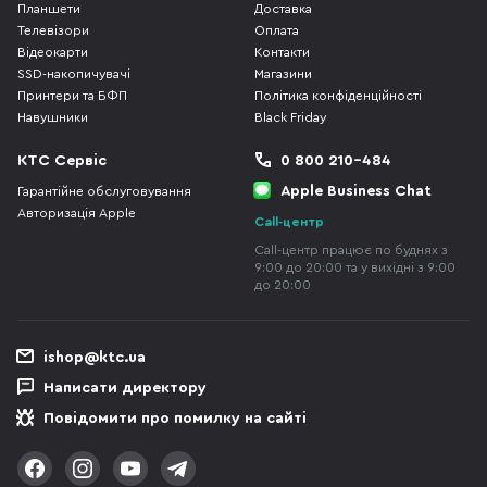
Планшети
Доставка
Телевізори
Оплата
Відеокарти
Контакти
SSD-накопичувачі
Магазини
Принтери та БФП
Політика конфіденційності
Навушники
Black Friday
КТС Сервіс
0 800 210-484
Apple Business Chat
Гарантійне обслуговування
Авторизація Apple
Call-центр
Call-центр працює по буднях з
9:00 до 20:00 та у вихідні з 9:00
до 20:00
ishop@ktc.ua
Написати директору
Повідомити про помилку на сайті