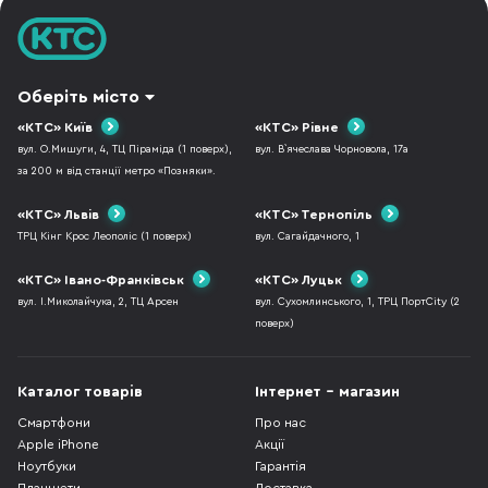
Оберіть місто
«КТС» Київ
«КТС» Рівне
вул. О.Мишуги, 4, ТЦ Піраміда (1 поверх),
вул. В`ячеслава Чорновола, 17а
за 200 м від станції метро «Позняки».
«КТС» Львів
«КТС» Тернопіль
ТРЦ Кінг Крос Леополіс (1 поверх)
вул. Сагайдачного, 1
«КТС» Івано-Франківськ
«КТС» Луцьк
вул. І.Миколайчука, 2, ТЦ Арсен
вул. Сухомлинського, 1, ТРЦ ПортCity (2
поверх)
Каталог товарів
Інтернет - магазин
Смартфони
Про нас
Apple iPhone
Акції
Ноутбуки
Гарантія