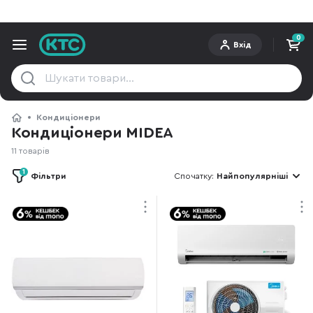
0
Вхід
Кондиціонери
Кондиціонери MIDEA
11 товарів
1
Фільтри
Спочатку:
Найпопулярніші