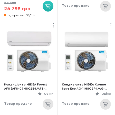
27 399
Товар продано
26 799 грн
Відправимо 10/08
Кондиціонер MIDEA Forest
Кондиціонер MIDEA Xtreme
AF8 (AF8-09N8C2E-I/AF8-
Save Eco AG-11N8C2F-I/AG-
09N8C2E-O)
11N8C2F-O (634392)
Оціни
Оціни
Товар продано
Товар продано