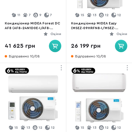
11
7
9
7
15
13
12
12
Кондиціонер MIDEA Forest DC
Кондиціонер MIDEA Eazy
AF8 (AF8-24N1D0E-I/AF8-
(MSEZ-09HRFN8-I/MSEZ-
24N1D0E-O)
09HRFN8-O)
Оціни
Оціни
41 625 грн
26 199 грн
Відправимо 10/08
Відправимо 10/08
15
13
12
12
15
13
12
12