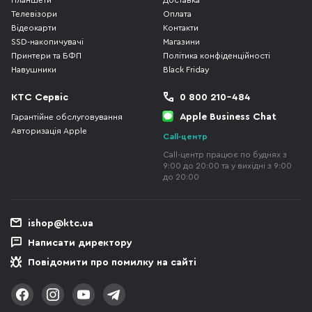
Планшети
Доставка
Телевізори
Оплата
Відеокарти
Контакти
SSD-накопичувачі
Магазини
Принтери та БФП
Політика конфіденційності
Навушники
Black Friday
КТС Сервіс
0 800 210-484
Apple Business Chat
Гарантійне обслуговування
Авторизація Apple
Call-центр
Call-центр працює по буднях з
9:00 до 20:00 та у вихідні з 9:00
до 20:00
ishop@ktc.ua
Написати директору
Повідомити про помилку на сайті