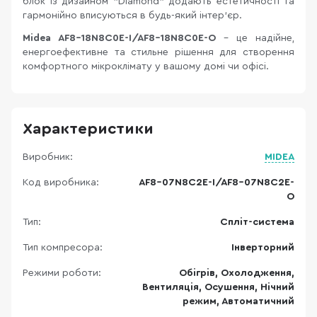
блок із дизайном "Diamond" додають естетичності та
гармонійно вписуються в будь-який інтер’єр.
Midea AF8-18N8C0E-I/AF8-18N8C0E-O
– це надійне,
енергоефективне та стильне рішення для створення
комфортного мікроклімату у вашому домі чи офісі.
Характеристики
Виробник:
MIDEA
Код виробника:
AF8-07N8C2E-I/AF8-07N8C2E-
O
Тип:
Спліт-система
Тип компресора:
Інверторний
Режими роботи:
Обігрів, Охолодження,
Вентиляція, Осушення, Нічний
режим, Автоматичний