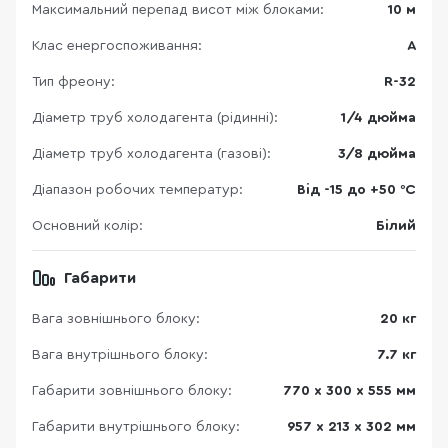
Максимальний перепад висот між блоками:
10 м
Клас енергоспоживання:
А
Тип фреону:
R-32
Діаметр труб холодагента (рідинні):
1/4 дюйма
Діаметр труб холодагента (газові):
3/8 дюйма
Діапазон робочих температур:
Від -15 до +50 °C
Основний колір:
Білий
Габарити
Вага зовнішнього блоку:
20 кг
Вага внутрішнього блоку:
7.7 кг
Габарити зовнішнього блоку:
770 х 300 х 555 мм
Габарити внутрішнього блоку:
957 х 213 х 302 мм