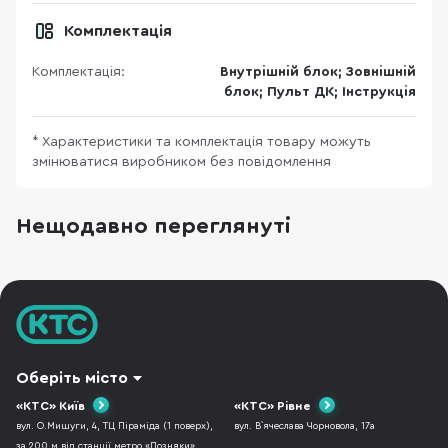
Комплектація
Комплектація:
Внутрішній блок; Зовнішній
блок; Пульт ДК; Інструкція
* Характеристики та комплектація товару можуть
змінюватися виробником без повідомлення
Нещодавно переглянуті
Оберіть місто
«КТС» Київ
«КТС» Рівне
вул. О.Мишуги, 4, ТЦ Піраміда (1 поверх),
вул. В`ячеслава Чорновола, 17а
за 200 м від станції метро «Позняки».