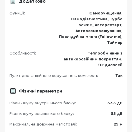
Додатково
Функції:
Самоочищення,
Самодіагностика, Турбо
режим, Авторестарт,
Авторозморожування,
Послідуй за мною (Follow me),
Таймер
Особливості:
Теплообмінник з
антикорозійним покриттям,
LED-дисплей
Пульт дистанційного керування в комплекті:
Так
Фізичні параметри
Рівень шуму внутрішнього блоку:
37.5 дБ
Рівень шуму зовнішнього блоку:
55 дБ
Максимальна довжина магістралі:
25 м