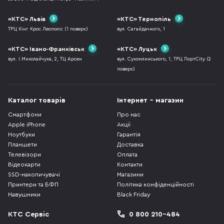
«КТС» Львів
«КТС» Тернопіль
ТРЦ Кінг Крос Леополіс (1 поверх)
вул. Сагайдачного, 1
«КТС» Івано-Франківськ
«КТС» Луцьк
вул. І.Миколайчука, 2, ТЦ Арсен
вул. Сухомлинського, 1, ТРЦ ПортCity (2
поверх)
Каталог товарів
Інтернет - магазин
Смартфони
Про нас
Apple iPhone
Акції
Ноутбуки
Гарантія
Планшети
Доставка
Телевізори
Оплата
Відеокарти
Контакти
SSD-накопичувачі
Магазини
Принтери та БФП
Політика конфіденційності
Навушники
Black Friday
КТС Сервіс
0 800 210-484