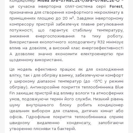
Кондиціонер
Midea AF8-07N8C2E-I/AF8-07N8C2E-O
–
це сучасна інверторна спліт-система серії
Forest
,
призначена для створення комфортного мікроклімату в
приміщеннях площею до 20 м². Завдяки інверторному
компресору пристрій забезпечує плавне регулювання
потужності, що гарантує стабільну температуру,
зниження енергоспоживання та тиху роботу.
Використання екологічного холодоагенту R32 мінімізує
вплив на довкілля, а високий клас енергоефективності
A дозволяє значно економити електроенергію при
щоденному використанні.
Ця модель ефективно працює як для охолодження
влітку, так і для обігріву взимку, забезпечуючи комфорт
у широкому діапазоні температур (до -15°C у режимі
обігріву). Антикорозійне покриття теплообмінника Blue
Fin захищає пристрій від впливу вологи та атмосферних
умов, подовжуючи термін його служби. Низький рівень
шуму внутрішнього блоку робить кондиціонер
ідеальним вибором для спалень, дитячих кімнат або
офісів. Гідрофільне покриття теплообмінника сприяє
швидкому видаленню конденсату, запобігаючи
утворенню плісняви та бактерій.