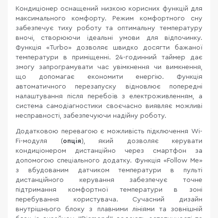
Кондиціонер оснащений низкою корисних функцій для
максимального комфорту. Режим комфортного сну
забезпечує тиху роботу та оптимальну температуру
вночі, створюючи ідеальні умови для відпочинку.
Функція «Turbo» дозволяє швидко досягти бажаної
температури в приміщенні. 24-годинний таймер дає
змогу запрограмувати час увімкнення чи вимкнення,
що допомагає економити енергію. Функція
автоматичного перезапуску відновлює попередні
налаштування після перебоїв з електроживленням, а
система самодіагностики своєчасно виявляє можливі
несправності, забезпечуючи надійну роботу.
Додатковою перевагою є можливість підключення Wi-
Fi-модуля (
опція
), який дозволяє керувати
кондиціонером дистанційно через смартфон за
допомогою спеціального додатку. Функція «Follow Me»
з вбудованим датчиком температури в пульті
дистанційного керування забезпечує точне
підтримання комфортної температури в зоні
перебування користувача. Сучасний дизайн
внутрішнього блоку з плавними лініями та зовнішній