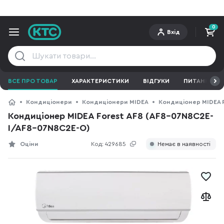
0
Вхід
ВСЕ ПРО ТОВАР
ХАРАКТЕРИСТИКИ
ВІДГУКИ
ПИТАННЯ ТА 
Кондиціонери
Кондиціонери MIDEA
Кондиціонер MIDEA F
Кондиціонер MIDEA Forest AF8 (AF8-07N8C2E-
I/AF8-07N8C2E-O)
Оціни
Код:
429685
Немає в наявності