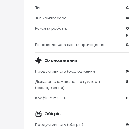
Тип:
С
Тип компресора:
І
Режими роботи:
О
р
Рекомендована площа приміщення:
2
Охолодження
Продуктивність (охолодження):
9
Діапазон споживаної потужності
8
(охолодження):
Коефіцієнт SEER:
8
Обігрів
Продуктивність (обігрів):
9