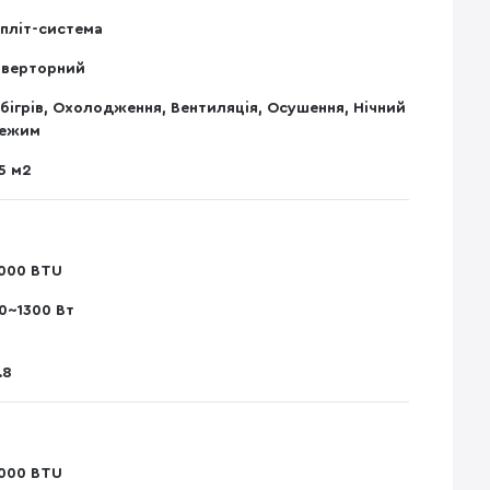
пліт-система
нверторний
бігрів, Охолодження, Вентиляція, Осушення, Нічний
ежим
5 м2
000 BTU
0~1300 Вт
.8
000 BTU