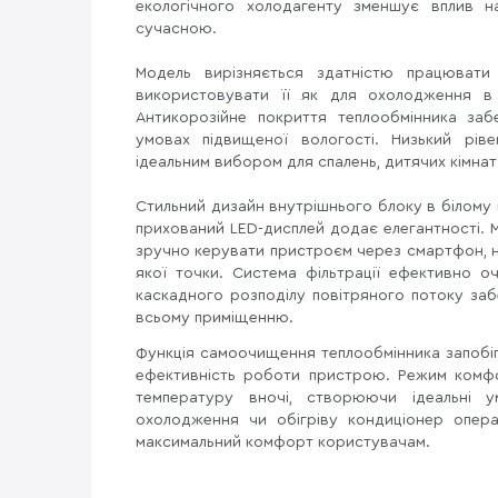
екологічного холодагенту зменшує вплив н
сучасною.
Модель вирізняється здатністю працювати
використовувати її як для охолодження в 
Антикорозійне покриття теплообмінника забе
умовах підвищеної вологості. Низький рів
ідеальним вибором для спалень, дитячих кімнат
Стильний дизайн внутрішнього блоку в білому к
прихований LED-дисплей додає елегантності. М
зручно керувати пристроєм через смартфон, 
якої точки. Система фільтрації ефективно о
каскадного розподілу повітряного потоку заб
всьому приміщенню.
Функція самоочищення теплообмінника запобі
ефективність роботи пристрою. Режим комф
температуру вночі, створюючи ідеальні у
охолодження чи обігріву кондиціонер опер
максимальний комфорт користувачам.