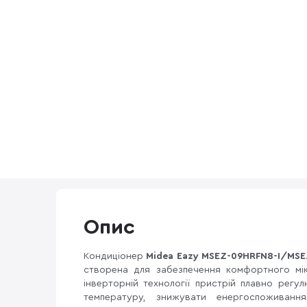
Опис
Кондиціонер
Midea Eazy MSEZ-09HRFN8-I/MS
створена для забезпечення комфортного мік
інверторній технології пристрій плавно регу
температуру, знижувати енергоспоживанн