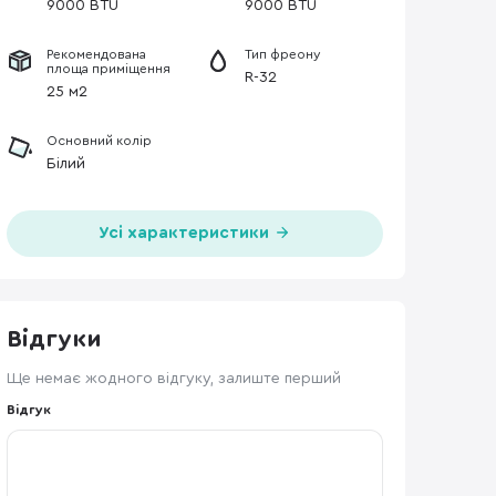
9000 BTU
9000 BTU
Рекомендована
Тип фреону
площа приміщення
R-32
25 м2
Основний колір
Білий
Усі характеристики
Відгуки
Ще немає жодного відгуку, залиште перший
Відгук