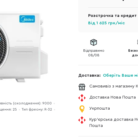
Розстрочка та кредит
Від
1 625
грн/міс
Відправимо
Безк
08/08
до
Доставка:
Оберіть Ваше м
Самовивіз з магазину 
Доставка Нова Пошта
вність (охолодження): 9000
Укрпошта
щення: 25
Тип фреону: R-32
Кур'єрська доставка 
Пошта