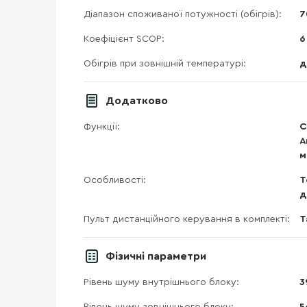
Діапазон споживаної потужності (обігрів):
7
Коефіцієнт SCOP:
6
Обігрів при зовнішній температурі:
д
Додатково
Функції:
С
А
м
Особливості:
Т
д
Пульт дистанційного керування в комплекті:
Т
Фізичні параметри
Рівень шуму внутрішнього блоку:
3