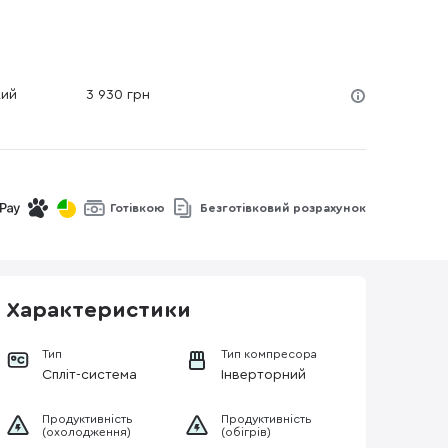
кий
3 930 грн
Готівкою
Безготівковий розрахунок
Характеристики
Тип
Тип компресора
Спліт-система
Інверторний
Продуктивність
Продуктивність
(охолодження)
(обігрів)