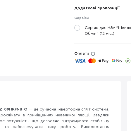
Додаткові пропозиції
Сервіси
Сервіс для H&V "Швид
Обмін" (12 міс.)
Оплата
EZ-09HRFN8-O
— це сучасна інверторна спліт-система,
роклімату в приміщеннях невеликої площі. Завдяки
лює потужність, що дозволяє підтримувати стабільну
я та забезпечувати тиху роботу. Використання