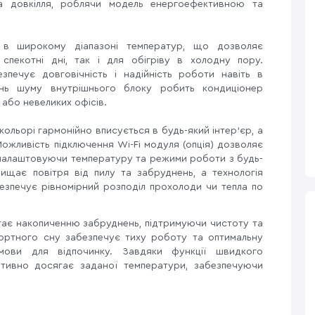
а довкілля, роблячи модель енергоефективною та
 в широкому діапазоні температур, що дозволяє
спекотні дні, так і для обігріву в холодну пору.
зпечує довговічність і надійність роботи навіть в
ень шуму внутрішнього блоку робить кондиціонер
 або невеликих офісів.
ольорі гармонійно вписується в будь-який інтер’єр, а
ожливість підключення Wi-Fi модуля (опція) дозволяє
налаштовуючи температуру та режими роботи з будь-
чищає повітря від пилу та забруднень, а технологія
езпечує рівномірний розподіл прохолоди чи тепла по
гає накопиченню забруднень, підтримуючи чистоту та
ортного сну забезпечує тиху роботу та оптимальну
мови для відпочинку. Завдяки функції швидкого
ативно досягає заданої температури, забезпечуючи