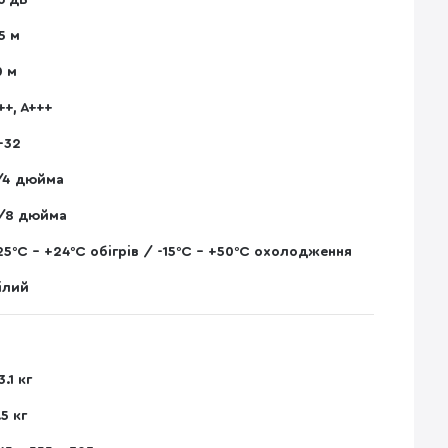
6 дБ
5 м
0 м
++, А+++
-32
/4 дюйма
/8 дюйма
25°С - +24°С обігрів / -15°С - +50°С охолодження
ілий
3.1 кг
.5 кг