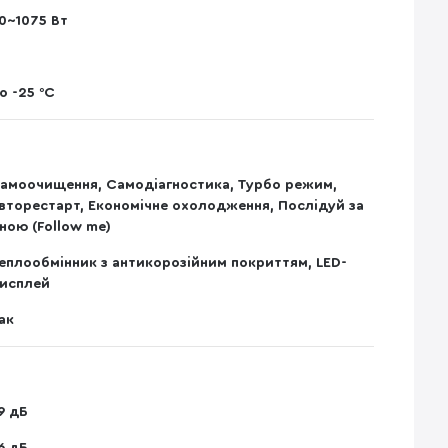
0~1075 Вт
о -25 °C
амоочищення, Самодіагностика, Турбо режим,
вторестарт, Економічне охолодження, Послідуй за
ною (Follow me)
еплообмінник з антикорозійним покриттям, LED-
исплей
ак
9 дБ