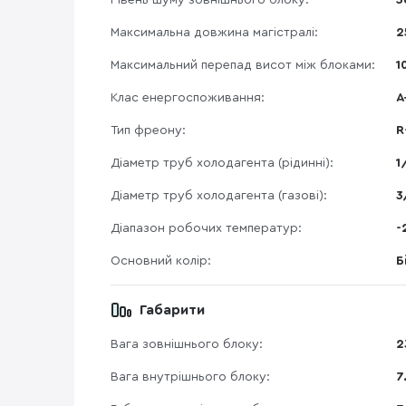
Рівень шуму зовнішнього блоку:
5
Максимальна довжина магістралі:
2
Максимальний перепад висот між блоками:
1
Клас енергоспоживання:
А
Тип фреону:
R
Діаметр труб холодагента (рідинні):
1
Діаметр труб холодагента (газові):
3
Діапазон робочих температур:
-
Основний колір:
Б
Габарити
Вага зовнішнього блоку:
2
Вага внутрішнього блоку:
7