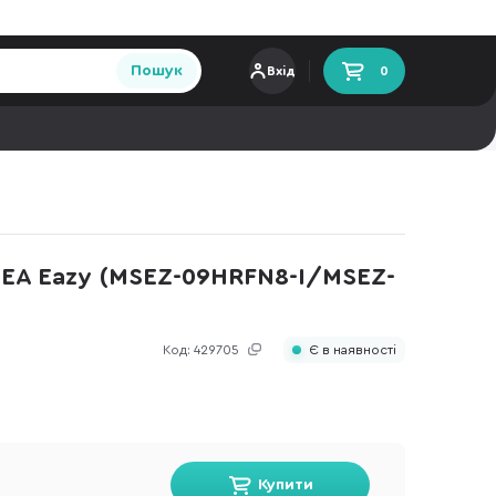
Пошук
Вхід
0
EA Eazy (MSEZ-09HRFN8-I/MSEZ-
Код:
429705
Є в наявності
Купити