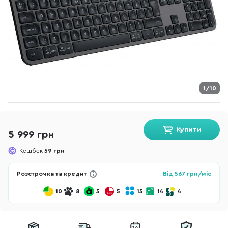
1/10
Купити
5 999 грн
Кешбек
59 грн
Розстрочка та кредит
Від
567
грн/міс
10
8
5
5
15
14
4