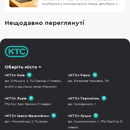
ноутбуком у тісному кріслі літака, автобуса чи
в заповненому кафе, знає цей біль. Масивний
пристрій, який швидко розряджається,
габаритний блок живлення та постійна
Нещодавно переглянуті
нестача місця. Саме тому все більше
фрилансерів, студентів та людей у
відрядженнях замислюют
Оберіть місто
«КТС» Київ
«КТС» Рівне
вул. О.Мишуги, 4, ТЦ Піраміда (1 поверх),
вул. В`ячеслава Чорновола, 17а
за 200 м від станції метро «Позняки».
«КТС» Львів
«КТС» Тернопіль
ТРЦ Кінг Крос Леополіс (1 поверх)
вул. Сагайдачного, 1
«КТС» Івано-Франківськ
«КТС» Луцьк
вул. І.Миколайчука, 2, ТЦ Арсен
вул. Сухомлинського, 1, ТРЦ ПортCity (2
поверх)