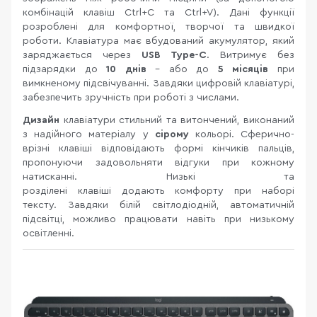
комбінацій клавіш Ctrl+C та Ctrl+V). Дані функції
розроблені для комфортної, творчої та швидкої
роботи. Клавіатура має вбудований акумулятор, який
заряджається через
USB Type-C
. Витримує без
підзарядки до
10 днів
- або до
5 місяців
при
вимкненому підсвічуванні. Завдяки цифровій клавіатурі,
забезпечить зручність при роботі з числами.
Дизайн
клавіатури стильний та витончений, виконаний
з надійного матеріалу у
сірому
кольорі. Сферично-
врізні клавіші відповідають формі кінчиків пальців,
пропонуючи задовольняти відгуки при кожному
натисканні. Низькі та
розділені клавіші додають комфорту при наборі
тексту. Завдяки білій світлодіодній, автоматичній
підсвітці, можливо працювати навіть при низькому
освітленні.