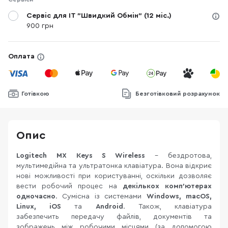
Сервіс для IT "Швидкий Обмін" (12 міс.)
900 грн
Оплата
Готівкою
Безготівковий розрахунок
Опис
Logitech MX Keys S Wireless
- бездротова,
мультимедійна та ультратонка клавіатура. Вона відкриє
нові можливості при користуванні, оскільки дозволяє
вести робочий процес на
декількох комп'ютерах
одночасно
. Сумісна із системами
Windows, macOS,
Linux, iOS
та
Android
. Також, клавіатура
забезпечить передачу файлів, документів та
зображень між робочими місцями (за допомогою