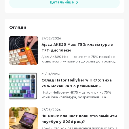
Детальніше
Огляди
27/02/2026
Ajazz AK820 Max: 75% клавіатура з
TFT-дисплеєм
Ajazz AK820 Max — компактна 75% механічна
клавіатура, яку прямо відносять до ігрових,
але за задумом вона має закривати і «робота
вдень, ігри ввечері»: є акумуляторне
31/01/2026
живлення та три режими підключення
(дротовий, Bluetooth 5.0 і радіо 2.4 ГГц). У
Огляд Hator Hellyberry HK75: тиха
версії з помітним оранжевим кольором
75% механіка з 3 режимами
додається ще од
підключення
Hator Hellyberry HK75 – це компактна 75%
механічна клавіатура, розрахована і на
геймерів, і на тих, хто багато друкує. Головна
фішка – лінійні перемикачі Hellyberry
27/03/2026
Mechanical Linear, які попередньо змащені на
заводі. Це забезпечує надзвичайно плавний
Чи може планшет повністю замінити
хід клавіш та блискавичний відгук без зайво
ноутбук у 2026 році?
Кожен, хто хоч раз намагався попрацювати з