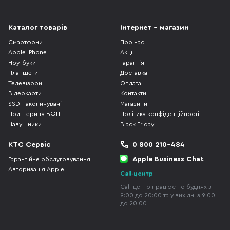
Каталог товарів
Інтернет - магазин
Смартфони
Про нас
Apple iPhone
Акції
Ноутбуки
Гарантія
Планшети
Доставка
Телевізори
Оплата
Відеокарти
Контакти
SSD-накопичувачі
Магазини
Принтери та БФП
Політика конфіденційності
Навушники
Black Friday
КТС Сервіс
0 800 210-484
Apple Business Chat
Гарантійне обслуговування
Авторизація Apple
Call-центр
Call-центр працює по буднях з
9:00 до 20:00 та у вихідні з 9:00
до 20:00