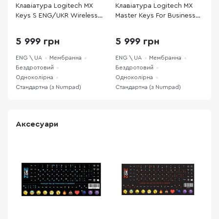
Клавіатура Logitech MX
Клавіатура Logitech MX
К
Keys S ENG/UKR Wireless
Master Keys For Business
к
Graphite (920-011593)
(920-010251)
M
(
5 999 грн
5 999 грн
ENG \ UA
Мембранна
ENG \ UA
Мембранна
E
Бездротовий
Бездротовий
Б
Одноколірна
Одноколірна
О
Стандартна (з Numpad)
Стандартна (з Numpad)
С
Аксесуари