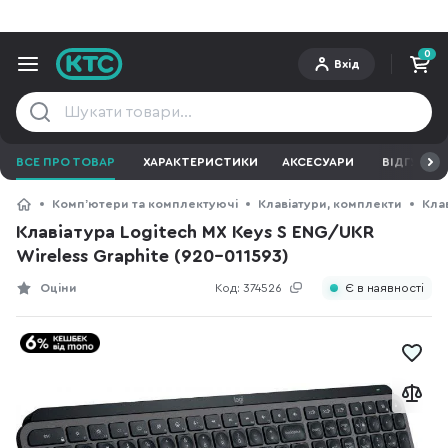
0
Вхід
ВСЕ ПРО ТОВАР
ХАРАКТЕРИСТИКИ
АКСЕСУАРИ
ВІДГУКИ
Компʼютери та комплектуючі
Клавіатури, комплекти
Кла
Клавіатура Logitech MX Keys S ENG/UKR
Wireless Graphite (920-011593)
Оціни
Код:
374526
Є в наявності