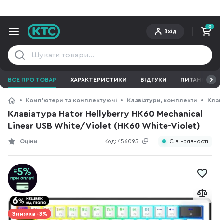
0
Вхід
ВСЕ ПРО ТОВАР
ХАРАКТЕРИСТИКИ
ВІДГУКИ
ПИТАННЯ ТА 
Компʼютери та комплектуючі
Клавіатури, комплекти
Кла
Клавіатура Hator Hellyberry HK60 Mechanical
Linear USB White/Violet (HK60 White-Violet)
Оціни
Код:
456095
Є в наявності
Знижка -3%