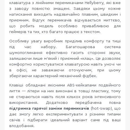
клавіатура з лінійними перемикачами Hellyberry, які вже
з заводу повністю змащені. Завдяки цьому кожне
натискання виходить надзвичайно плавним, швидким і
приємним. Відгук перемикачів відчувається миттєво,
що робить модель особливо привабливою для
геймерів та тих, хто багато працює з текстом.
Особливу увагу виробник приділив комфорту та тиші
під час набору. Багатошарова система
шумопоглинання ефективно гасить сторонні звуки,
залишаючи лише м’який і приємний «клац». Це дозволяє
комфортно користуватися клавіатурою навіть уночі чи
в офісі, не заважаючи оточуючим, при цьому
зберігаючи характерний механічний фідбек.
Клавіші обладнані якісними ABS-кейкапами подвійного
лиття — літери на них виконані в товщі пластику, тому
не стираються навіть після кількох років інтенсивного
використання. Додатково передбачена повна
підтримка гарячої заміни перемикачів
(hot-swap), що
дає змогу легко експериментувати з різними типами
свічів і підбирати ідеальний варіант саме під ваші
вподобання.