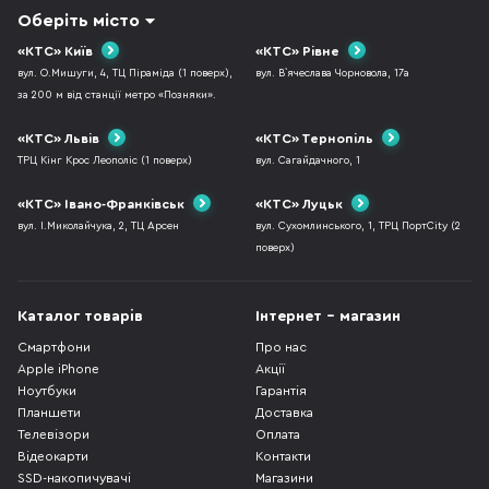
Оберіть місто
«КТС» Київ
«КТС» Рівне
вул. О.Мишуги, 4, ТЦ Піраміда (1 поверх),
вул. В`ячеслава Чорновола, 17а
за 200 м від станції метро «Позняки».
«КТС» Львів
«КТС» Тернопіль
ТРЦ Кінг Крос Леополіс (1 поверх)
вул. Сагайдачного, 1
«КТС» Івано-Франківськ
«КТС» Луцьк
вул. І.Миколайчука, 2, ТЦ Арсен
вул. Сухомлинського, 1, ТРЦ ПортCity (2
поверх)
Каталог товарів
Інтернет - магазин
Смартфони
Про нас
Apple iPhone
Акції
Ноутбуки
Гарантія
Планшети
Доставка
Телевізори
Оплата
Відеокарти
Контакти
SSD-накопичувачі
Магазини