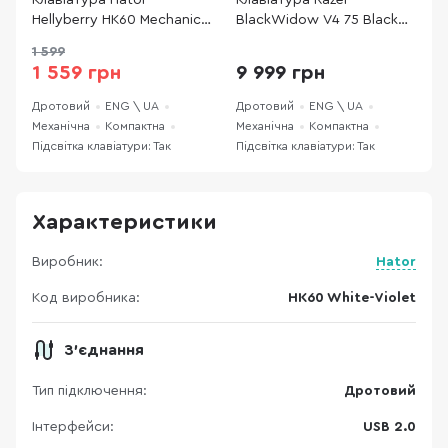
Клавіатура Hator
Клавіатура Razer
К
Hellyberry HK60 Mechanical
BlackWidow V4 75 Black
A
Linear USB White/Violet
(RZ03-05000100-R3M1)
W
1 599
(HK60 White-Violet)
1 559 грн
9 999 грн
Дротовий
ENG \ UA
Дротовий
ENG \ UA
Д
Механічна
Компактна
Механічна
Компактна
М
Підсвітка клавіатури: Так
Підсвітка клавіатури: Так
П
Характеристики
Виробник:
Hator
Код виробника:
HK60 White-Violet
З'єднання
Тип підключення:
Дротовий
Інтерфейси:
USB 2.0