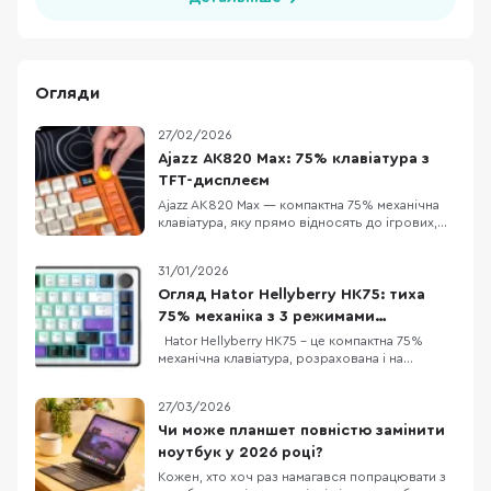
Огляди
27/02/2026
Ajazz AK820 Max: 75% клавіатура з
TFT-дисплеєм
Ajazz AK820 Max — компактна 75% механічна
клавіатура, яку прямо відносять до ігрових,
але за задумом вона має закривати і «робота
вдень, ігри ввечері»: є акумуляторне
31/01/2026
живлення та три режими підключення
(дротовий, Bluetooth 5.0 і радіо 2.4 ГГц). У
Огляд Hator Hellyberry HK75: тиха
версії з помітним оранжевим кольором
75% механіка з 3 режимами
додається ще од
підключення
Hator Hellyberry HK75 – це компактна 75%
механічна клавіатура, розрахована і на
геймерів, і на тих, хто багато друкує. Головна
фішка – лінійні перемикачі Hellyberry
27/03/2026
Mechanical Linear, які попередньо змащені на
заводі. Це забезпечує надзвичайно плавний
Чи може планшет повністю замінити
хід клавіш та блискавичний відгук без зайво
ноутбук у 2026 році?
Кожен, хто хоч раз намагався попрацювати з