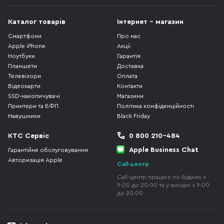
Каталог товарів
Інтернет - магазин
Смартфони
Про нас
Apple iPhone
Акції
Ноутбуки
Гарантія
Планшети
Доставка
Телевізори
Оплата
Відеокарти
Контакти
SSD-накопичувачі
Магазини
Принтери та БФП
Політика конфіденційності
Навушники
Black Friday
КТС Сервіс
0 800 210-484
Apple Business Chat
Гарантійне обслуговування
Авторизація Apple
Call-центр
Call-центр працює по буднях з
9:00 до 20:00 та у вихідні з 9:00
до 20:00