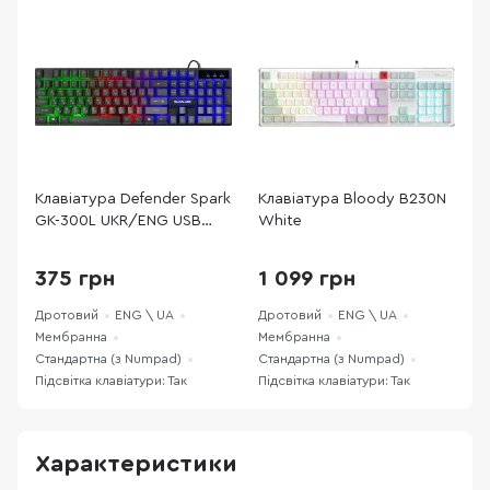
Клавіатура Defender Spark
Клавіатура Bloody B230N
К
GK-300L UKR/ENG USB
White
G
Black (45302)
H
375 грн
1 099 грн
Дротовий
ENG \ UA
Дротовий
ENG \ UA
Д
Мембранна
Мембранна
М
Стандартна (з Numpad)
Стандартна (з Numpad)
С
Підсвітка клавіатури: Так
Підсвітка клавіатури: Так
П
Характеристики