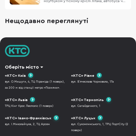
ноутбуком у тісному кріслі літака, автобуса чи
в заповненому кафе, знає цей біль. Масивний
пристрій, який швидко розряджається,
габаритний блок живлення та постійна
Нещодавно переглянуті
нестача місця. Саме тому все більше
фрилансерів, студентів та людей у
відрядженнях замислюют
Оберіть місто
«КТС» Київ
«КТС» Рівне
вул. О.Мишуги, 4, ТЦ Піраміда (1 поверх),
вул. В`ячеслава Чорновола, 17а
за 200 м від станції метро «Позняки».
«КТС» Львів
«КТС» Тернопіль
ТРЦ Кінг Крос Леополіс (1 поверх)
вул. Сагайдачного, 1
«КТС» Івано-Франківськ
«КТС» Луцьк
вул. І.Миколайчука, 2, ТЦ Арсен
вул. Сухомлинського, 1, ТРЦ ПортCity (2
поверх)