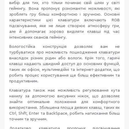
вибір для тих, хто тільки починає свій шлях у світі
геймінгу. Вона пропонує різноманітні можливості, які
зроблять гру більш комфортною і зручною. Основні
характеристики цієї клавіатури включають RGB
підсвічування, яке не лише створює атмосферу гри,
але й допомагає зорово виділяти клавіші під час
інтенсивних сеансів геймінгу.
Вологостійка конструкція дозволяє вам не
турбуватися про можливість пошкодження клавіатури
внаслідок різних рідин або вологи. Крім того, гарячі
клавіші надають швидкий доступ до основних функцій,
таких як офісні, мультимедійні та інтернет-додатки, що
робить процес користування ще більш ефективним та
продуктивним.
Клавіатура також має можливість регулювання кута
нахилу за допомогою висувних ніжок, що дозволяє
знайти оптимальне положення для комфортного
використання. Збільшена площа деяких клавіш, таких як
Ctrl, Shift, Enter та BackSpace, робить натискання більш
точним та зручним.
Додатково, клавіатура пропонує підсвічування