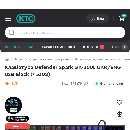
0
Вхід
ВСЕ ПРО ТОВАР
ХАРАКТЕРИСТИКИ
ВІДГУКИ
1
ПИТАННЯ 
Компʼютери та комплектуючі
Клавіатури, комплекти
Кла
Клавіатура Defender Spark GK-300L UKR/ENG
USB Black (45302)
5/5
Код:
393479
Є в наявності
Акція