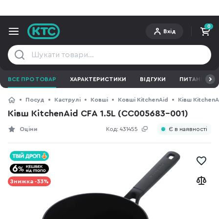
0
Вхід
ВСЕ ПРО ТОВАР
ХАРАКТЕРИСТИКИ
ВІДГУКИ
ПИТАННЯ ТА 
Посуд
Каструлі
Ковші
Ковші KitchenAid
Ківш KitchenA
Ківш KitchenAid CFA 1.5L (CC005683-001)
Оціни
Код:
431455
Є в наявності
Знижка -33%