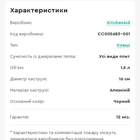
Характеристики
Виробник:
KitchenAid
Код виробника:
CC005683-001
Тип:
Ковші
Сумісність із джерелами тепла:
Усі види плит
Об'єм:
1.5 л
Діаметр каструлі:
16 см
Матеріал каструлі:
Алюміній
Основний колір:
Чорний
Гарантія:
12 міс.
* Характеристики та комплектація товару можуть
змінюватися виробником без повідомлення