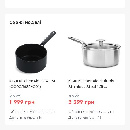
Схожі моделі
Ківш KitchenAid CFA 1.5L
Ківш KitchenAid Multiply
К
(CC005683-001)
Stainless Steel 1.5L
(
(CC003256-001)
2 999
6 999
2
1 999 грн
3 399 грн
Об'єм: 1.5
Усі види плит
Об'єм: 1.5
Усі види плит
О
Діаметр каструлі: 16
Діаметр каструлі: 16
Д