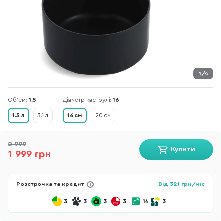
1/4
Об'єм:
1.5
Діаметр каструлі:
16
1.5 л
3.1 л
16 см
20 см
2 999
Купити
1 999 грн
Розстрочка та кредит
Від
321
грн/міс
3
3
3
3
14
3