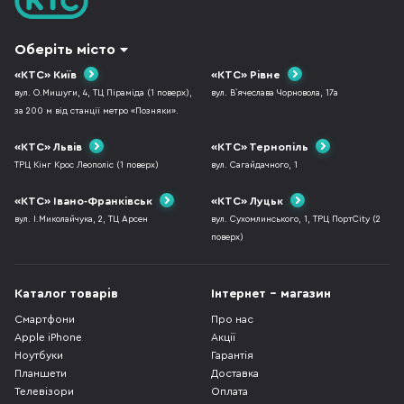
Оберіть місто
«КТС» Київ
«КТС» Рівне
вул. О.Мишуги, 4, ТЦ Піраміда (1 поверх),
вул. В`ячеслава Чорновола, 17а
за 200 м від станції метро «Позняки».
«КТС» Львів
«КТС» Тернопіль
ТРЦ Кінг Крос Леополіс (1 поверх)
вул. Сагайдачного, 1
«КТС» Івано-Франківськ
«КТС» Луцьк
вул. І.Миколайчука, 2, ТЦ Арсен
вул. Сухомлинського, 1, ТРЦ ПортCity (2
поверх)
Каталог товарів
Інтернет - магазин
Смартфони
Про нас
Apple iPhone
Акції
Ноутбуки
Гарантія
Планшети
Доставка
Телевізори
Оплата