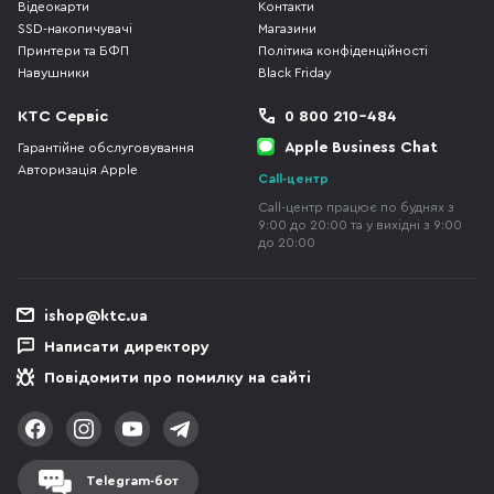
Відеокарти
Контакти
SSD-накопичувачі
Магазини
Принтери та БФП
Політика конфіденційності
Навушники
Black Friday
КТС Сервіс
0 800 210-484
Apple Business Chat
Гарантійне обслуговування
Авторизація Apple
Call-центр
Call-центр працює по буднях з
9:00 до 20:00 та у вихідні з 9:00
до 20:00
ishop@ktc.ua
Написати директору
Повідомити про помилку на сайті
Telegram-бот