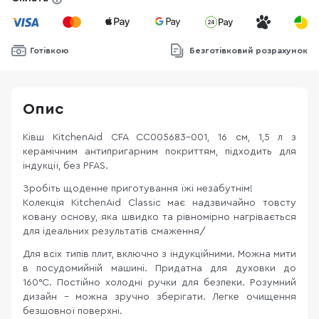
Готівкою
Безготівковий розрахунок
Опис
Ківш KitchenAid CFA CC005683-001, 16 см, 1,5 л з
керамічним антипригарним покриттям, підходить для
індукції, без PFAS.
Зробіть щоденне приготування їжі незабутнім!
Колекція KitchenAid Classic має надзвичайно товсту
ковану основу, яка швидко та рівномірно нагрівається
для ідеальних результатів смаження/
Для всіх типів плит, включно з індукційними. Можна мити
в посудомийній машині. Придатна для духовки до
160°C. Постійно холодні ручки для безпеки. Розумний
дизайн - можна зручно зберігати. Легке очищення
безшовної поверхні.