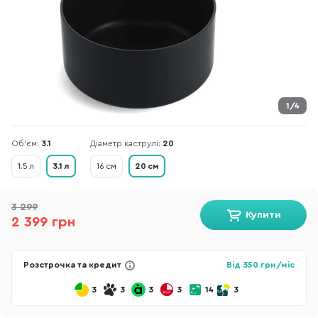
1/4
Об'єм:
3.1
Діаметр каструлі:
20
1.5 л
3.1 л
16 см
20 см
3 299
Купити
2 399 грн
Розстрочка та кредит
Від
350
грн/міс
3
3
3
3
14
3