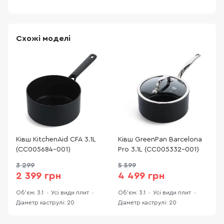
Схожі моделі
Ківш KitchenAid CFA 3.1L
Ківш GreenPan Barcelona
К
(CC005684-001)
Pro 3.1L (CC005332-001)
S
(
3 299
5 599
8
2 399 грн
4 499 грн
Об'єм: 3.1
Усі види плит
Об'єм: 3.1
Усі види плит
О
Діаметр каструлі: 20
Діаметр каструлі: 20
Д