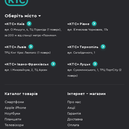
Оберіть місто
«КТС» Київ
«КТС» Рівне
вул. О.Мишуги, 4, ТЦ Піраміда (1 поверх),
вул. В`ячеслава Чорновола, 17а
за 200 м від станції метро «Позняки».
«КТС» Львів
«КТС» Тернопіль
ТРЦ Кінг Крос Леополіс (1 поверх)
вул. Сагайдачного, 1
«КТС» Івано-Франківськ
«КТС» Луцьк
вул. І.Миколайчука, 2, ТЦ Арсен
вул. Сухомлинського, 1, ТРЦ ПортCity (2
поверх)
Каталог товарів
Інтернет - магазин
Смартфони
Про нас
Apple iPhone
Акції
Ноутбуки
Гарантія
Планшети
Доставка
Телевізори
Оплата