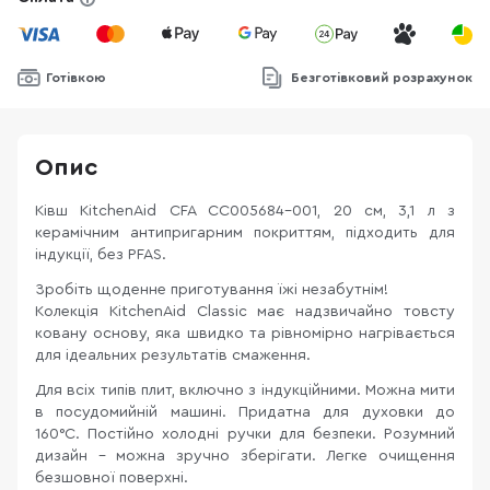
Готівкою
Безготівковий розрахунок
Опис
Ківш KitchenAid CFA CC005684-001, 20 см, 3,1 л з
керамічним антипригарним покриттям, підходить для
індукції, без PFAS.
Зробіть щоденне приготування їжі незабутнім!
Колекція KitchenAid Classic має надзвичайно товсту
ковану основу, яка швидко та рівномірно нагрівається
для ідеальних результатів смаження.
Для всіх типів плит, включно з індукційними. Можна мити
в посудомийній машині. Придатна для духовки до
160°C. Постійно холодні ручки для безпеки. Розумний
дизайн - можна зручно зберігати. Легке очищення
безшовної поверхні.