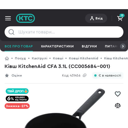
0
Вхід
ВСЕ ПРО ТОВАР
ХАРАКТЕРИСТИКИ
ВІДГУКИ
ПИТАННЯ ТА 
Посуд
Каструлі
Ковші
Ковші KitchenAid
Ківш KitchenA
Ківш KitchenAid CFA 3.1L (CC005684-001)
Оціни
Код:
431456
Є в наявності
Знижка -27%