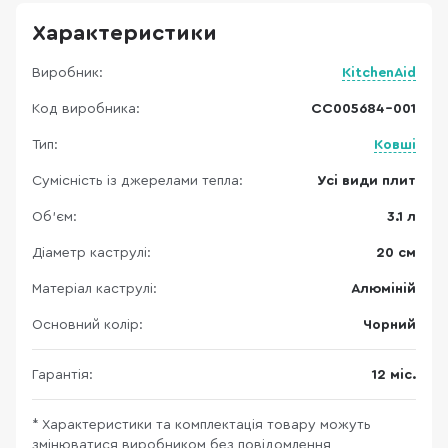
Характеристики
Виробник:
KitchenAid
Код виробника:
CC005684-001
Тип:
Ковші
Сумісність із джерелами тепла:
Усі види плит
Об'єм:
3.1 л
Діаметр каструлі:
20 см
Матеріал каструлі:
Алюміній
Основний колір:
Чорний
Гарантія:
12 міс.
* Характеристики та комплектація товару можуть
змінюватися виробником без повідомлення