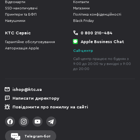
Відеокарти
Контакти
SSD-накопичувачі
Магазини
Принтери та БФП
Політика конфіденційності
Навушники
Black Friday
КТС Сервіс
0 800 210-484
Apple Business Chat
Гарантійне обслуговування
Авторизація Apple
Call-центр
Call-центр працює по буднях з
9:00 до 20:00 та у вихідні з 9:00
до 20:00
ishop@ktc.ua
Написати директору
Повідомити про помилку на сайті
Telegram-бот