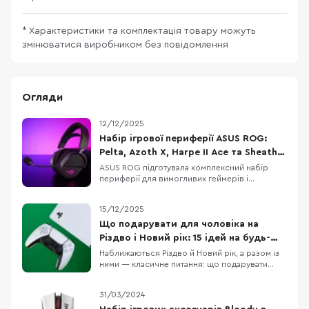
* Характеристики та комплектація товару можуть
змінюватися виробником без повідомлення
Огляди
12/12/2025
Набір ігрової периферії ASUS ROG:
Pelta, Azoth X, Harpe II Ace та Sheath II
XXL
ASUS ROG підготувала комплексний набір
периферії для вимогливих геймерів і
ентузіастів. До нього входять чотири
пристрої: гарнітура ROG Pelta, клавіатура ROG
15/12/2025
Azoth X, миша ROG Harpe II Ace та килимок
ROG Sheath II XXL. Разом вони покривають всі
Що подарувати для чоловіка на
потреби сучасного ігрового сетапу – від
Різдво і Новий рік: 15 ідей на будь-
занурення в зву
який бюджет
Наближаються Різдво й Новий рік, а разом із
ними — класичне питання: що подарувати
чоловіку, щоб це було і “вау”, і справді
корисно. У цій підбірці ми зібрали 15 техно-
31/03/2024
ідей під різні сценарії життя: для геймера,
офісного працівника, спортсмена, меломана