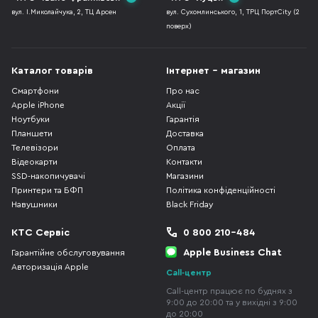
вул. І.Миколайчука, 2, ТЦ Арсен
вул. Сухомлинського, 1, ТРЦ ПортCity (2
поверх)
Каталог товарів
Інтернет - магазин
Смартфони
Про нас
Apple iPhone
Акції
Ноутбуки
Гарантія
Планшети
Доставка
Телевізори
Оплата
Відеокарти
Контакти
SSD-накопичувачі
Магазини
Принтери та БФП
Політика конфіденційності
Навушники
Black Friday
КТС Сервіс
0 800 210-484
Apple Business Chat
Гарантійне обслуговування
Авторизація Apple
Call-центр
Call-центр працює по буднях з
9:00 до 20:00 та у вихідні з 9:00
до 20:00