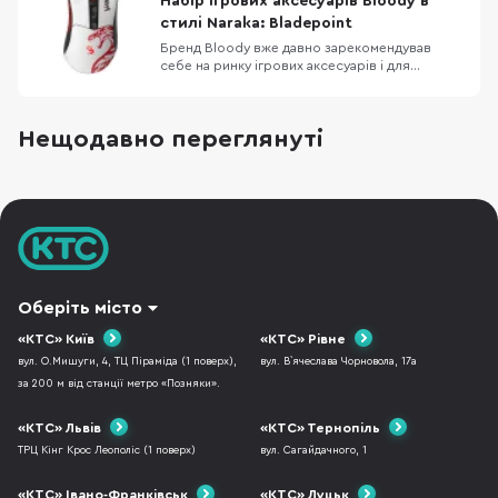
Набір ігрових аксесуарів Bloody в
та любителя подорожей. Тут немає
стилі Naraka: Bladepoint
випадкових по
Бренд Bloody вже давно зарекомендував
себе на ринку ігрових аксесуарів і для
більшості геймерів аксесуари від цього
бренду давно знайомі, особливо через те, що
часто можна спостерігати цілі серії пристроїв
Нещодавно переглянуті
створених за мотивами найпопулярніших
ігор, для прикладу не так давно Bloody
презентували набі
Оберіть місто
«КТС» Київ
«КТС» Рівне
вул. О.Мишуги, 4, ТЦ Піраміда (1 поверх),
вул. В`ячеслава Чорновола, 17а
за 200 м від станції метро «Позняки».
«КТС» Львів
«КТС» Тернопіль
ТРЦ Кінг Крос Леополіс (1 поверх)
вул. Сагайдачного, 1
«КТС» Івано-Франківськ
«КТС» Луцьк