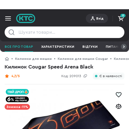
0
Вхід
ВСЕ ПРО ТОВАР
ХАРАКТЕРИСТИКИ
ВІДГУКИ
ПИТАННЯ ТА 
Килимки для мишки
Килимки для мишки Cougar
Килимок
Килимок Cougar Speed Arena Black
4,7/5
Код:
209013
Є в наявності
Знижка -11%