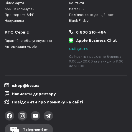
Відеокарти
Контакти
SSD-накопичувачі
Магазини
Принтери та БФП
Політика конфіденційності
Навушники
Black Friday
КТС Сервіс
0 800 210-484
Apple Business Chat
Гарантійне обслуговування
Авторизація Apple
Call-центр
Call-центр працює по буднях з
9:00 до 20:00 та у вихідні з 9:00
до 20:00
ishop@ktc.ua
Написати директору
Повідомити про помилку на сайті
Telegram-бот