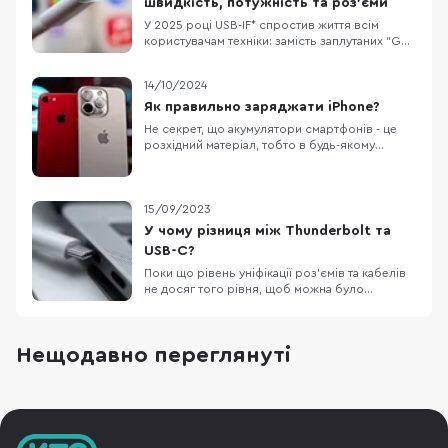
швидкість, потужність та роз’єми
У 2025 році USB-IF* спростив життя всім
користувачам техніки: замість заплутаних “Gen
2×2” тепер прямо пишуть швидкість і
потужність на портах та кабелях. Наприклад:
14/10/2024
“USB 20Gbps”, “USB 40Gbps”, “100W”, “240W”.
Це особливо корисно для ноутбуків, де
Як правильно заряджати iPhone?
портів USB-C кілька і всі “на вигляд однакові”.
Не секрет, що акумулятори смартфонів - це
US
розхідний матеріал, тобто в будь-якому
випадку, з часом вам доведеться його
замінити. Власники техніки Apple як ніхто
переживають за стан акумулятора, адже його
здоров'я можна відстежувати
15/09/2023
безпосередньо у налаштуваннях без
У чому різниця між Thunderbolt та
встановлення сторонніх застосунків
USB-C?
Поки що рівень уніфікації роз’ємів та кабелів
не досяг того рівня, щоб можна було
використовувати один кабель для всього, але
ринок потрохи до цього йде. Остання
презентація Apple зайвий раз це доводить. В
Нещодавно переглянуті
цьому матеріалі ми поговоримо про
Thunderbolt та USB-C. Хоча вони виглядають
однаково все ж іс