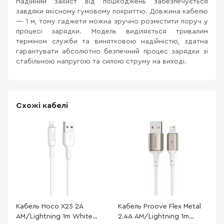
Надійний захист від пошкоджень забезпечується
завдяки якісному гумовому покриттю. Довжина кабелю
— 1 м, тому гаджети можна зручно розмістити поруч у
процесі зарядки. Модель виділяється тривалим
терміном служби та винятковою надійністю, здатна
гарантувати абсолютно безпечний процес зарядки зі
стабільною напругою та силою струму на виході.
Схожі кабелі
Кабель Hoco X25 2A
Кабель Proove Flex Metal
К
AM/Lightning 1m White
2.4A AM/Lightning 1m
S