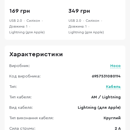
(6957531080114)
White (CCFM20001102)
L
(
169 грн
349 грн
USB 2.0
Силікон
USB 2.0
Силікон
U
Довжина: 1
Довжина: 1
Д
Lightning (для Apple)
Lightning (для Apple)
L
Характеристики
Виробник:
Hoco
Код виробника:
6957531080114
Тип:
Кабель
Тип кабеля:
AM / Lightning
Вид кабеля:
Lightning (для Apple)
Тип виконання кабеля:
Круглий
Сила струму:
2 A