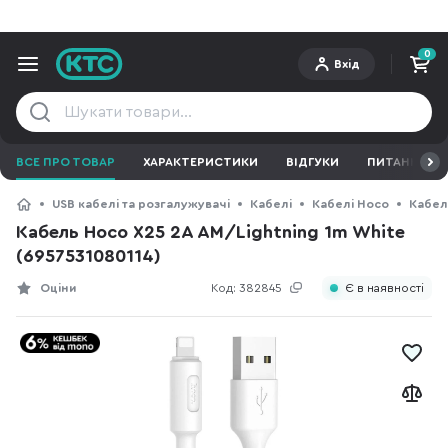
0
Вхід
ВСЕ ПРО ТОВАР
ХАРАКТЕРИСТИКИ
ВІДГУКИ
ПИТАННЯ ТА 
USB кабелі та розгалужувачі
Кабелі
Кабелі Hoco
Кабель
Кабель Hoco X25 2A AM/Lightning 1m White
(6957531080114)
Оціни
Код:
382845
Є в наявності