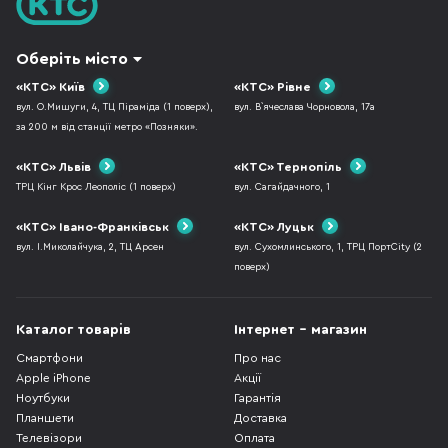
Оберіть місто
«КТС» Київ
«КТС» Рівне
вул. О.Мишуги, 4, ТЦ Піраміда (1 поверх),
вул. В`ячеслава Чорновола, 17а
за 200 м від станції метро «Позняки».
«КТС» Львів
«КТС» Тернопіль
ТРЦ Кінг Крос Леополіс (1 поверх)
вул. Сагайдачного, 1
«КТС» Івано-Франківськ
«КТС» Луцьк
вул. І.Миколайчука, 2, ТЦ Арсен
вул. Сухомлинського, 1, ТРЦ ПортCity (2
поверх)
Каталог товарів
Інтернет - магазин
Смартфони
Про нас
Apple iPhone
Акції
Ноутбуки
Гарантія
Планшети
Доставка
Телевізори
Оплата