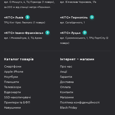
вул. О.Мишуги, 4, ТЦ Піраміда (1 поверх),
вул. В`ячеслава Чорновола, 17а
за 200 м від станції метро «Позняки».
«КТС» Львів
«КТС» Тернопіль
ТРЦ Кінг Крос Леополіс (1 поверх)
вул. Сагайдачного, 1
«КТС» Івано-Франківськ
«КТС» Луцьк
вул. І.Миколайчука, 2, ТЦ Арсен
вул. Сухомлинського, 1, ТРЦ ПортCity (2
поверх)
Каталог товарів
Інтернет - магазин
Смартфони
Про нас
Apple iPhone
Акції
Ноутбуки
Гарантія
Планшети
Доставка
Телевізори
Оплата
Відеокарти
Контакти
SSD-накопичувачі
Магазини
Принтери та БФП
Політика конфіденційності
Навушники
Black Friday