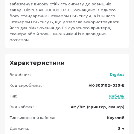
забезпечує високу стійкість сигналу до зовнішніх
завад. Digitus AK-300102-030-E оснащено із одного
боку стандартним штекером USB типу А, а із іншого
штекером USB типу В, що дозволяє використовувати
його для підключення до ПК сучасного принтера,
сканера або й зовнішньої кишені із відповідним
роз'ємом.
Характеристики
Виробник:
Digitus
Код виробника:
AK-300102-030-E
Тип:
Кабель
Вид кабеля:
AM/BM (принтер, сканер)
Тип виконання кабеля:
Круглий
Довжина:
3 м