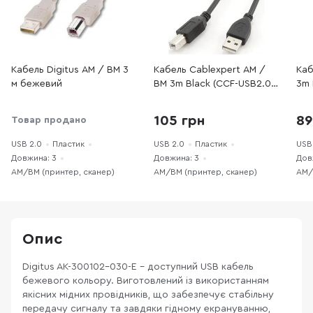
Кабель Digitus AM / BM 3
Кабель Cablexpert AM /
Каб
м бежевий
BM 3m Black (CCF-USB2.0-
3m 
AMBM-10)
105 грн
89
Товар продано
USB 2.0
Пластик
USB 2.0
Пластик
USB
Довжина: 3
Довжина: 3
Дов
AM/BM (принтер, сканер)
AM/BM (принтер, сканер)
AM/
Опис
Digitus AK-300102-030-E - доступний USB кабель
бежевого кольору. Виготовлений із використанням
якісних мідних провідників, що забезпечує стабільну
передачу сигналу та завдяки гідному екрануванню,