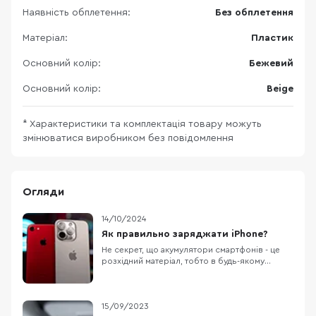
Наявність обплетення:
Без обплетення
Матеріал:
Пластик
Основний колір:
Бежевий
Основний колір:
Beige
* Характеристики та комплектація товару можуть
змінюватися виробником без повідомлення
Огляди
14/10/2024
Як правильно заряджати iPhone?
Не секрет, що акумулятори смартфонів - це
розхідний матеріал, тобто в будь-якому
випадку, з часом вам доведеться його
замінити. Власники техніки Apple як ніхто
переживають за стан акумулятора, адже його
здоров'я можна відстежувати
15/09/2023