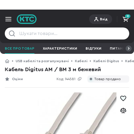
0
Вхід
ВСЕ ПРО ТОВАР
ХАРАКТЕРИСТИКИ
ВІДГУКИ
ПИТАННЯ ТА 
USB кабелі та розгалужувачі
Кабелі
Кабелі Digitus
Кабе
Кабель Digitus AM / BM 3 м бежевий
Оціни
Код:
144581
Товар продано