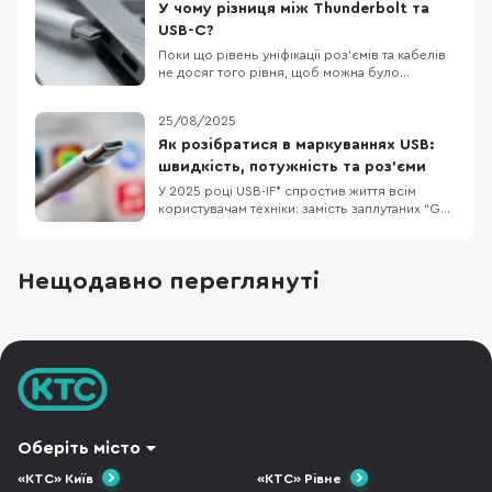
безпосередньо у налаштуваннях без
У чому різниця між Thunderbolt та
встановлення сторонніх застосунків
USB-C?
Поки що рівень уніфікації роз’ємів та кабелів
не досяг того рівня, щоб можна було
використовувати один кабель для всього, але
ринок потрохи до цього йде. Остання
25/08/2025
презентація Apple зайвий раз це доводить. В
цьому матеріалі ми поговоримо про
Як розібратися в маркуваннях USB:
Thunderbolt та USB-C. Хоча вони виглядають
швидкість, потужність та роз’єми
однаково все ж іс
У 2025 році USB-IF* спростив життя всім
користувачам техніки: замість заплутаних “Gen
2×2” тепер прямо пишуть швидкість і
потужність на портах та кабелях. Наприклад:
“USB 20Gbps”, “USB 40Gbps”, “100W”, “240W”.
Нещодавно переглянуті
Це особливо корисно для ноутбуків, де
портів USB-C кілька і всі “на вигляд однакові”.
US
Оберіть місто
«КТС» Київ
«КТС» Рівне