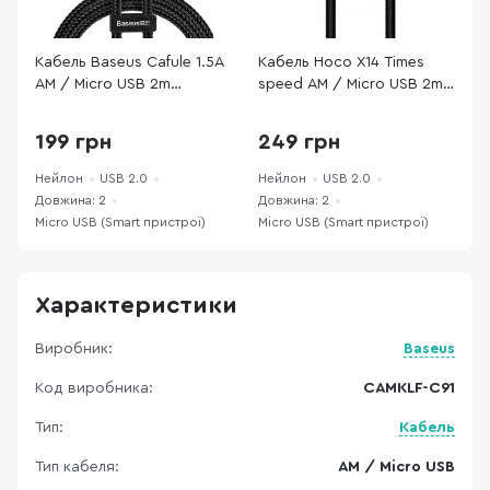
Кабель Baseus Cafule 1.5A
Кабель Hoco X14 Times
К
AM / Micro USB 2m
speed AM / Micro USB 2m
M
Red/Black (CAMKLF-C91)
Black (X14 Micro 2m Black)
1
199 грн
249 грн
Нейлон
USB 2.0
Нейлон
USB 2.0
Н
Довжина: 2
Довжина: 2
Д
Micro USB (Smart пристрої)
Micro USB (Smart пристрої)
M
Характеристики
Виробник:
Baseus
Код виробника:
CAMKLF-C91
Тип:
Кабель
Тип кабеля:
AM / Micro USB