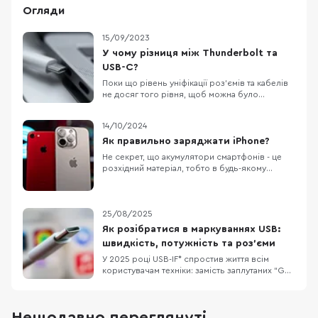
Огляди
15/09/2023
У чому різниця між Thunderbolt та
USB-C?
Поки що рівень уніфікації роз’ємів та кабелів
не досяг того рівня, щоб можна було
використовувати один кабель для всього, але
ринок потрохи до цього йде. Остання
14/10/2024
презентація Apple зайвий раз це доводить. В
цьому матеріалі ми поговоримо про
Як правильно заряджати iPhone?
Thunderbolt та USB-C. Хоча вони виглядають
Не секрет, що акумулятори смартфонів - це
однаково все ж іс
розхідний матеріал, тобто в будь-якому
випадку, з часом вам доведеться його
замінити. Власники техніки Apple як ніхто
переживають за стан акумулятора, адже його
здоров'я можна відстежувати
25/08/2025
безпосередньо у налаштуваннях без
Як розібратися в маркуваннях USB:
встановлення сторонніх застосунків
швидкість, потужність та роз’єми
У 2025 році USB-IF* спростив життя всім
користувачам техніки: замість заплутаних “Gen
2×2” тепер прямо пишуть швидкість і
потужність на портах та кабелях. Наприклад:
“USB 20Gbps”, “USB 40Gbps”, “100W”, “240W”.
Нещодавно переглянуті
Це особливо корисно для ноутбуків, де