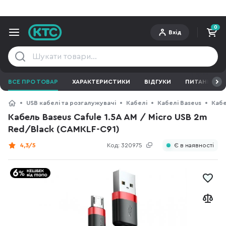
0
Вхід
ВСЕ ПРО ТОВАР
ХАРАКТЕРИСТИКИ
ВІДГУКИ
ПИТАННЯ ТА 
USB кабелі та розгалужувачі
Кабелі
Кабелі Baseus
Кабе
Кабель Baseus Cafule 1.5A AM / Micro USB 2m
Red/Black (CAMKLF-C91)
4,3/5
Код:
320975
Є в наявності