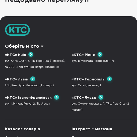
портів USB-C кілька і всі “на вигляд однакові”.
US
Оберіть місто
«КТС» Київ
«КТС» Рівне
вул. О.Мишуги, 4, ТЦ Піраміда (1 поверх),
вул. В`ячеслава Чорновола, 17а
за 200 м від станції метро «Позняки».
«КТС» Львів
«КТС» Тернопіль
ТРЦ Кінг Крос Леополіс (1 поверх)
вул. Сагайдачного, 1
«КТС» Івано-Франківськ
«КТС» Луцьк
вул. І.Миколайчука, 2, ТЦ Арсен
вул. Сухомлинського, 1, ТРЦ ПортCity (2
поверх)
Каталог товарів
Інтернет - магазин