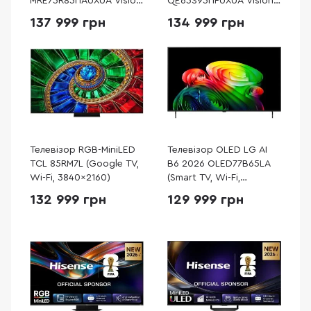
MRE75R85HAUXUA Vision
QE65S95HFUXUA Vision
AI 2026 (Smart TV, Wi-Fi,
AI 2026 (Smart TV, Wi-Fi,
137 999 грн
134 999 грн
3840x2160)
3840x2160)
Телевізор RGB-MiniLED
Телевізор OLED LG AI
TCL 85RM7L (Google TV,
B6 2026 OLED77B65LA
Wi-Fi, 3840x2160)
(Smart TV, Wi-Fi,
3840x2160)
132 999 грн
129 999 грн