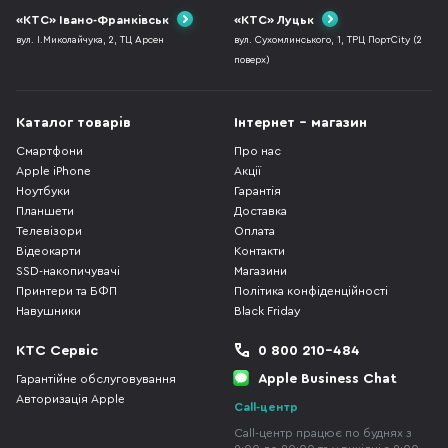
«КТС» Івано-Франківськ
«КТС» Луцьк
вул. І.Миколайчука, 2, ТЦ Арсен
вул. Сухомлинського, 1, ТРЦ ПортCity (2
поверх)
Каталог товарів
Інтернет - магазин
Смартфони
Про нас
Apple iPhone
Акції
Ноутбуки
Гарантія
Планшети
Доставка
Телевізори
Оплата
Відеокарти
Контакти
SSD-накопичувачі
Магазини
Принтери та БФП
Політика конфіденційності
Навушники
Black Friday
КТС Сервіс
0 800 210-484
Apple Business Chat
Гарантійне обслуговування
Авторизація Apple
Call-центр
Call-центр працює по буднях з