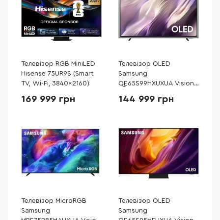
Телевізор RGB MiniLED
Телевізор OLED
Hisense 75UR9S (Smart
Samsung
TV, Wi-Fi, 3840x2160)
QE65S99HXUXUA Vision
AI 2026 (Smart TV, Wi-Fi,
169 999 грн
144 999 грн
3840x2160)
Телевізор MicroRGB
Телевізор OLED
Samsung
Samsung