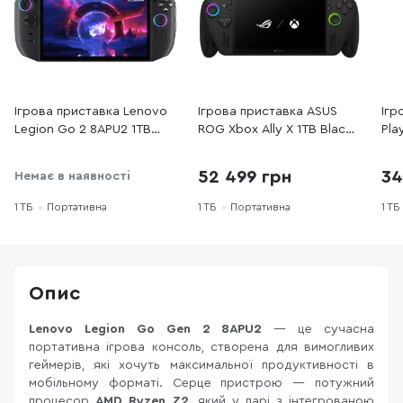
Ігрова приставка Lenovo
Ігрова приставка ASUS
Ігр
Legion Go 2 8APU2 1TB
ROG Xbox Ally X 1TB Black
Pla
Black (83N10012RA)
(90NV00H2-M00400)
52 499 грн
34
Немає в наявності
1 ТБ
Портативна
1 ТБ
Портативна
1 ТБ
Опис
Lenovo Legion Go Gen 2 8APU2
— це сучасна
портативна ігрова консоль, створена для вимогливих
геймерів, які хочуть максимальної продуктивності в
мобільному форматі. Серце пристрою — потужний
процесор
AMD Ryzen Z2
, який у парі з інтегрованою