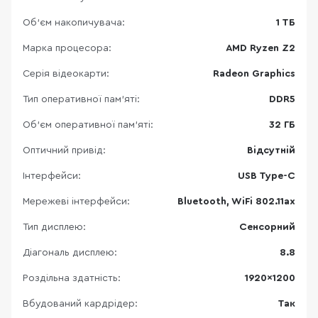
Об'єм накопичувача:
1 ТБ
Марка процесора:
AMD Ryzen Z2
Серія відеокарти:
Radeon Graphics
Тип оперативної пам’яті:
DDR5
Об’єм оперативної пам’яті:
32 ГБ
Оптичний привід:
Відсутній
Інтерфейси:
USB Type-C
Мережеві інтерфейси:
Bluetooth, WiFi 802.11ax
Тип дисплею:
Сенсорний
Діагональ дисплею:
8.8
Роздільна здатність:
1920×1200
Вбудований кардрідер:
Так