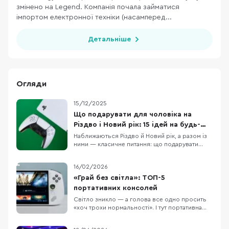
змінено на Legend. Компанія почала займатися
імпортом електронної техніки (насамперед...
Детальніше
Огляди
15/12/2025
Що подарувати для чоловіка на
Різдво і Новий рік: 15 ідей на будь-
який бюджет
Наближаються Різдво й Новий рік, а разом із
ними — класичне питання: що подарувати
чоловіку, щоб це було і “вау”, і справді
корисно. У цій підбірці ми зібрали 15 техно-
16/02/2026
ідей під різні сценарії життя: для геймера,
офісного працівника, спортсмена, меломана
«Грай без світла»: ТОП-5
та любителя подорожей. Тут немає
портативних консолей
випадкових по
Світло зникло — а голова все одно просить
«хоч трохи нормальності». І тут портативна
консоль раптом перетворюється з іграшки
“для дороги” на дуже практичну річ: сів