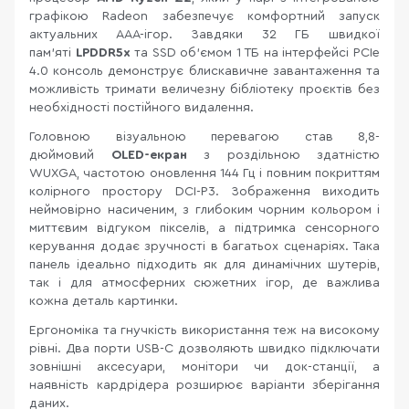
графікою Radeon забезпечує комфортний запуск
актуальних ААА-ігор. Завдяки 32 ГБ швидкої
пам’яті
LPDDR5x
та SSD об’ємом 1 ТБ на інтерфейсі PCIe
4.0 консоль демонструє блискавичне завантаження та
можливість тримати величезну бібліотеку проєктів без
необхідності постійного видалення.
Головною візуальною перевагою став 8,8-
дюймовий
OLED-екран
з роздільною здатністю
WUXGA, частотою оновлення 144 Гц і повним покриттям
колірного простору DCI-P3. Зображення виходить
неймовірно насиченим, з глибоким чорним кольором і
миттєвим відгуком пікселів, а підтримка сенсорного
керування додає зручності в багатьох сценаріях. Така
панель ідеально підходить як для динамічних шутерів,
так і для атмосферних сюжетних ігор, де важлива
кожна деталь картинки.
Ергономіка та гнучкість використання теж на високому
рівні. Два порти USB-C дозволяють швидко підключати
зовнішні аксесуари, монітори чи док-станції, а
наявність кардрідера розширює варіанти зберігання
даних.