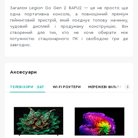
Загалом Legion Go Gen 2 8APU2 — це не просто ще
одна портативна консоль, а повноцінний преміум
геймінговий пристрій, який поєднує топову начинку,
чудовий дисплей і продуману конструкцію. Він
створений для тих, хто не хоче обирати між
потужністю стаціонарного ПК і свободою гри де
завгодно.
Аксесуари
ТЕЛЕВІЗОРИ
267
WI-FI РОУТЕРИ
МЕРЕЖЕВІ ФІЛЬТРИ ТА П