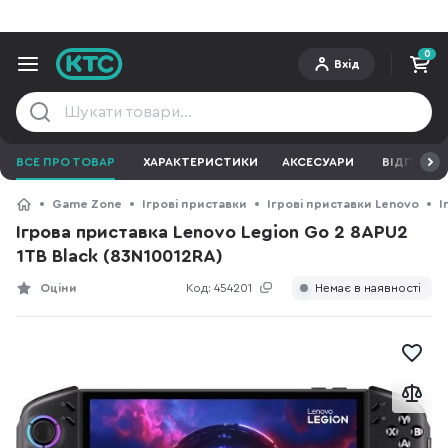
0
Вхід
ВСЕ ПРО ТОВАР
ХАРАКТЕРИСТИКИ
АКСЕСУАРИ
ВІДГУКИ
Game Zone
Ігрові приставки
Ігрові приставки Lenovo
І
Ігрова приставка Lenovo Legion Go 2 8APU2
1TB Black (83N10012RA)
Оціни
Код:
454201
Немає в наявності