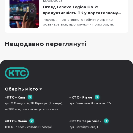
12/06/2026
зручніше, увімкнув — і маєш свій маленький
острів стабільності. Коли світла немає,
Огляд Lenovo Legion Go 2:
дрібниці раптом стають великими: зручний
продуктивність ПК у портативному
хват, яскр
форматі
Індустрія портативного геймінгу стрімко
розвивається, пропонуючи пристрої, які
поєднують продуктивність сучасних ПК із
мобільністю. Сьогодні геймери очікують
можливості запускати вимогливі AAA-ігри не
Нещодавно переглянуті
лише вдома, а й у дорозі, без серйозних
компромісів у якості графіки та комфорті
використання. Одн
Оберіть місто
«КТС» Київ
«КТС» Рівне
вул. О.Мишуги, 4, ТЦ Піраміда (1 поверх),
вул. В`ячеслава Чорновола, 17а
за 200 м від станції метро «Позняки».
«КТС» Львів
«КТС» Тернопіль
ТРЦ Кінг Крос Леополіс (1 поверх)
вул. Сагайдачного, 1