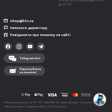
9:00 до 20:00 та у вихідні з 9:00
до 20:00
ishop@ktc.ua
Написати директору
Повідомити про помилку на сайті
Telegram-бот
Підписуйтесь
на знижки!
© Мережа магазинів під ТМ "КТС" 2002-2026. Всі права захищені. Оголошена вартість
товарів та умови їх придбання дійсні на поточну дату.