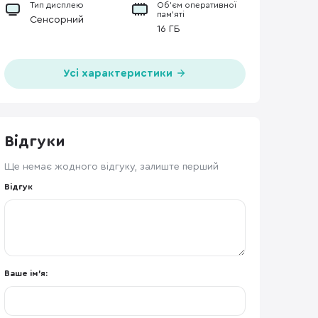
Тип дисплею
Об’єм оперативної
пам’яті
Сенсорний
16 ГБ
Усі характеристики
Відгуки
Ще немає жодного відгуку, залиште перший
Відгук
Ваше ім'я: