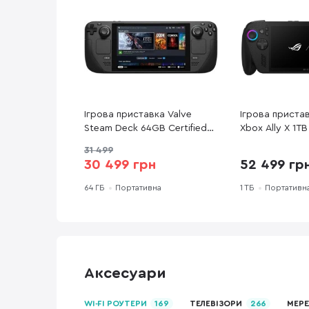
Ігрова приставка Valve
Ігрова приста
Steam Deck 64GB Certified
Xbox Ally X 1TB
Refurbished (1010_64CR)
(90NV00H2-M0
31 499
30 499 грн
52 499 гр
64 ГБ
Портативна
1 ТБ
Портативн
Аксесуари
WI-FI РОУТЕРИ
169
ТЕЛЕВІЗОРИ
266
МЕРЕ