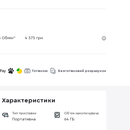
й Обмін"
4 575 грн
Готівкою
Безготівковий розрахунок
Характеристики
Тип приставки
Об'єм накопичувача
Портативна
64 ГБ