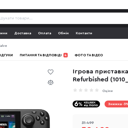
зини
Доставка
Оплата
Обмін
Контакти
alve
ІДГУКИ
ПИТАННЯ ТА ВІДПОВІДІ
4
ФОТО ТА ВІДЕО
Ігрова приставка
Refurbished (1010
Оціни
Знижка -3
31 499