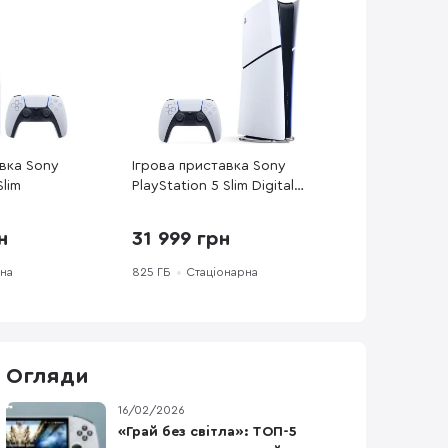
авка Sony
Ігрова приставка Sony
Slim
PlayStation 5 Slim Digital
Edition 825GB (1000049750)
н
31 999 грн
рна
825 ГБ
Стаціонарна
Огляди
16/02/2026
«Грай без світла»: ТОП-5