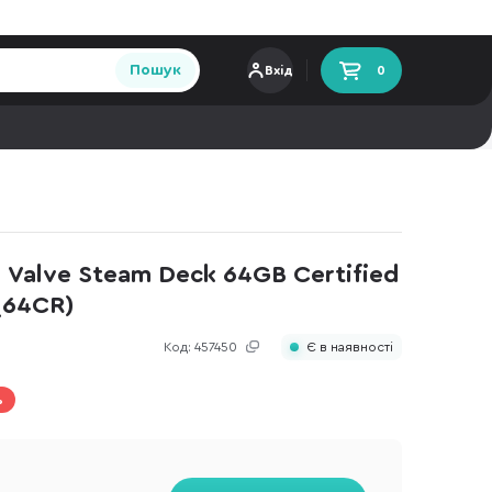
Пошук
Вхід
0
 Valve Steam Deck 64GB Certified
_64CR)
Код:
457450
Є в наявності
%