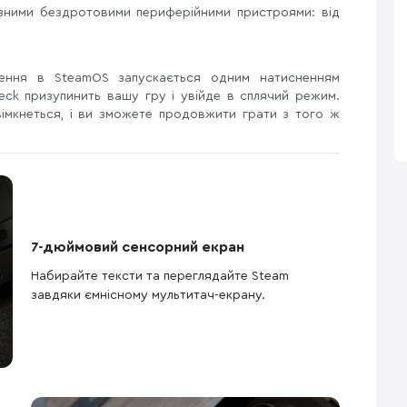
різними бездротовими периферійними пристроями: від
лення в SteamOS запускається одним натисненням
Deck призупинить вашу гру і увійде в сплячий режим.
вімкнеться, і ви зможете продовжити грати з того ж
7-дюймовий сенсорний екран
Набирайте тексти та переглядайте Steam
завдяки ємнісному мультитач-екрану.