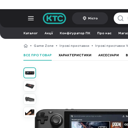
Місто
Каталог
Акції
Конфігуратор ПК
Про нас
Мага
Game Zone
Ігрові приставки
Ігрові приставки V
ВСЕ ПРО ТОВАР
ХАРАКТЕРИСТИКИ
АКСЕСУАРИ
В