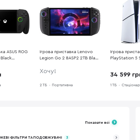
вка ASUS ROG
Ігрова приставка Lenovo
Ігрова прист
 Black
Legion Go 2 8ASP2 2TB Black
PlayStation 5 
0400)
(83N00021RA)
Хочу!
н
34 599 гр
а
2 ТБ
Портативна
1 ТБ
Стаціона
Показати всі
ЖЕВІ ФІЛЬТРИ ТА ПОДОВЖУВАЧІ
3