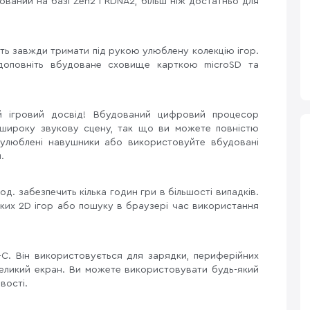
ваний на базі Zen2 і RDNA2, більш ніж достатньо для
ь завжди тримати під рукою улюблену колекцію ігор.
доповніть вбудоване сховище карткою microSD та
й ігровий досвід! Вбудований цифровий процесор
а широку звукову сцену, так що ви можете повністю
ь улюблені навушники або використовуйте вбудовані
.
. забезпечить кілька годин гри в більшості випадків.
иких 2D ігор або пошуку в браузері час використання
-C. Він використовується для зарядки, периферійних
великий екран. Ви можете використовувати будь-який
вості.