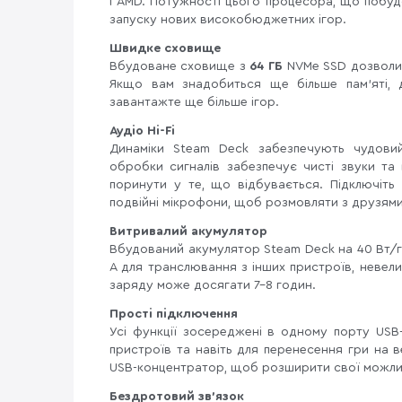
і AMD. Потужності цього процесора, що побудо
запуску нових високобюджетних ігор.
Швидке сховище
Вбудоване сховище з
64 ГБ
NVMe SSD дозволит
Якщо вам знадобиться ще більше пам'яті, 
завантажте ще більше ігор.
Аудіо Hi-Fi
Динаміки Steam Deck забезпечують чудови
обробки сигналів забезпечує чисті звуки т
поринути у те, що відбувається. Підключіт
подвійні мікрофони, щоб розмовляти з друзями
Витривалий акумулятор
Вбудований акумулятор Steam Deck на 40 Вт/год
А для транслювання з інших пристроїв, невел
заряду може досягати 7-8 годин.
Прості підключення
Усі функції зосереджені в одному порту USB
пристроїв та навіть для перенесення гри на 
USB-концентратор, щоб розширити свої можли
Бездротовий зв'язок