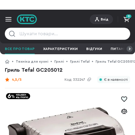
0
Вхід
ВСЕ ПРО ТОВАР
ХАРАКТЕРИСТИКИ
ВІДГУКИ
ПИТАННЯ ТА 
Техніка для кухні
Грилі
Грилі Tefal
Гриль Tefal GC20501
Гриль Tefal GC205012
4,5/5
Код:
332247
Є в наявності