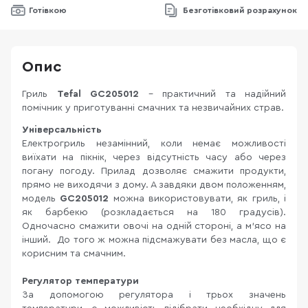
Готівкою
Безготівковий розрахунок
Опис
Гриль
Tefal GC205012
- практичний та надійний
помічник у приготуванні смачних та незвичайних страв.
Універсальність
Електрогриль незамінний, коли немає можливості
виїхати на пікнік, через відсутність часу або через
погану погоду. Прилад дозволяє смажити продукти,
прямо не виходячи з дому. А завдяки двом положенням,
модель
GC205012
можна використовувати, як гриль, і
як барбекю (розкладається на 180 градусів).
Одночасно смажити овочі на одній стороні, а м'ясо на
інший. До того ж можна підсмажувати без масла, що є
корисним та смачним.
Регулятор температури
За допомогою регулятора і трьох значень