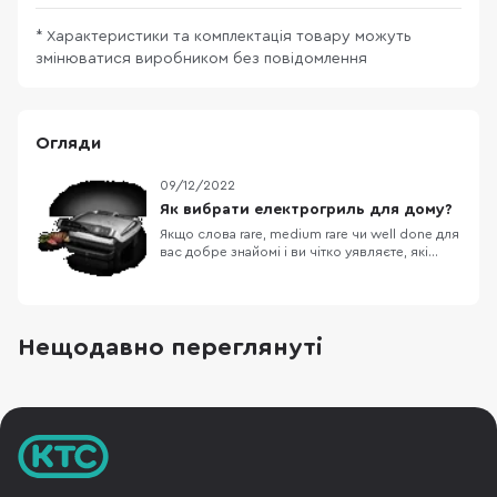
* Характеристики та комплектація товару можуть
змінюватися виробником без повідомлення
Огляди
09/12/2022
Як вибрати електрогриль для дому?
Якщо слова rare, medium rare чи well done для
вас добре знайомі і ви чітко уявляєте, які
вони на смак, то цей матеріал для вас. Якщо ж
ви просто шукаєте, який гриль взяти, щоб
сендвіч був хрустким, то ви теж знайдете для
себе корисні поради. Тут ми розповімо про
те, на що варто звернути увагу при ви
Нещодавно переглянуті