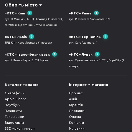
Оберіть місто
«КТС» Київ
«КТС» Рівне
вул. О.Мишуги, 4, ТЦ Піраміда (1 поверх),
вул. В`ячеслава Чорновола, 17а
за 200 м від станції метро «Позняки».
«КТС» Львів
«КТС» Тернопіль
ТРЦ Кінг Крос Леополіс (1 поверх)
вул. Сагайдачного, 1
«КТС» Івано-Франківськ
«КТС» Луцьк
вул. І.Миколайчука, 2, ТЦ Арсен
вул. Сухомлинського, 1, ТРЦ ПортCity (2
поверх)
Каталог товарів
Інтернет - магазин
Смартфони
Про нас
Apple iPhone
Акції
Ноутбуки
Гарантія
Планшети
Доставка
Телевізори
Оплата
Відеокарти
Контакти
SSD-накопичувачі
Магазини