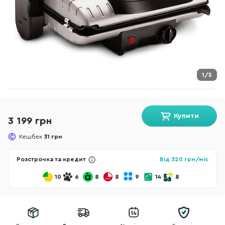
1/5
Купити
3 199 грн
Кешбек
31 грн
Розстрочка та кредит
Від
320
грн/міс
10
6
8
8
9
14
8