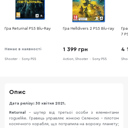
Гра Returnal PS5 Blu-Ray
Гра Helldivers 2 PS5 Blu-ray
Гра
7 P
1 399 грн
4 
Немає в наявності
Shooter
Sony PS5
Action, Shooter
Sony PS5
Sho
Опис
Дата релізу: 30 квітня 2021.
Returnal
- шутер від третьої особи з елементами
roguelike. Гравець управляє жінкою Селеною - пілотом
космічного корабля, що потрапила на ворожу планету;