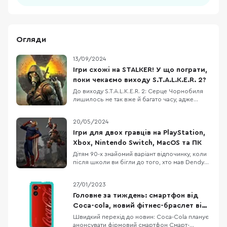
Огляди
13/09/2024
Ігри схожі на STALKER! У що пограти,
поки чекаємо виходу S.T.A.L.K.E.R. 2?
До виходу S.T.A.L.K.E.R. 2: Серце Чорнобиля
лишилось не так вже й багато часу, адже
наразі офіційна дата презентації - 20
листопада 2024 року. Це дійсно свято для
20/05/2024
фанатів Зони, батонів та енергетиків!
Нагадаємо, що виходу нової частини STALKER
Ігри для двох гравців на PlayStation,
чекали протягом довгих 12 років, бо перша
Xbox, Nintendo Switch, MacOS та ПК
дата релізу бу
Дітям 90-х знайомий варіант відпочинку, коли
після школи ви бігли до того, хто мав Dendy
або Sega та просиджували аж допоки не
поверталися батьки та сварили вас за
27/01/2023
“посаджений кінескоп”. До речі, легендарна
“Денді” - це корейський клон японської
Головне за тиждень: смартфон від
консолі Frimecom, відомої у світі як Nintendo
Coca-cola, новий фітнес-браслет від
(NES).
Redmi
Швидкий перехід до новин: Coca-Cola планує
анонсувати фірмовий смартфон Смарт-