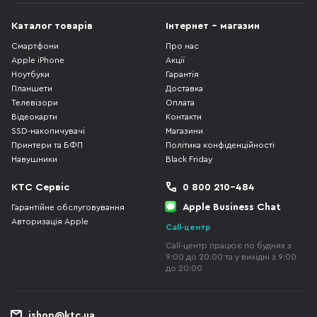
Каталог товарів
Інтернет - магазин
Смартфони
Про нас
Apple iPhone
Акції
Ноутбуки
Гарантія
Планшети
Доставка
Телевізори
Оплата
Відеокарти
Контакти
SSD-накопичувачі
Магазини
Принтери та БФП
Політика конфіденційності
Навушники
Black Friday
КТС Сервіс
0 800 210-484
Apple Business Chat
Гарантійне обслуговування
Авторизація Apple
Call-центр
Call-центр працює по буднях з
9:00 до 20:00 та у вихідні з 9:00
до 20:00
ishop@ktc.ua