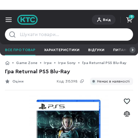
0
Вхід
ВСЕ ПРО ТОВАР
ХАРАКТЕРИСТИКИ
ВІДГУКИ
ПИТАННЯ ТА 
Game Zone
Ігри
Ігри Sony
Гра Returnal PS5 Blu-Ray
Гра Returnal PS5 Blu-Ray
Оціни
Код:
315398
Немає в наявності