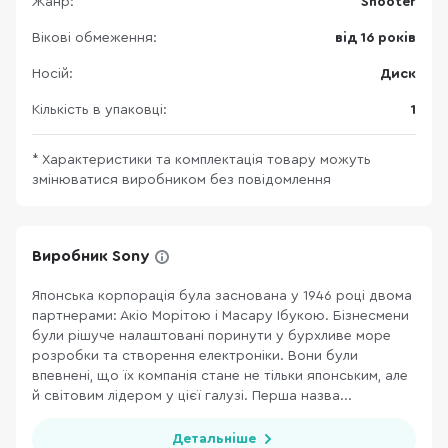
Жанр:
Shooter
Вікові обмеження:
від 16 років
Носій:
Диск
Кількість в упаковці:
1
* Характеристики та комплектація товару можуть
змінюватися виробником без повідомлення
Виробник Sony
Японська корпорація була заснована у 1946 році двома
партнерами: Акіо Морітою і Масару Ібукою. Бізнесмени
були рішуче налаштовані поринути у бурхливе море
розробки та створення електроніки. Вони були
впевнені, що їх компанія стане не тільки японським, але
й світовим лідером у цієї галузі. Перша назва...
Детальніше