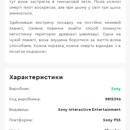
тут вона застрягла в тимчасовій петлі. Після кожної
смерті пілот воскресає, але при цьому у світі гри щось
змінюється.
Здійснивши екстрену посадку на постійно мінливій
планеті, Селена повинна знайти спосіб покинути
негостинну територію древньої цивілізації. Одна на
чужій планеті, вона змушена боротися за життя всіма
способами. Кожна поразка, кожна смерть відкидає її в
початок подорожі.
Характеристики
Виробник:
Sony
Код виробника:
9815396
Видавець:
Sony Interactive Entertainment
Платформа:
Sony PS5