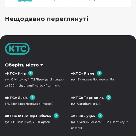
браслет Redmi Band 2 буде представлений в
Європі OnePlus 11R 5G презентують разом з
OnePlus 11 та OnePlus Buds Pro 2 Екшн від
Нещодавно переглянуті
Square Enix отримав низькі оцінки на
агрегаторах MacBook Pro 14 з чіпом M2
отримав повіль
Оберіть місто
«КТС» Київ
«КТС» Рівне
вул. О.Мишуги, 4, ТЦ Піраміда (1 поверх),
вул. В`ячеслава Чорновола, 17а
за 200 м від станції метро «Позняки».
«КТС» Львів
«КТС» Тернопіль
ТРЦ Кінг Крос Леополіс (1 поверх)
вул. Сагайдачного, 1
«КТС» Івано-Франківськ
«КТС» Луцьк
вул. І.Миколайчука, 2, ТЦ Арсен
вул. Сухомлинського, 1, ТРЦ ПортCity (2
поверх)