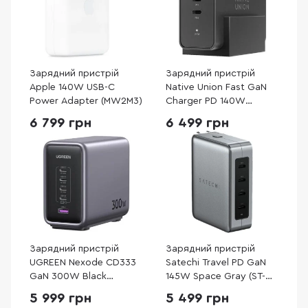
Зарядний пристрій
Зарядний пристрій
Apple 140W USB-C
Native Union Fast GaN
Power Adapter (MW2M3)
Charger PD 140W
Desktop Black (FAST-
6 799 грн
6 499 грн
PD140-BLK-EU)
Зарядний пристрій
Зарядний пристрій
UGREEN Nexode CD333
Satechi Travel PD GaN
GaN 300W Black
145W Space Gray (ST-
(90903B)
W145GTM)
5 999 грн
5 499 грн