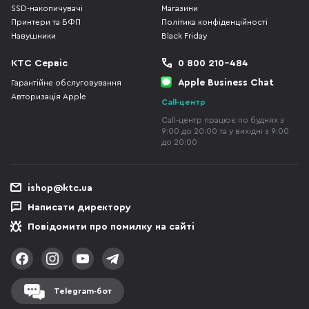
SSD-накопичувачі
Магазини
Принтери та БФП
Політика конфіденційності
Навушники
Black Friday
КТС Сервіс
0 800 210-484
Apple Business Chat
Гарантійне обслуговування
Авторизація Apple
Call-центр
Call-центр працює по буднях з
9:00 до 20:00 та у вихідні з 9:00
до 20:00
ishop@ktc.ua
Написати директору
Повідомити про помилку на сайті
Telegram-бот