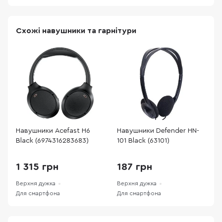
Схожі навушники та гарнітури
Навушники Acefast H6
Навушники Defender HN-
Н
Black (6974316283683)
101 Black (63101)
M
3
1 315 грн
187 грн
Верхня дужка
Верхня дужка
В
Для смартфона
Для смартфона
Д