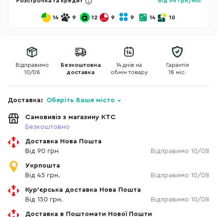
Розстрочка та кредит
Від
94
грн/міс
14
9
12
9
9
14
10
Відправимо
Безкоштовна
14 днів на
Гарантія
10/08
доставка
обмін товару
18 міс.
Доставка:
Оберіть Ваше місто
Самовивіз з магазину КТС
Безкоштовно
Доставка Нова Пошта
Від 90 грн
Відправимо 10/08
Укрпошта
Від 45 грн.
Відправимо 10/08
Кур'єрська доставка Нова Пошта
Від 150 грн.
Відправимо 10/08
Доставка в Поштомати Нової Пошти