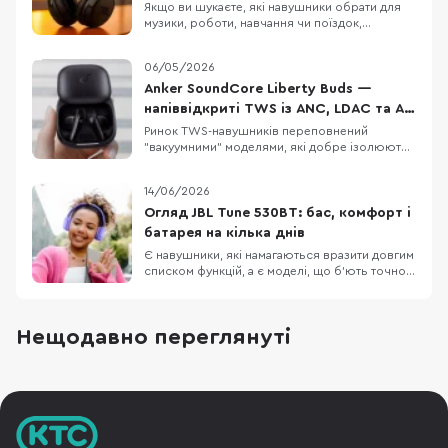
770NC
Якщо ви шукаєте, які навушники обрати для
музики, роботи, навчання чи поїздок,
Panasonic RB-M600B, Final Audio UX1000 і JBL
Tune 770NC можуть опинитися в одному
06/05/2026
списку порівняння. Це бездротові навушники
з наголів’ям, орієнтовані на щоденне
Anker SoundCore Liberty Buds —
використання, музику, дзвінки, транспорт і
напіввідкриті TWS із ANC, LDAC та AI-
роботу в шумному
перекладом
Ринок TWS-навушників переповнений
"вакуумними" моделями, які добре ізолюють
від шуму, але не всім підходять для тривалого
носіння. Anker SoundCore Liberty Buds
14/06/2026
пропонують інший підхід: напіввідкритий
дизайн без тиску у вухах, але з технологіями
Огляд JBL Tune 530BT: бас, комфорт і
рівня флагманів. Тут є адаптивне
батарея на кілька днів
шумозаглушення, LDAC,
Є навушники, які намагаються вразити довгим
списком функцій, а є моделі, що б’ють точно в
повсякденні потреби: легка конструкція,
зрозуміле керування, впізнаваний басовий
характер і батарея, про яку не доводиться
Нещодавно переглянуті
думати щодня. JBL Tune 530BT належать саме
до другої категорії. Це бездротові накладні