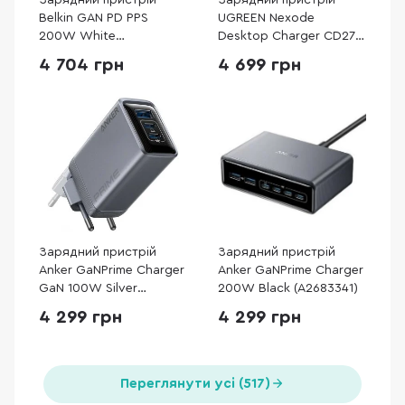
Зарядний пристрій
Зарядний пристрій
Belkin GAN PD PPS
UGREEN Nexode
200W White
Desktop Charger CD271
(WCH015VFWH)
GaN 200W 2m Gray
4 704 грн
4 699 грн
(40914)
Зарядний пристрій
Зарядний пристрій
Anker GaNPrime Charger
Anker GaNPrime Charger
GaN 100W Silver
200W Black (A2683341)
(A2688341)
4 299 грн
4 299 грн
Переглянути усі (517)