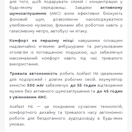
для того, щоб подарувати спокій і концентрацію у
будь-якому середовищі. Завдяки
активному
шумозаглушенню
(ANC) вони ефективно блокують
фоновий шум, дозволяючи насолоджуватися
улюбленою музикою, фільмами або роботою навіть у
галасливому метро, автобусі чи літаку.
Комфорт на першому місці
: навушники оснащені
надзвичайно м’якими амбушурами та регульованим
оголів’ям із потовщеною подушкою, що забезпечує
максимальний комфорт навіть під час тривалого
використання.
Тривала автономність
робить Acefast H6 ідеальними
для подорожей і довгих робочих сесій. Акумулятор
ємністю
500 мАг
забезпечує
до 55 годин
відтворення
музики без активного шумозаглушення та
до 45 годин
з увімкненим ANC
.
Acefast H6 — це поєднання сучасних технологій,
комфортного дизайну та тривалого часу автономної
роботи для бездоганного аудіодосвіду в будь-яких
умовах.