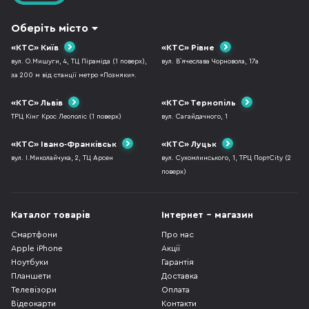
Оберіть місто
«КТС» Київ
«КТС» Рівне
вул. О.Мишуги, 4, ТЦ Піраміда (1 поверх),
вул. В`ячеслава Чорновола, 17а
за 200 м від станції метро «Позняки».
«КТС» Львів
«КТС» Тернопіль
ТРЦ Кінг Крос Леополіс (1 поверх)
вул. Сагайдачного, 1
«КТС» Івано-Франківськ
«КТС» Луцьк
вул. І.Миколайчука, 2, ТЦ Арсен
вул. Сухомлинського, 1, ТРЦ ПортCity (2
поверх)
Каталог товарів
Інтернет - магазин
Смартфони
Про нас
Apple iPhone
Акції
Ноутбуки
Гарантія
Планшети
Доставка
Телевізори
Оплата
Відеокарти
Контакти