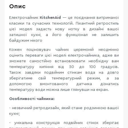
Опис
Електрочайник
KitchenAid
— це поєднання витриманої
класики та сучасних технологій. Пікантний ретростиль
цієї моделі задасть нову нотку в дизайні вашої
затишної кухні, а його функціонал не залишить
байдужим нікого
Кожен поціновувач чайних церемоній неодмінно
оцінить переваги цієї моделі електрочайника, адже ви
зможете самостійно встановлювати необхідну вам
температуру кипіння від 50 до 100 градусів.
Також завдяки подвійним стінкам вода на довго
зберігатиме свій температурний режим, а за
допомогою вмонтованого датчика дізнатись
температуру води можна лише глянувши на екран.
Особливості чайника:
- незвичний ретродизайн, який стане родзинкою вашої
кухні;
- унікальна конструкція подвійних стінок зберігає