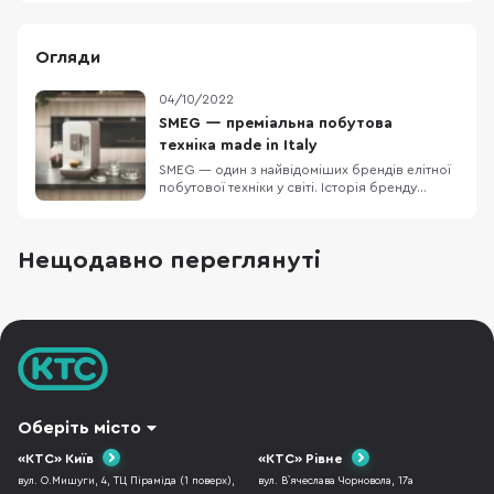
Огляди
04/10/2022
SMEG — преміальна побутова
техніка made in Italy
SMEG — один з найвідоміших брендів елітної
побутової техніки у світі. Історія бренду
почалася з 1948 року, коли Вітторіо
Бертацонні заснував металургійний завод
SMEG. Абревіатура SMEG - це Smalteria
Нещодавно переглянуті
Metallurgica Emiliana Guastalla (Металургійне
емалювання Емілія Гуасталла). Між іншим,
компанія і дос
Оберіть місто
«КТС» Київ
«КТС» Рівне
вул. О.Мишуги, 4, ТЦ Піраміда (1 поверх),
вул. В`ячеслава Чорновола, 17а