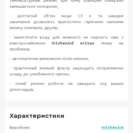
температурний режим, при чому зовнішня поверхня
залишається холодною;
- достатній об'єм води 1,5 л та швидке
закипання дозволить пригостити гарячими напоями
велику компанію друзів;
- закип'ятити воду для зеленого чи чорного чаю з
електрочайником
KitchenAid Artisan
тепер не
проблема;
- автоматичне вимкнення після кипіння;
- практичний знімний фільтр зашкодить потраплянню
осаду до улюбленого напою;
- тихий режим роботи не завадить сну ваших
домочадців.
Характеристики
Виробник:
KitchenAid