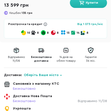
Купити
13 599 грн
Кешбек
135 грн
Розстрочка та кредит
Від
1 073
грн/міс
10
8
8
8
15
14
8
Відправимо
Безкоштовна
14 днів на
Гарантія
11/08
доставка
обмін товару
36 міс.
Доставка:
Оберіть Ваше місто
Самовивіз з магазину КТС
Безкоштовно
Доставка Нова Пошта
Безкоштовно
Відправимо 11/08
Укрпошта