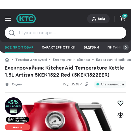
0
Вхід
ВСЕ ПРО ТОВАР
ХАРАКТЕРИСТИКИ
ВІДГУКИ
ПИТАННЯ ТА 
Техніка для кухні
Електричні чайники
Електричні чайник
Електрочайник KitchenAid Temperature Kettle
1.5L Artisan 5KEK1522 Red (5KEK1522EER)
Оціни
Код:
353871
Є в наявності
Акція