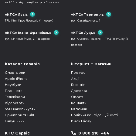
за 200 м від станції метро «Позняки».
«КТС» Львів
«КТС» Тернопіль
ТРЦ Кінг Крос Леополіс (1 поверх)
вул. Сагайдачного, 1
«КТС» Івано-Франківськ
«КТС» Луцьк
вул. І.Миколайчука, 2, ТЦ Арсен
вул. Сухомлинського, 1, ТРЦ ПортCity (2
поверх)
Каталог товарів
Інтернет - магазин
Смартфони
Про нас
Apple iPhone
Акції
Ноутбуки
Гарантія
Планшети
Доставка
Телевізори
Оплата
Відеокарти
Контакти
SSD-накопичувачі
Магазини
Принтери та БФП
Політика конфіденційності
Навушники
Black Friday
КТС Сервіс
0 800 210-484