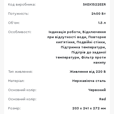
Код виробника:
5KEK1522EER
Потужність:
2400 Вт
Об'єм:
1.5 л
Особливості:
Індикація роботи, Відключення
при відсутності води, Повторне
кип'ятіння, Подвійні стінки,
Підтримка температури,
Підігрів до заданої
температури, Фільтр проти
накипу
Тип живлення:
Живлення від 220 В
Матеріал:
Нержавіюча сталь
Основний колір:
Червоний
Основний колір:
Red
Розмір:
203 х 241 х 272 мм