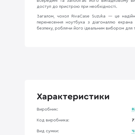
всередині та запобігає його випадковому 
доступ до пристрою при необхідності.
Загалом, чохол RivaCase Suzuka — це надійн
перенесення ноутбука з діагоналлю екрана 13
безпеку, роблячи його ідеальним вибором для 
Характеристики
Виробник:
R
Код виробника:
7
Вид сумки:
Ч