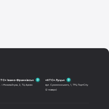
ТС» Івано-Франківськ
«КТС» Луцьк
л. І.Миколайчука, 2, ТЦ Арсен
вул. Сухомлинського, 1, ТРЦ ПортCity
(2 поверх)