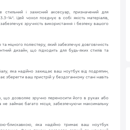
стильний і захисний аксесуар, призначений для
.3-14". Цей чохол поєднує в собі якість матеріалів,
 забезпечує зручність використання і безпеку вашого
 та міцного поліестеру, який забезпечує довговічність
гантний дизайн, що підходить для будь-яких стилів та
алу, яка надійно захищає ваш ноутбук від подряпин,
ає зберегти ваш пристрій у бездоганному стані навіть
ію, що дозволяє зручно переносити його в руках або
та не займає багато місця, забезпечуючи максимальну
кою-блискавкою, яка надійно тримає ваш ноутбук