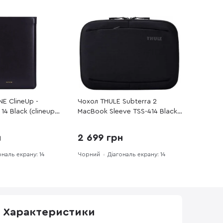
E ClineUp -
Чохол THULE Subterra 2
14 Black (clineup-
MacBook Sleeve TSS-414 Black
(3205031)
н
2 699 грн
ональ екрану: 14
Чорний
Діагональ екрану: 14
Характеристики