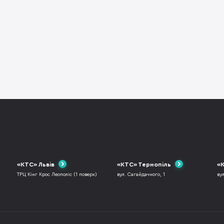
«КТС» Львів
«КТС» Тернопіль
«К
ТРЦ Кінг Крос Леополіс (1 поверх)
вул. Сагайдачного, 1
ву