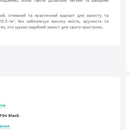
випаданню. Вона також дозволяє легкий та швидкий
ий, стильний та практичний варіант для захисту та
.3-14". Він забезпечує високу якість, зручність та
тих, хто шукає надійний захист для свого пристрою.
iva
704 Black
охол