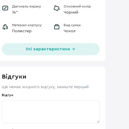
Діагональ екрану
Основний колір
14"
Чорний
Матеріал корпусу
Вид сумки
Поліестер
Чохол
Усі характеристики
Відгуки
Ще немає жодного відгуку, залиште перший
Відгук