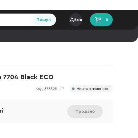
Пошук
Вхід
0
a 7704 Black ECO
Код:
373528
Немає в наявності
ті
Продано