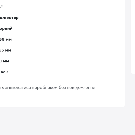
4"
оліестер
орний
58 мм
55 мм
0 мм
lack
уть змінюватися виробником без повідомлення