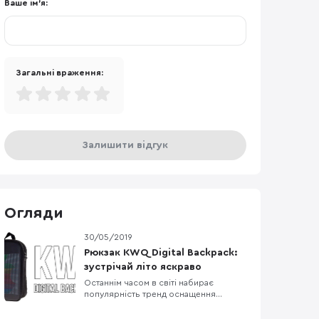
Ваше ім'я:
Загальні враження:
Залишити відгук
Огляди
30/05/2019
Рюкзак KWQ Digital Backpack:
зустрічай літо яскраво
Останнім часом в світі набирає
популярність тренд оснащення
різноманітних речей екранами. В
мережі з'явилися фотографії