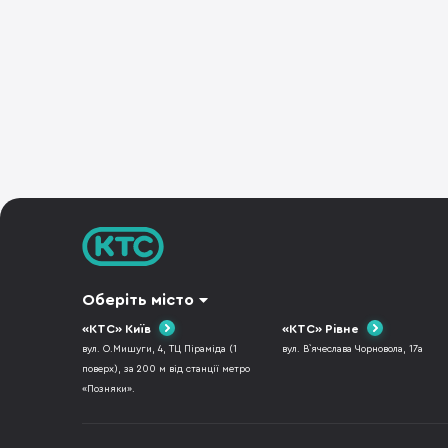
Оберіть місто
«КТС» Київ
«КТС» Рівне
вул. О.Мишуги, 4, ТЦ Піраміда (1
вул. В`ячеслава Чорновола, 17а
поверх), за 200 м від станції метро
«Позняки».