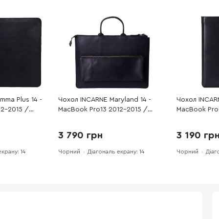
ma Plus 14 -
Чохол INCARNE Maryland 14 -
Чохол INCARN
12-2015 /
MacBook Pro13 2012-2015 /
MacBook Pro 
lack
Pro14 2021-2024 Black
black-pro-14)
3 790 грн
3 190 гр
екрану: 14
Чорний
Діагональ екрану: 14
Чорний
Діаг