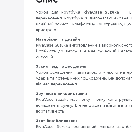
Опис
Чохол для ноутбука
RivaCase Suzuka
— це 
перенесення ноутбука з діагоналлю екрана 13
надійний захист і комфортну конструкцію, що
пристрою.
Матеріали та дизайн
RivaCase Suzuka виготовлений з високоякісного
і стійкість до зносу. Він має сучасний і еле
ситуацій.
Захист від пошкоджень
Чохол оснащений підкладкою з м'якого матері
ударів та потенційних пошкоджень. Він допомаг
під час перенесення.
Зручність використання
RivaCase Suzuka має легку і тонку конструкц
поміщати в сумку. Він не додає зайвої ваги 
портативність.
Застібка-блискавка
RivaCase Suzuka оснащений міцною застіб