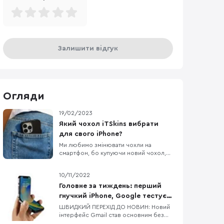
Залишити відгук
Огляди
19/02/2023
Який чохол iTSkins вибрати
для свого iPhone?
Ми любимо змінювати чохли на
смартфон, бо купуючи новий чохол,
по відчуттях ніби купив новий
смартфон. Власникам iPhone,
10/11/2022
пощастило більше, бо вибір чохлів до
Apple неймовірно різноманітний.
Головне за тиждень: перший
Дивитися картинки чохлів на сайті
гнучкий iPhone, Google тестує
звісно приємно, але краще
процесори для Pixel 8/8 Pro,
ШВИДКИЙ ПЕРЕХІД ДО НОВИН: Новий
подивитись на них вживу, тому
інтерфейс Gmail став основним без
флагманський процесор від
сьогодні потестимо к
можливості зміни на попередній