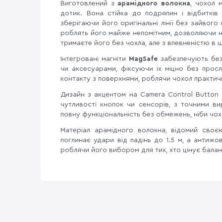
Виготовлений з
арамідного волокна
, чохол 
дотик. Вона стійка до подряпин і відбитків 
зберігаючи його оригінальні лінії без зайвого
роблять його майже непомітним, дозволяючи н
тримаєте його без чохла, але з впевненістю в 
Інтегровані магніти
MagSafe
забезпечують бе
чи аксесуарами, фіксуючи їх міцно без просл
контакту з поверхнями, роблячи чохол практичн
Дизайн з акцентом на Camera Control Button
чутливості кнопок чи сенсорів, з точними ви
повну функціональність без обмежень, ніби чо
Матеріал арамідного волокна, відомий своєю
поглинає удари від падінь до 1.5 м, а антижо
роблячи його вибором для тих, хто цінує балан