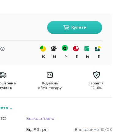
Купити
3
10
16
3
14
3
оштовна
14 днів на
Гарантія
ставка
обмін товару
12 міс.
істо
КТС
Безкоштовно
Від 90 грн
Відправимо 10/08