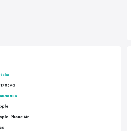
itaka
I1703AG
акладка
pple
pple iPhone Air
ак