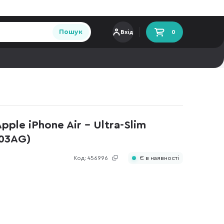
Пошук
Вхід
0
pple iPhone Air - Ultra-Slim
703AG)
Код:
456996
Є в наявності