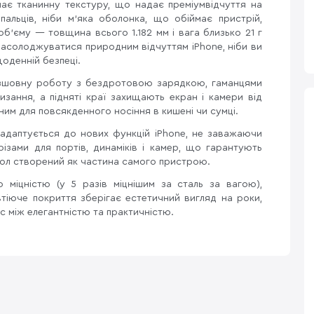
має тканинну текстуру, що надає преміумвідчуття на
пальців, ніби м'яка оболонка, що обіймає пристрій,
 об'єму — товщина всього 1.182 мм і вага близько 21 г
асолоджуватися природним відчуттям iPhone, ніби ви
щоденній безпеці.
зшовну роботу з бездротовою зарядкою, гаманцями
изання, а підняті краї захищають екран і камери від
им для повсякденного носіння в кишені чи сумці.
 адаптується до нових функцій iPhone, не заважаючи
різами для портів, динаміків і камер, що гарантують
хол створений як частина самого пристрою.
 міцністю (у 5 разів міцнішим за сталь за вагою),
втіюче покриття зберігає естетичний вигляд на роки,
с між елегантністю та практичністю.