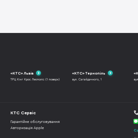
«КТС» Львів
«КТС» Тернопіль
«К
ТРЦ Кінг Крос Леополіс (1 поверх)
вул. Сагайдачного, 1
ву
КТС Сервіс
Гарантійне обслуговування
Авторизація Apple
Ca