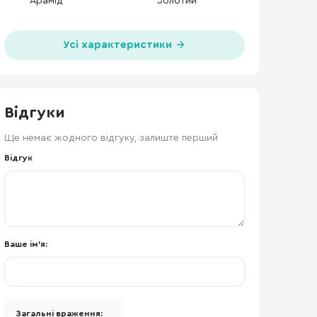
Арамід
Золотий
Усі характеристики
Відгуки
Ще немає жодного відгуку, залиште перший
Відгук
Ваше ім'я:
Загальні враження: