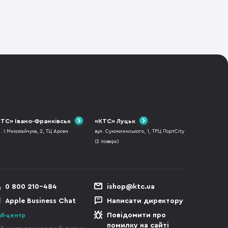
ТС» Івано-Франківськ
«КТС» Луцьк
л. І.Миколайчука, 2, ТЦ Арсен
вул. Сухомлинського, 1, ТРЦ ПортCity
(2 поверх)
0 800 210-484
ishop@ktc.ua
Apple Business Chat
Написати директору
Повідомити про
ll-центр
помилку на сайті