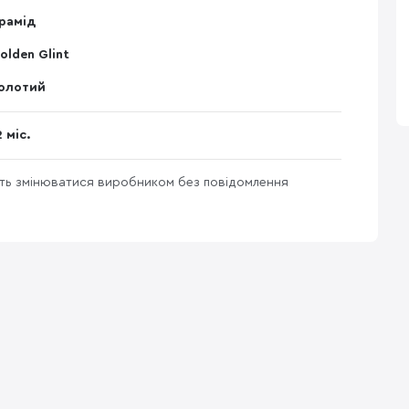
рамід
olden Glint
олотий
2 міс.
уть змінюватися виробником без повідомлення