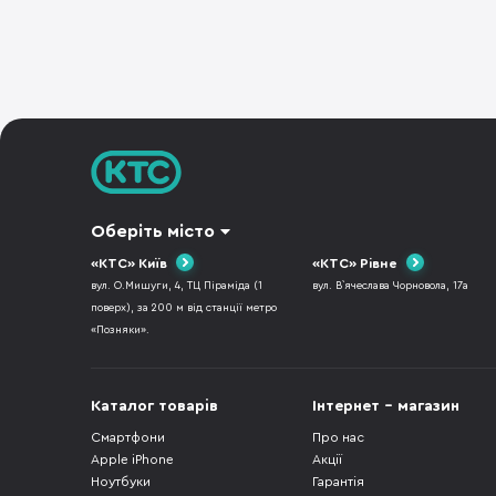
Оберіть місто
«КТС» Київ
«КТС» Рівне
вул. О.Мишуги, 4, ТЦ Піраміда (1
вул. В`ячеслава Чорновола, 17а
поверх), за 200 м від станції метро
«Позняки».
Каталог товарів
Інтернет - магазин
Смартфони
Про нас
Apple iPhone
Акції
Ноутбуки
Гарантія