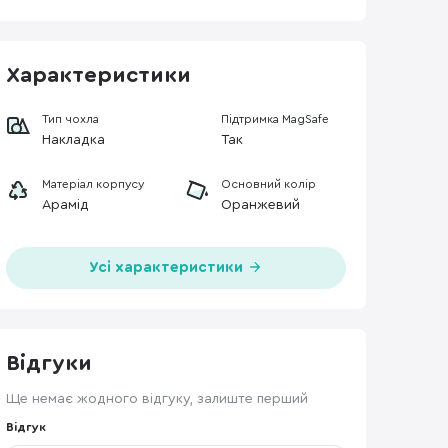
Характеристики
Тип чохла
Підтримка MagSafe
Накладка
Так
Матеріал корпусу
Основний колір
Арамід
Оранжевий
Усі характеристики
Відгуки
Ще немає жодного відгуку, залиште перший
Відгук