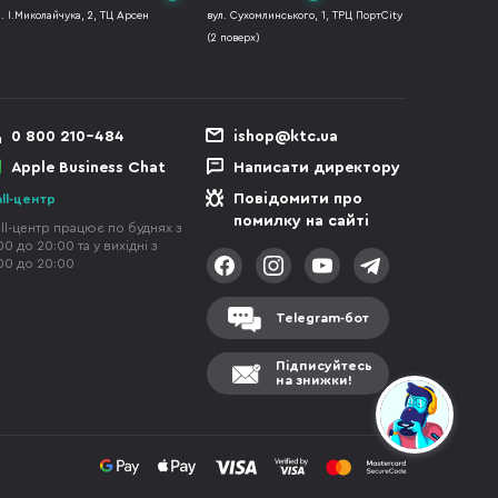
л. І.Миколайчука, 2, ТЦ Арсен
вул. Сухомлинського, 1, ТРЦ ПортCity
(2 поверх)
0 800 210-484
ishop@ktc.ua
Apple Business Chat
Написати директору
Повідомити про
ll-центр
помилку на сайті
ll-центр працює по буднях з
00 до 20:00 та у вихідні з
00 до 20:00
Telegram-бот
Підписуйтесь
на знижки!