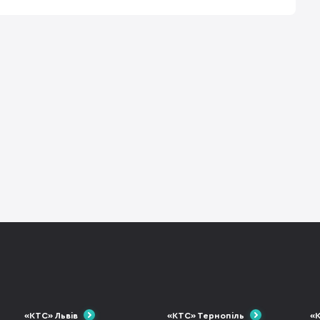
«КТС» Львів
«КТС» Тернопіль
«К