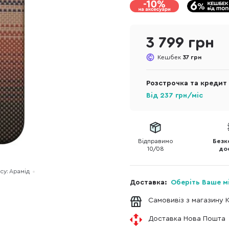
3 799 грн
Кешбек
37 грн
Розстрочка та кредит
Від
237
грн/міс
Відправимо
Безк
10/08
до
су: Арамід
Доставка:
Оберіть Ваше м
Самовивіз з магазину 
Доставка Нова Пошта