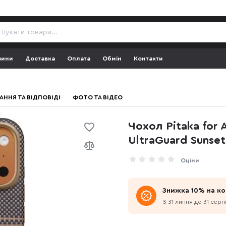
зини
Доставка
Оплата
Обмін
Контакти
АННЯ ТА ВІДПОВІДІ
ФОТО ТА ВІДЕО
Чохол Pitaka for 
UltraGuard Sunse
Оціни
Знижка 10% на ко
З 31 липня до 31 серп