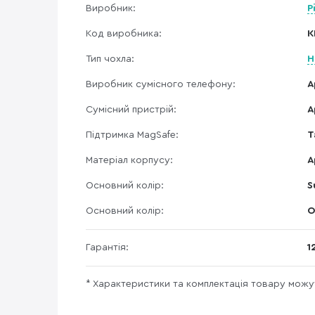
Виробник:
P
Код виробника:
K
Тип чохла:
Н
Виробник сумісного телефону:
A
Сумісний пристрій:
A
Підтримка MagSafe:
Т
Матеріал корпусу:
А
Основний колір:
S
Основний колір:
О
Гарантія:
1
* Характеристики та комплектація товару мож