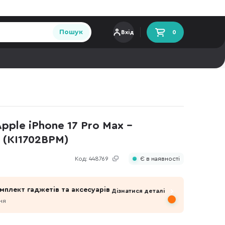
Пошук
Вхід
0
Apple iPhone 17 Pro Max -
t (KI1702BPM)
Код:
448769
Є в наявності
мплект гаджетів та аксесуарів
Дізнатися деталі
ня