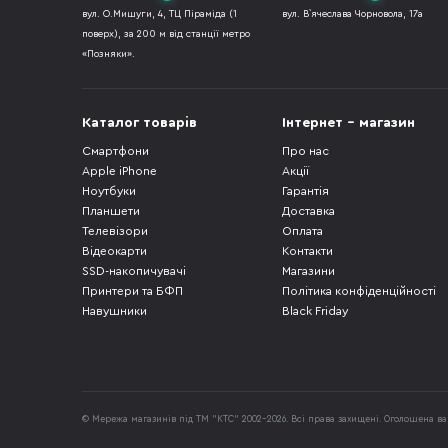
вул. О.Мишуги, 4, ТЦ Піраміда (1
вул. В`ячеслава Чорновола, 17а
поверх), за 200 м від станції метро
«Позняки».
Каталог товарів
Інтернет - магазин
Смартфони
Про нас
Apple iPhone
Акції
Ноутбуки
Гарантія
Планшети
Доставка
Телевізори
Оплата
Відеокарти
Контакти
SSD-накопичувачі
Магазини
Принтери та БФП
Політика конфіденційності
Навушники
Black Friday
© Мережа магазинів під ТМ "КТС" 2002-2026. Всі права захищені. Оголошена вар