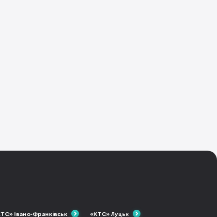
ТС» Івано-Франківськ
«КТС» Луцьк