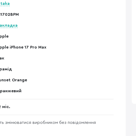
itaka
I1702BPM
акладка
pple
pple iPhone 17 Pro Max
ак
рамід
unset Orange
ранжевий
2 міс.
уть змінюватися виробником без повідомлення