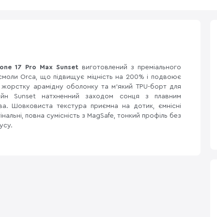
hone 17 Pro Max Sunset
виготовлений з преміального
смоли Orca, що підвищує міцність на 200% і подвоює
є жорстку арамідну оболонку та м'який TPU-борт для
зайн Sunset натхненний заходом сонця з плавним
ва. Шовковиста текстура приємна на дотик, ємнісні
нальні, повна сумісність з MagSafe, тонкий профіль без
усу.