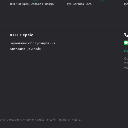
ТРЦ Кінг Крос Леополіс (1 поверх)
вул. Сагайдачного, 1
ву
КТС Сервіс
Гарантійне обслуговування
Авторизація Apple
Ca
Ca
9:
9:
тість товарів та умови їх придбання дійсні на поточну дату.