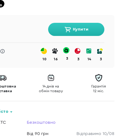
Купити
3
10
16
3
14
3
оштовна
14 днів на
Гарантія
ставка
обмін товару
12 міс.
істо
КТС
Безкоштовно
Від 90 грн
Відправимо 10/08