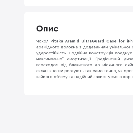
Опис
Чохол
Pitaka Aramid UltraGuard Case for iP
арамідного волокна з додаванням унікальної 
ударостійкість. Подвійна конструкція поєдну
максимальної амортизації. Градієнтний ди
переходом від блакитного до місячного сяй
скляні кнопки реагують так само точно, як оригі
зайвого об'єму та надійний захист усього корп