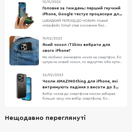
10/11/2022
Головне за тиждень: перший гнучкий
iPhone, Google тестує процесори для
Pixel 8/8 Pro, флагманський процесор
ШВИДКИЙ ПЕРЕХІД ДО НОВИН: Новий
інтерфейс Gmail став основним без
від MediaTek
можливості зміни на попередній Dimensity
9200 — новий процесор від MediaTek Google
19/02/2023
тестує процесори для Pixel 8 та Pixel 8 Pro
Офіційні верифіковані акаунти в Twitter
Який чохол iTSkins вибрати для
отримають відмітку Official Apple планує
свого iPhone?
скоротити фразу «Hi
Ми любимо змінювати чохли на смартфон, бо
купуючи новий чохол, по відчуттях ніби купив
новий смартфон. Власникам iPhone,
пощастило більше, бо вибір чохлів до Apple
22/02/2023
неймовірно різноманітний. Дивитися картинки
чохлів на сайті звісно приємно, але краще
Чохли AMAZINGthing для iPhone, які
подивитись на них вживу, тому сьогодні
витримують падіння з висоти до 3
потестимо к
метрів
Вибір чохла до смартфона інколи забирає
більше часу, ніж вибір смартфона, бо
різноманітність кейсів просто зашкалює,
особливо якщо говорити про чохли до
iPhone. Одна з компаній, яка давно себе
Нещодавно переглянуті
зарекомендувала як виробник якісних,
довговічних та красивих аксесуарів до iPhone
— це AMAZINGthing. В них