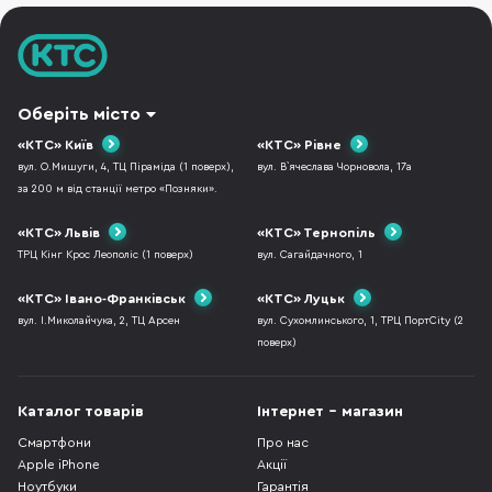
Оберіть місто
«КТС» Київ
«КТС» Рівне
вул. О.Мишуги, 4, ТЦ Піраміда (1 поверх),
вул. В`ячеслава Чорновола, 17а
за 200 м від станції метро «Позняки».
«КТС» Львів
«КТС» Тернопіль
ТРЦ Кінг Крос Леополіс (1 поверх)
вул. Сагайдачного, 1
«КТС» Івано-Франківськ
«КТС» Луцьк
вул. І.Миколайчука, 2, ТЦ Арсен
вул. Сухомлинського, 1, ТРЦ ПортCity (2
поверх)
Каталог товарів
Інтернет - магазин
Смартфони
Про нас
Apple iPhone
Акції
Ноутбуки
Гарантія