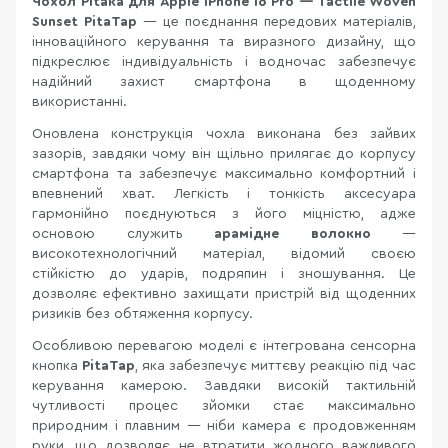
Чохол Pitaka для Apple iPhone 16 Pro — Tactile Woven
Sunset PitaTap
— це поєднання передових матеріалів,
інноваційного керування та виразного дизайну, що
підкреслює індивідуальність і водночас забезпечує
надійний захист смартфона в щоденному
використанні.
Оновлена конструкція чохла виконана без зайвих
зазорів, завдяки чому він щільно прилягає до корпусу
смартфона та забезпечує максимально комфортний і
впевнений хват. Легкість і тонкість аксесуара
гармонійно поєднуються з його міцністю, адже
основою служить
арамідне волокно
—
високотехнологічний матеріал, відомий своєю
стійкістю до ударів, подряпин і зношування. Це
дозволяє ефективно захищати пристрій від щоденних
ризиків без обтяження корпусу.
Особливою перевагою моделі є інтегрована сенсорна
кнопка
PitaTap
, яка забезпечує миттєву реакцію під час
керування камерою. Завдяки високій тактильній
чутливості процес зйомки стає максимально
природним і плавним — ніби камера є продовженням
руки, що дозволяє не втратити жодного важливого