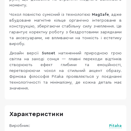
моменту.
Чохол повністю сумісний із технологією
MagSafe
, адже
вбудоване магнітне кільце органічно інтегроване в
конструкцію, зберігаючи стабільну силу зчеплення. Це
гарантує коректну роботу з бездротовими зарядками
та аксесуарами, не впливаючи на тонкість і естетику
виробу.
Дизайн версії
Sunset
натхненний природною грою
світла на заході сонця — плавні переходи відтінків
створюють ефект глибини та емоційності,
перетворюючи чохол на стильний акцент образу.
Фірмова філософія Pitaka проявляється у поєднанні
технологічності та мінімалізму, де кожна деталь має
значення.
Характеристики
Виробник:
Pitaka