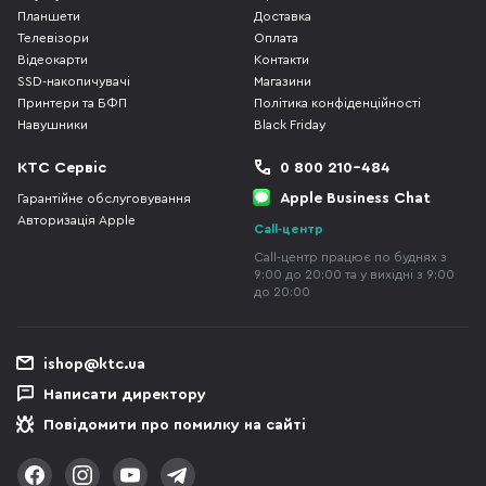
Планшети
Доставка
Телевізори
Оплата
Відеокарти
Контакти
SSD-накопичувачі
Магазини
Принтери та БФП
Політика конфіденційності
Навушники
Black Friday
КТС Сервіс
0 800 210-484
Apple Business Chat
Гарантійне обслуговування
Авторизація Apple
Call-центр
Call-центр працює по буднях з
9:00 до 20:00 та у вихідні з 9:00
до 20:00
ishop@ktc.ua
Написати директору
Повідомити про помилку на сайті