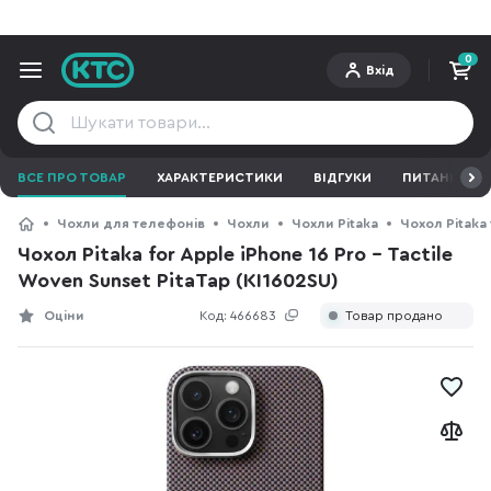
0
Вхід
ВСЕ ПРО ТОВАР
ХАРАКТЕРИСТИКИ
ВІДГУКИ
ПИТАННЯ ТА 
Чохли для телефонів
Чохли
Чохли Pitaka
Чохол Pitaka 
Чохол Pitaka for Apple iPhone 16 Pro - Tactile
Woven Sunset PitaTap (KI1602SU)
Оціни
Код:
466683
Товар продано