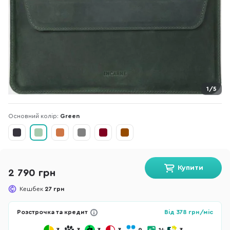
1/5
Основний колір:
Green
Купити
2 790 грн
Кешбек
27 грн
Розстрочка та кредит
Від
378
грн/міс