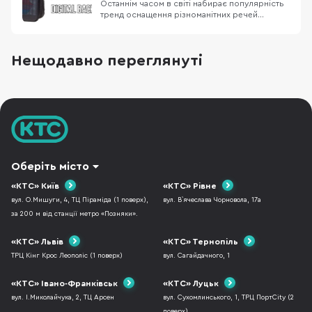
Останнім часом в світі набирає популярність
тренд оснащення різноманітних речей
екранами. В мережі з'явилися фотографії
брендової сумки Louis Vuitton з вбудованими
OLED-дисплеями, а на виставці MWC 2019 був
Нещодавно переглянуті
представлений “смартфон” Nubia Alpha, який
може одягатися на руку. Із впевненістю можу
ска
Оберіть місто
«КТС» Київ
«КТС» Рівне
вул. О.Мишуги, 4, ТЦ Піраміда (1 поверх),
вул. В`ячеслава Чорновола, 17а
за 200 м від станції метро «Позняки».
«КТС» Львів
«КТС» Тернопіль
ТРЦ Кінг Крос Леополіс (1 поверх)
вул. Сагайдачного, 1
«КТС» Івано-Франківськ
«КТС» Луцьк
вул. І.Миколайчука, 2, ТЦ Арсен
вул. Сухомлинського, 1, ТРЦ ПортCity (2
поверх)