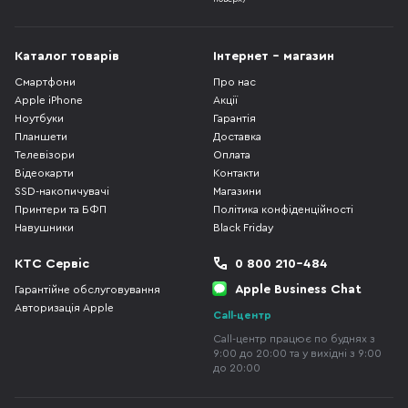
Каталог товарів
Інтернет - магазин
Смартфони
Про нас
Apple iPhone
Акції
Ноутбуки
Гарантія
Планшети
Доставка
Телевізори
Оплата
Відеокарти
Контакти
SSD-накопичувачі
Магазини
Принтери та БФП
Політика конфіденційності
Навушники
Black Friday
КТС Сервіс
0 800 210-484
Apple Business Chat
Гарантійне обслуговування
Авторизація Apple
Call-центр
Call-центр працює по буднях з
9:00 до 20:00 та у вихідні з 9:00
до 20:00