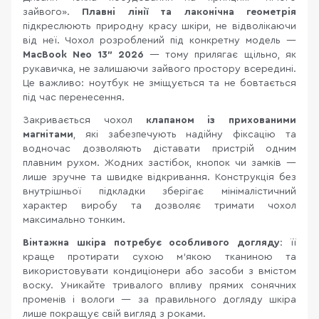
зайвого».
Плавні лінії та лаконічна геометрія
підкреслюють природну красу шкіри, не відволікаючи
від неї. Чохол розроблений під конкретну модель —
MacBook Neo 13" 2026
— тому прилягає щільно, як
рукавичка, не залишаючи зайвого простору всередині.
Це важливо: ноутбук не зміщується та не бовтається
під час перенесення.
Закривається чохол
клапаном із прихованими
магнітами
, які забезпечують надійну фіксацію та
водночас дозволяють діставати пристрій одним
плавним рухом. Жодних застібок, кнопок чи замків —
лише зручне та швидке відкривання. Конструкція без
внутрішньої підкладки зберігає мінімалістичний
характер виробу та дозволяє тримати чохол
максимально тонким.
Вінтажна шкіра потребує особливого догляду
: її
краще протирати сухою м'якою тканиною та
використовувати кондиціонери або засоби з вмістом
воску. Уникайте тривалого впливу прямих сонячних
променів і вологи — за правильного догляду шкіра
лише покращує свій вигляд з роками.