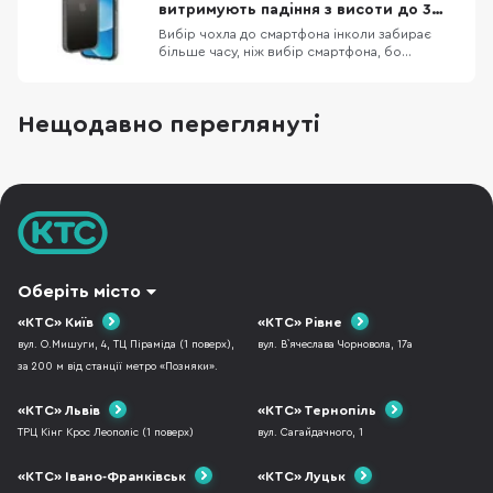
отримають відмітку Official Apple планує
витримують падіння з висоти до 3
скоротити фразу «Hi
метрів
Вибір чохла до смартфона інколи забирає
більше часу, ніж вибір смартфона, бо
різноманітність кейсів просто зашкалює,
особливо якщо говорити про чохли до
iPhone. Одна з компаній, яка давно себе
Нещодавно переглянуті
зарекомендувала як виробник якісних,
довговічних та красивих аксесуарів до iPhone
— це AMAZINGthing. В них
Оберіть місто
«КТС» Київ
«КТС» Рівне
вул. О.Мишуги, 4, ТЦ Піраміда (1 поверх),
вул. В`ячеслава Чорновола, 17а
за 200 м від станції метро «Позняки».
«КТС» Львів
«КТС» Тернопіль
ТРЦ Кінг Крос Леополіс (1 поверх)
вул. Сагайдачного, 1
«КТС» Івано-Франківськ
«КТС» Луцьк