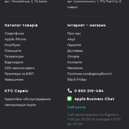
вул. І.Миколайчука, 2, ТЦ Арсен
вул. Сухомлинського, 1, ТРЦ ПортCity (2
поверх)
Каталог товарів
Інтернет - магазин
Смартфони
Про нас
Apple iPhone
Акції
Ноутбуки
Гарантія
Планшети
Доставка
Телевізори
Оплата
Відеокарти
Контакти
SSD-накопичувачі
Магазини
Принтери та БФП
Політика конфіденційності
Навушники
Black Friday
КТС Сервіс
0 800 210-484
Apple Business Chat
Гарантійне обслуговування
Авторизація Apple
Call-центр
Call-центр працює по буднях з
9:00 до 20:00 та у вихідні з 9:00
до 20:00