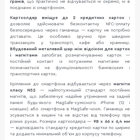
грамів
, що практично не відчувається ні окремо, ні в
поєднанні зі смартфоном.
Картхолдер вміщує до 2 кредитних карток
і
дозволяє здійснювати безконтактну NFC-оплату
безпосередньо через гаманець — картку не потрібно
діставати. Це особливо зручно при швидких
транзакціях у транспорті, кафе або крамниці.
Вбудований металевий шар між відсіком для карток
і магнітами
запобігає розмагнічуванню карток —
постійний контакт із потужними магнітами не
позначається на функціональності банківських і
транспортних карток.
Кріплення до смартфона відбувається через
магніти
класу N52
— найпотужніший стандарт постійних
магнітів, що забезпечує надійне утримання на задній
панелі будь-якого MagSafe-сумісного iPhone (12 і
новіших) або смартфона в MagSafe-чохлі. Гаманець не
зсувається в кишені та не відстає від телефону при
різких рухах. Розміри картхолдера —
98 х 66 х 6,4 мм
— відповідають стандарту кредитної картки по ширині
та додають мінімальний об'єм до корпусу телефону.