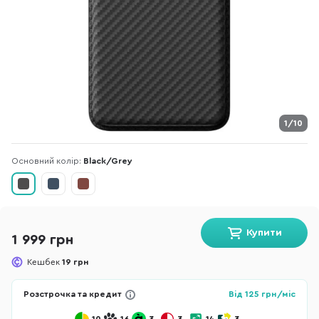
1/10
Основний колір:
Black/Grey
Купити
1 999 грн
Кешбек
19 грн
Розстрочка та кредит
Від
125
грн/міс