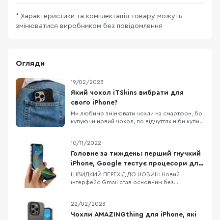
* Характеристики та комплектація товару можуть
змінюватися виробником без повідомлення
Огляди
19/02/2023
Який чохол iTSkins вибрати для
свого iPhone?
Ми любимо змінювати чохли на смартфон, бо
купуючи новий чохол, по відчуттях ніби купив
новий смартфон. Власникам iPhone,
пощастило більше, бо вибір чохлів до Apple
10/11/2022
неймовірно різноманітний. Дивитися картинки
чохлів на сайті звісно приємно, але краще
Головне за тиждень: перший гнучкий
подивитись на них вживу, тому сьогодні
iPhone, Google тестує процесори для
потестимо к
Pixel 8/8 Pro, флагманський процесор
ШВИДКИЙ ПЕРЕХІД ДО НОВИН: Новий
інтерфейс Gmail став основним без
від MediaTek
можливості зміни на попередній Dimensity
9200 — новий процесор від MediaTek Google
22/02/2023
тестує процесори для Pixel 8 та Pixel 8 Pro
Офіційні верифіковані акаунти в Twitter
Чохли AMAZINGthing для iPhone, які