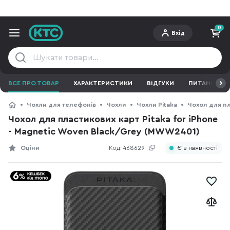
0
Вхід
ВСЕ ПРО ТОВАР
ХАРАКТЕРИСТИКИ
ВІДГУКИ
ПИТАННЯ ТА 
Чохли для телефонів
Чохли
Чохли Pitaka
Чохол для пл
Чохол для пластикових карт Pitaka for iPhone
- Magnetic Woven Black/Grey (MWW2401)
Оціни
Код:
468629
Є в наявності