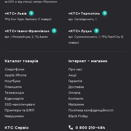
за 200 м від станції метро «Позняки».
«КТС» Львів
«КТС» Тернопіль
ТРЦ Кінг Крос Леополіс (1 поверх)
вул. Сагайдачного, 1
«КТС» Івано-Франківськ
«КТС» Луцьк
вул. І.Миколайчука, 2, ТЦ Арсен
вул. Сухомлинського, 1, ТРЦ ПортCity (2
поверх)
Каталог товарів
Інтернет - магазин
Смартфони
Про нас
Apple iPhone
Акції
Ноутбуки
Гарантія
Планшети
Доставка
Телевізори
Оплата
Відеокарти
Контакти
SSD-накопичувачі
Магазини
Принтери та БФП
Політика конфіденційності
Навушники
Black Friday
КТС Сервіс
0 800 210-484