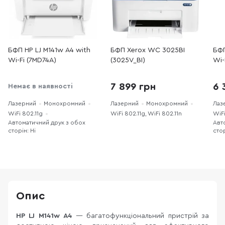
БФП HP LJ M141w A4 with
БФП Xerox WC 3025BI
БФ
Wi-Fi (7MD74A)
(3025V_BI)
Wi-
7 899 грн
6 
Немає в наявності
Лазерний
Монохромний
Лазерний
Монохромний
Лаз
WiFi 802.11g
WiFi 802.11g, WiFi 802.11n
WiFi
Автоматичний друк з обох
Авт
сторін: Ні
стор
Опис
HP LJ M141w А4
— багатофункціональний пристрій за