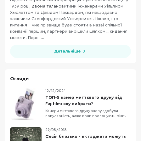
Відома американська корпорація була заснована ще у
1939 році, двома талановитими інженерами Уільямом
Хьюлеттом та Девідом Паккардом, які нещодавно
закінчили Стенфордський Університет. Цікаво, що
питання – чиє прізвище буде стояти в назві спільної
компанії першим, партнери вирішили шляхом… кидання
монети. Перші...
Детальніше
Огляди
12/12/2024
ТОП-5 камер миттєвого друку від
Fujifilm: яку вибрати?
Камери миттєвого друку знову здобули
популярність, адже вони пропонують фізичні
фото і задоволення від спостереження за
тим, як зображення з’являється прямо у вас
29/05/2018
на очах. Fujifilm, лідер на ринку миттєвої
фотографії, пропонує широкий вибір
Сесія близько - як гаджети можуть