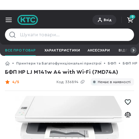
0
Вхід
ВСЕ ПРО ТОВАР
ХАРАКТЕРИСТИКИ
АКСЕСУАРИ
ВІДГУКИ
Принтери та Багатофункціональні пристрої
БФП
БФП HP
БФП HP LJ M141w A4 with Wi-Fi (7MD74A)
4/5
Код:
336894
Немає в наявності