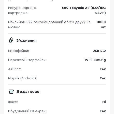
Ресурс чорного
500 аркушів A4 (ISO/IEC
картриджа:
24711)
Максимальний рекомендований об’єм друку на
8000
місяць:
шт
З'єднання
Інтерфейси:
USB 2.0
Мережеві інтерфейси:
WiFi 802.11g
AirPrint:
Так
Mopria (Android):
Так
Додатково
Факс:
Ні
Вбудований РК екран:
Так