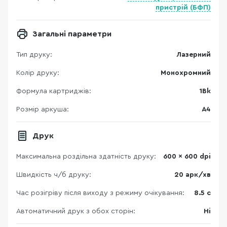
пристрій (БФП)
Загальні параметри
Тип друку:
Лазерний
Колір друку:
Монохромний
Формула картриджів:
1Bk
Розмір аркуша:
A4
Друк
Максимальна роздільна здатність друку:
600 x 600 dpi
Швидкість ч/б друку:
20 арк/хв
Час розігріву після виходу з режиму очікування:
8.5 с
Автоматичний друк з обох сторін:
Ні