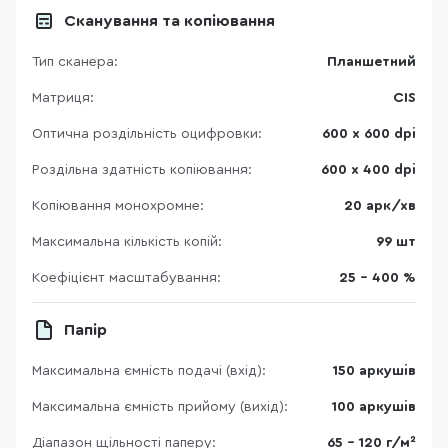
Сканування та копіювання
Тип сканера:
Планшетний
Матриця:
CIS
Оптична роздільність оцифровки:
600 х 600 dpi
Роздільна здатність копіювання:
600 х 400 dpi
Копіювання монохромне:
20 арк/хв
Максимальна кількість копій:
99 шт
Коефіцієнт масштабування:
25 – 400 %
Папір
Максимальна ємність подачі (вхід):
150 аркушів
Максимальна ємність прийому (вихід):
100 аркушів
Діапазон щільності паперу:
65 - 120 г/м²