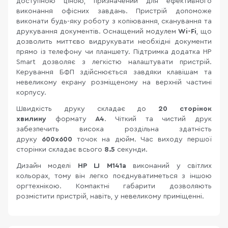
доступною ціною, призначений для ефективного
виконання офісних завдань. Пристрій допоможе
виконати будь-яку роботу з копіювання, сканування та
друкування документів. Оснащений модулем
Wi-Fi
, що
дозволить миттєво видрукувати необхідні документи
прямо із телефону чи планшету. Підтримка додатка HP
Smart дозволяє з легкістю налаштувати пристрій.
Керування БФП здійснюється завдяки клавішам та
невеликому екрану розміщеному на верхній частині
корпусу.
Швидкість друку складає до
20 сторінок
хвилину
формату
А4
. Чіткий та чистий друк
забезпечить висока роздільна здатність
друку
600x600
точок на дюйм. Час виходу першої
сторінки складає всього
8.5
секунди.
Дизайн моделі
HP LJ M141a
виконаний у світлих
кольорах, тому він легко поєднуватиметься з іншою
оргтехнікою. Компактні габарити дозволяють
розмістити пристрій, навіть, у невеликому приміщенні.