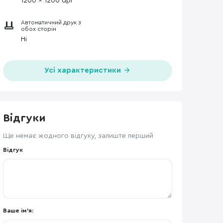
1200 x 1200 dpi
Автоматичний друк з
обох сторін
Ні
Усі характеристики
Відгуки
Ще немає жодного відгуку, залиште перший
Відгук
Ваше ім'я: