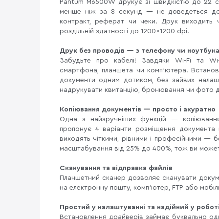
Pantum M6500W друкує зі швидкістю до 22 ст
менше ніж за 8 секунд — не доведеться до
контракт, реферат чи чеки. Друк виходить ч
роздільній здатності до 1200×1200 dpi.
Друк без проводів — з телефону чи ноутбук
Забудьте про кабелі! Завдяки Wi-Fi та Wi
смартфона, планшета чи комп’ютера. Встано
документи одним дотиком, без зайвих налаш
надрукувати квитанцію, бронювання чи фото 
Копіювання документів — просто і акуратно
Одна з найзручніших функцій — копіювання 
пропонує 4 варіанти розміщення документа 
виходять чіткими, рівними і професійними — б
масштабування від 25% до 400%, тож ви может
Сканування та відправка файлів
Планшетний сканер дозволяє сканувати докуме
на електронну пошту, комп’ютер, FTP або мобіл
Простий у налаштуванні та надійний у робот
Встановлення драйверів займає буквально один