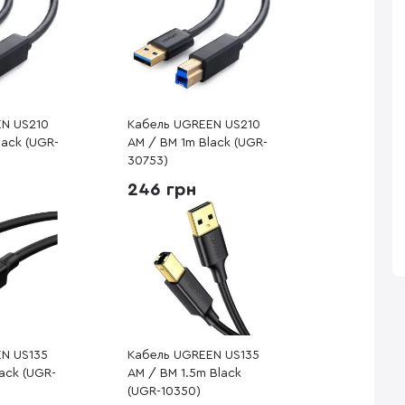
EN US210
Кабель UGREEN US210
lack (UGR-
AM / BM 1m Black (UGR-
30753)
246 грн
N US135
Кабель UGREEN US135
ack (UGR-
AM / BM 1.5m Black
(UGR-10350)