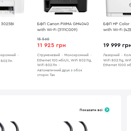
 3025BI
БФП Canon PIXMA GM4040
БФП HP Color 
with Wi-Fi (3111C009)
with Wi-Fi (4
15 560
11 925 грн
19 999 гр
охромний
Cтруменевий
Монохромний
Лазерний
Кол
Ethernet 100 мбіт/с, WiFi 802.11g,
WiFi 802.11g, WiF
 802.11n
WiFi 802.11n
Ethernet 1000 мб
Автоматичний друк з обох
сторін: Так
Показати всі