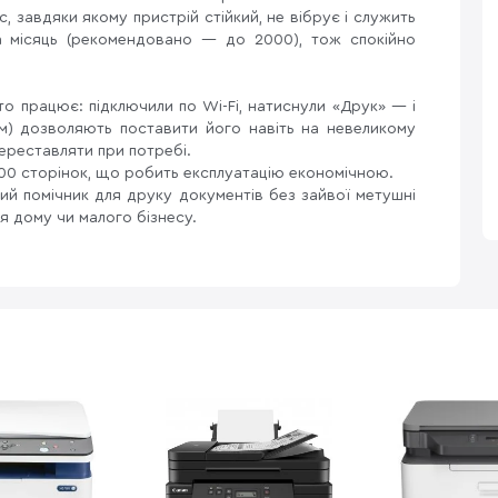
 завдяки якому пристрій стійкий, не вібрує і служить
а місяць (рекомендовано — до 2000), тож спокійно
о працює: підключили по Wi-Fi, натиснули «Друк» — і
мм) дозволяють поставити його навіть на невеликому
переставляти при потребі.
00 сторінок, що робить експлуатацію економічною.
ий помічник для друку документів без зайвої метушні
 дому чи малого бізнесу.