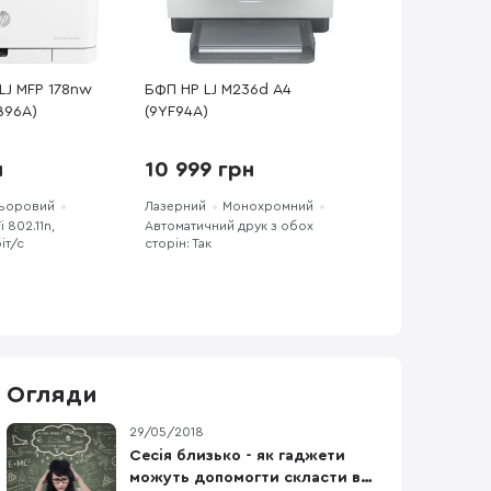
LJ MFP 178nw
БФП HP LJ M236d A4
ZB96A)
(9YF94A)
н
10 999 грн
ьоровий
Лазерний
Монохромний
i 802.11n,
Автоматичний друк з обох
іт/с
сторін: Так
Огляди
29/05/2018
Сесія близько - як гаджети
можуть допомогти скласти все