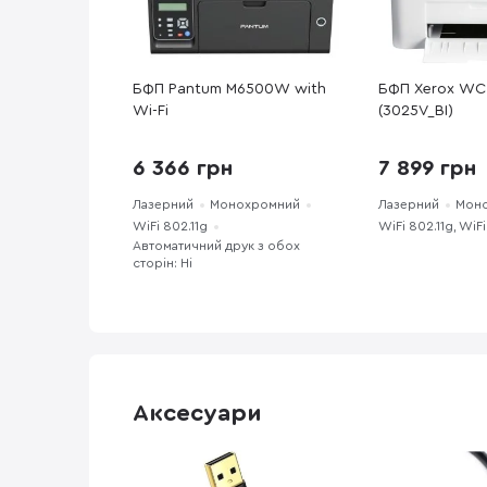
БФП Pantum M6500W with
БФП Xerox WC
Wi-Fi
(3025V_BI)
6 366 грн
7 899 грн
Лазерний
Монохромний
Лазерний
Мон
WiFi 802.11g
WiFi 802.11g, WiFi
Автоматичний друк з обох
сторін: Ні
Аксесуари