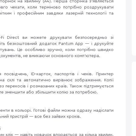
орінок на хвилину (A4). Перша сторінка з’являється
вго чекати, коли терміново потрібно роздрукувати
ітким і професійним завдяки лазерній технології та
а
-Fi Direct ви можете друкувати безпосередньо зі
віть безкоштовний додаток Pantum App — і друкуйте
тувань. Це особливо зручно, коли потрібно швидко
документів, не вмикаючи основного комп’ютера.
посвідчень, ID-карток, паспортів і чеків. Принтер
на склі та автоматично вирівнює зображення. Копії
ез перекосів і розмазаних країв. Також підтримується
е зменшити або збільшити копію за потребою.
нти в кольорі. Готові файли можна одразу надіслати
ьний пристрій — все без зайвих кроків.
і
 клік — навіть новачок впорається за кілька хвилин.