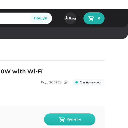
Пошук
Вхід
0
0W with Wi-Fi
Код:
200926
Є в наявності
Купити