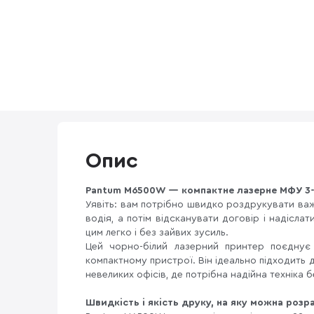
Опис
Pantum M6500W — компактне лазерне МФУ 3-в
Уявіть: вам потрібно швидко роздрукувати ва
водія, а потім відсканувати договір і надісл
цим легко і без зайвих зусиль.
Цей чорно-білий лазерний принтер поєднує
компактному пристрої. Він ідеально підходить 
невеликих офісів, де потрібна надійна техніка 
Швидкість і якість друку, на яку можна роз