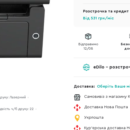
Розстрочка та кредит
Від
531
грн/міс
Відправимо
Безк
12/08
до
eDilo - розстр
Доставка:
Оберіть Ваше м
Самовивіз з магазину 
друку: Лазерний
Доставка Нова Пошта
кість ч/б друку: 22
Укрпошта
Кур'єрська доставка 