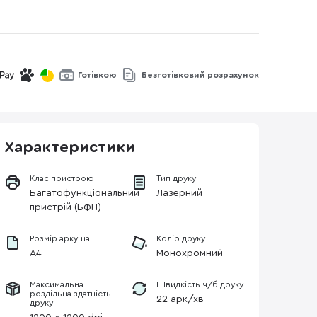
Готівкою
Безготівковий розрахунок
Характеристики
Клас пристрою
Тип друку
Багатофункціональний
Лазерний
пристрій (БФП)
Розмір аркуша
Колір друку
A4
Монохромний
Максимальна
Швидкість ч/б друку
роздільна здатність
22 арк/хв
друку