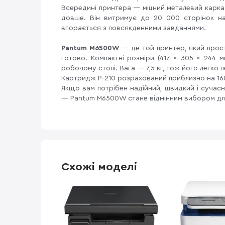
Всередині принтера — міцний металевий каркас,
довше. Він витримує до 20 000 сторінок н
впорається з повсякденними завданнями.
Pantum M6500W
— це той принтер, який прост
готово. Компактні розміри (417 × 305 × 244 
робочому столі. Вага — 7,5 кг, тож його легко 
Картридж P-210 розрахований приблизно на 16
Якщо вам потрібен надійний, швидкий і сучасн
— Pantum M6500W стане відмінним вибором для
Схожі моделі