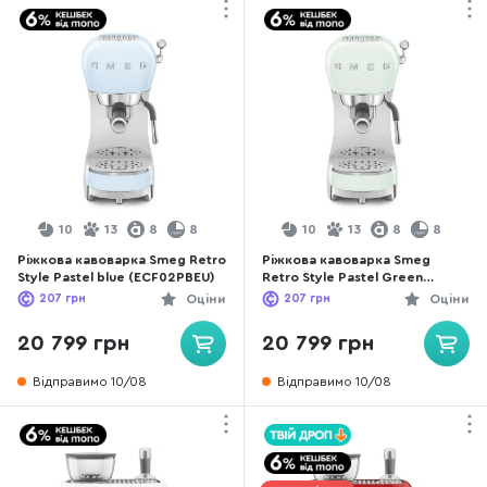
10
13
8
8
10
13
8
8
Ріжкова кавоварка Smeg Retro
Ріжкова кавоварка Smeg
Style Pastel blue (ECF02PBEU)
Retro Style Pastel Green
(ECF02PGEU)
207
грн
Оціни
207
грн
Оціни
20 799 грн
20 799 грн
Відправимо 10/08
Відправимо 10/08