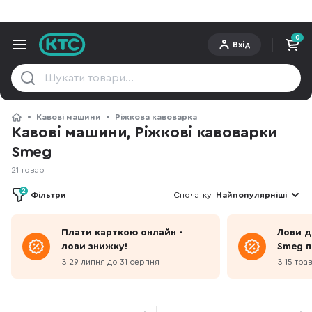
0
Вхід
Кавові машини
Ріжкова кавоварка
Кавові машини, Ріжкові кавоварки
Smeg
21 товар
2
Фільтри
Спочатку:
Найпопулярніші
Плати карткою онлайн -
Лови д
лови знижку!
Smeg п
червон
З 29 липня до 31 серпня
З 15 тра