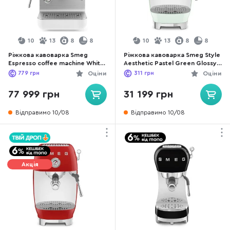
10
13
8
8
10
13
8
8
Ріжкова кавоварка Smeg
Ріжкова кавоварка Smeg Style
Espresso coffee machine White
Aesthetic Pastel Green Glossy
(EMC02WHMEU)
Finishing (ECF03PGEU)
779
грн
Оціни
311
грн
Оціни
77 999 грн
31 199 грн
Відправимо 10/08
Відправимо 10/08
Акція