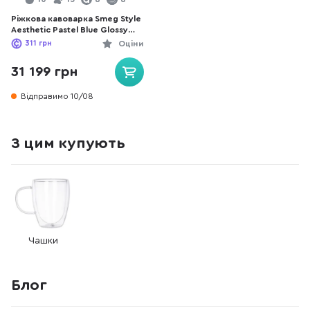
Ріжкова кавоварка Smeg Style
Aesthetic Pastel Blue Glossy
Finishing (ECF03PBEU)
311
грн
Оціни
31 199 грн
Відправимо 10/08
З цим купують
Чашки
Блог