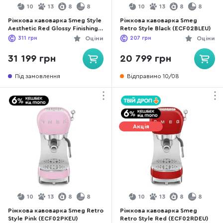
10
13
8
8
10
13
8
8
Ріжкова кавоварка Smeg Style
Ріжкова кавоварка Smeg
Aesthetic Red Glossy Finishing
Retro Style Black (ECF02BLEU)
(ECF03RDEU)
311
грн
Оціни
207
грн
Оціни
31 199 грн
20 799 грн
Під замовлення
Відправимо 10/08
Акція
10
13
8
8
10
13
8
8
Ріжкова кавоварка Smeg Retro
Ріжкова кавоварка Smeg
Style Pink (ECF02PKEU)
Retro Style Red (ECF02RDEU)