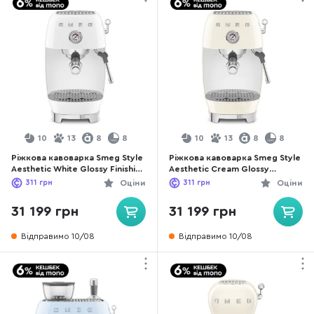
10
13
8
8
10
13
8
8
Ріжкова кавоварка Smeg Style
Ріжкова кавоварка Smeg Style
Aesthetic White Glossy Finishing
Aesthetic Cream Glossy
(ECF03WHEU)
Finishing (ECF03CREU)
311
грн
Оціни
311
грн
Оціни
31 199 грн
31 199 грн
Відправимо 10/08
Відправимо 10/08