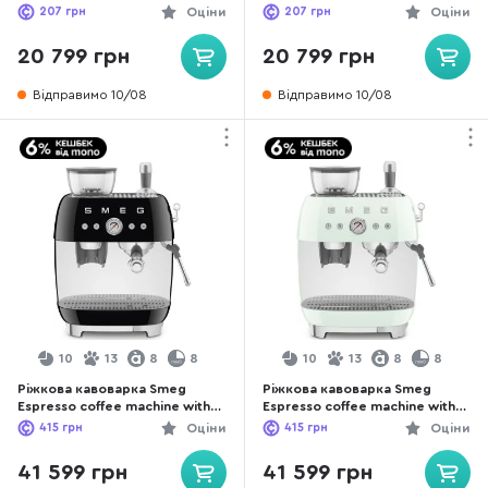
207
грн
Оціни
207
грн
Оціни
20 799 грн
20 799 грн
Відправимо 10/08
Відправимо 10/08
10
13
8
8
10
13
8
8
Ріжкова кавоварка Smeg
Ріжкова кавоварка Smeg
Espresso coffee machine with
Espresso coffee machine with
grinder Black (EGF03BLEU)
grinder Pastel Green
415
грн
Оціни
415
грн
Оціни
(EGF03PGEU)
41 599 грн
41 599 грн