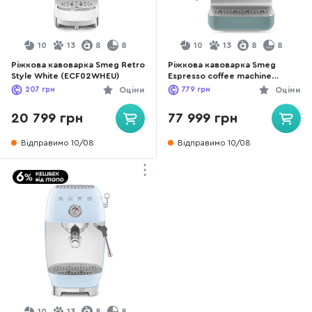
10
13
8
8
10
13
8
8
Ріжкова кавоварка Smeg Retro
Ріжкова кавоварка Smeg
Style White (ECF02WHEU)
Espresso coffee machine
Emerald Green (EMC02EGMEU)
207
грн
Оціни
779
грн
Оціни
20 799 грн
77 999 грн
Відправимо 10/08
Відправимо 10/08
10
13
8
8