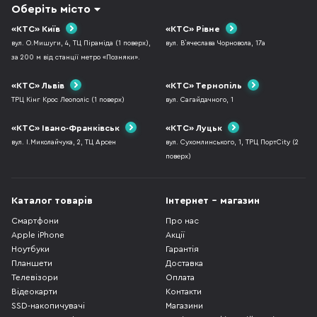
Оберіть місто
«КТС» Київ
«КТС» Рівне
вул. О.Мишуги, 4, ТЦ Піраміда (1 поверх),
вул. В`ячеслава Чорновола, 17а
за 200 м від станції метро «Позняки».
«КТС» Львів
«КТС» Тернопіль
ТРЦ Кінг Крос Леополіс (1 поверх)
вул. Сагайдачного, 1
«КТС» Івано-Франківськ
«КТС» Луцьк
вул. І.Миколайчука, 2, ТЦ Арсен
вул. Сухомлинського, 1, ТРЦ ПортCity (2
поверх)
Каталог товарів
Інтернет - магазин
Смартфони
Про нас
Apple iPhone
Акції
Ноутбуки
Гарантія
Планшети
Доставка
Телевізори
Оплата
Відеокарти
Контакти
SSD-накопичувачі
Магазини