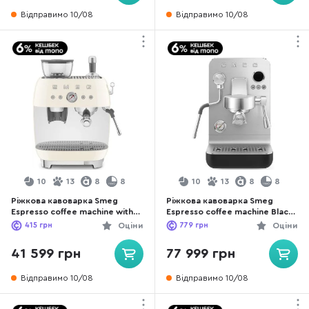
Відправимо 10/08
Відправимо 10/08
10
13
8
8
10
13
8
8
Ріжкова кавоварка Smeg
Ріжкова кавоварка Smeg
Espresso coffee machine with
Espresso coffee machine Black
grinder Creamy (EGF03CREU)
(EMC02BLMEU)
415
грн
Оціни
779
грн
Оціни
41 599 грн
77 999 грн
Відправимо 10/08
Відправимо 10/08