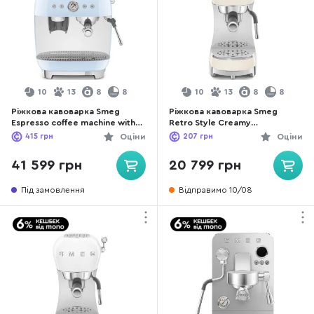
10
13
8
8
10
13
8
8
Ріжкова кавоварка Smeg
Ріжкова кавоварка Smeg
Espresso coffee machine with
Retro Style Creamy
grinder Pastel blue
(ECF02CREU)
415
грн
Оціни
207
грн
Оціни
(EGF03PBEU)
41 599 грн
20 799 грн
Під замовлення
Відправимо 10/08