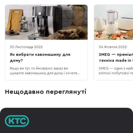
30 Листопада 2022
04 Жовтня 2022
Як вибрати кавомашину для
SMEG — преміал
дому?
техніка made in 
Якщо ви тут, то ймовірно зараз ви
SMEG — один з най
шукаєте кавомашину для дому і хочете
елітної побутової те
розібратися на що варто звернути увагу
бренду почалася з 
при виборі. Сьогодні на ринку “море”
Вітторіо Бертацонн
різних моделей кавомашин від відомих
металургійний заво
Нещодавно переглянуті
виробників і від тих, хто тільки завойовує
SMEG - це Smalteria 
авторитет. Ми спробуємо допомогти вам
Guastalla (Металур
навчитися впевнено плавати в цьому
Емілія Гуасталла). М
дос