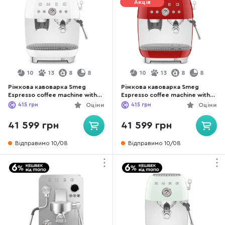
Акція
10
13
8
8
10
13
8
8
Ріжкова кавоварка Smeg
Ріжкова кавоварка Smeg
Espresso coffee machine with
Espresso coffee machine with
grinder White (EGF03WHEU)
grinder Red (EGF03RDEU)
415
грн
Оціни
415
грн
Оціни
41 599 грн
41 599 грн
Відправимо 10/08
Відправимо 10/08