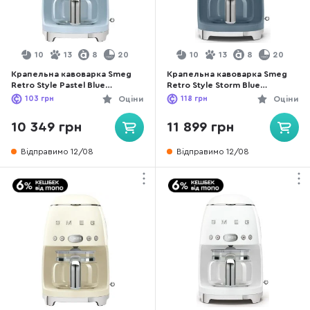
10
13
8
20
10
13
8
20
Крапельна кавоварка Smeg
Крапельна кавоварка Smeg
Retro Style Pastel Blue
Retro Style Storm Blue
(DCF02PBEU)
(DCF02SBMEU)
103
грн
Оціни
118
грн
Оціни
10 349 грн
11 899 грн
Відправимо 12/08
Відправимо 12/08