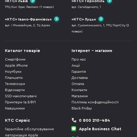
«КТС» Львів
«КТС» Тернопіль
ТРЦ Кінг Крос Леополіс (1 поверх)
вул. Сагайдачного, 1
«КТС» Івано-Франківськ
«КТС» Луцьк
вул. І.Миколайчука, 2, ТЦ Арсен
вул. Сухомлинського, 1, ТРЦ ПортCity (2
поверх)
Каталог товарів
Інтернет - магазин
Смартфони
Про нас
Apple iPhone
Акції
Ноутбуки
Гарантія
Планшети
Доставка
Телевізори
Оплата
Відеокарти
Контакти
SSD-накопичувачі
Магазини
Принтери та БФП
Політика конфіденційності
Навушники
Black Friday
КТС Сервіс
0 800 210-484
Apple Business Chat
Гарантійне обслуговування
Авторизація Apple