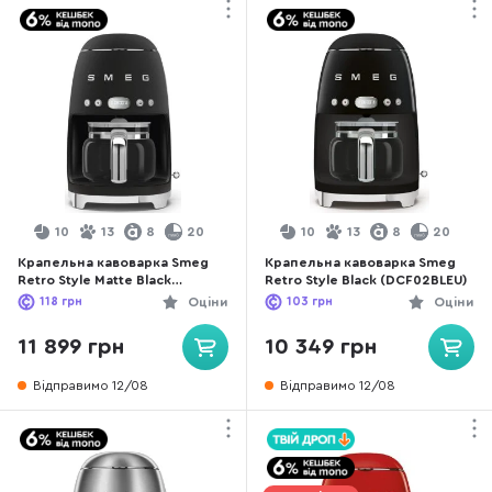
10
13
8
20
10
13
8
20
Крапельна кавоварка Smeg
Крапельна кавоварка Smeg
Retro Style Matte Black
Retro Style Black (DCF02BLEU)
(DCF02BLMEU)
118
грн
Оціни
103
грн
Оціни
11 899 грн
10 349 грн
Відправимо 12/08
Відправимо 12/08