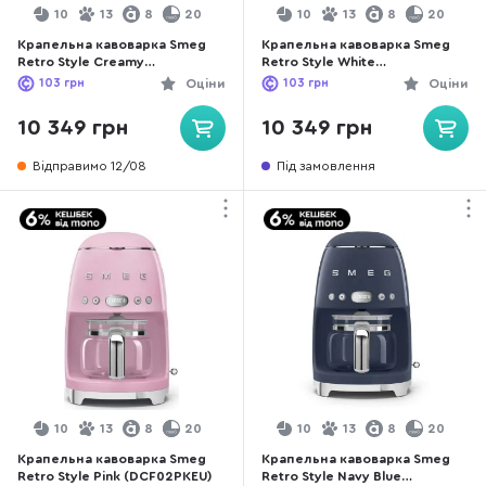
10
13
8
20
10
13
8
20
Крапельна кавоварка Smeg
Крапельна кавоварка Smeg
Retro Style Creamy
Retro Style White
(DCF02CREU)
(DCF02WHEU)
103
грн
Оціни
103
грн
Оціни
10 349 грн
10 349 грн
Відправимо 12/08
Під замовлення
10
13
8
20
10
13
8
20
Крапельна кавоварка Smeg
Крапельна кавоварка Smeg
Retro Style Pink (DCF02PKEU)
Retro Style Navy Blue