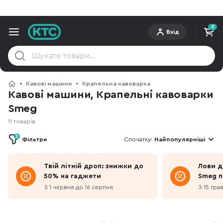
0
Вхід
Кавові машини
Крапельна кавоварка
Кавові машини, Крапельні кавоварки
Smeg
11 товарів
2
Фільтри
Спочатку:
Найпопулярніші
Твій літній дроп: знижки до
Лови д
50% на гаджети
Smeg п
червон
З 1 червня до 16 серпня
З 15 тра