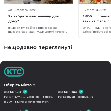
30 Листопада 2022
04 Жовтня 2022
Як вибрати кавомашину для
SMEG — преміал
дому?
техніка made in 
Якщо ви тут, то ймовірно зараз ви
SMEG — один з най
шукаєте кавомашину для дому і хочете
елітної побутової те
розібратися на що варто звернути увагу
бренду почалася з 
при виборі. Сьогодні на ринку “море”
Вітторіо Бертацонн
різних моделей кавомашин від відомих
металургійний заво
Нещодавно переглянуті
виробників і від тих, хто тільки завойовує
SMEG - це Smalteria 
авторитет. Ми спробуємо допомогти вам
Guastalla (Металур
навчитися впевнено плавати в цьому
Емілія Гуасталла). М
дос
Оберіть місто
«КТС» Київ
«КТС» Рівне
вул. О.Мишуги, 4, ТЦ Піраміда (1 поверх),
вул. В`ячеслава Чорновола, 17а
за 200 м від станції метро «Позняки».