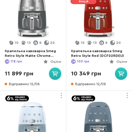
Акція
10
13
8
20
10
13
8
20
Крапельна кавоварка Smeg
Крапельна кавоварка Smeg
Retro Style Matte Chrome
Retro Style Red (DCF02RDEU)
(DCF02SSEU)
118
грн
Оціни
103
грн
Оціни
11 899 грн
10 349 грн
Відправимо 12/08
Відправимо 12/08