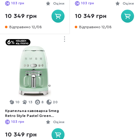
(DCF02NBEU)
103
грн
Оціни
103
грн
Оціни
10 349 грн
10 349 грн
Відправимо 12/08
Відправимо 12/08
10
13
8
20
Крапельна кавоварка Smeg
Retro Style Pastel Green
(DCF02PGEU)
103
грн
Оціни
10 349 грн