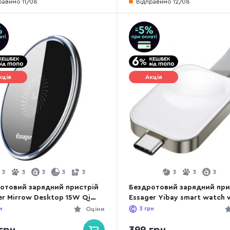
равимо 11/08
Відправимо 12/08
кція
Акція
3
3
3
3
3
3
3
3
отовий зарядний пристрій
Бездротовий зарядний при
er Mirrow Desktop 15W Qi
Essager Yibay smart watch w
tic Black (EWXZMX-JMB01)
charger with Type-C port (
н
Оціни
3
грн
YB02-Z)
грн
399 грн