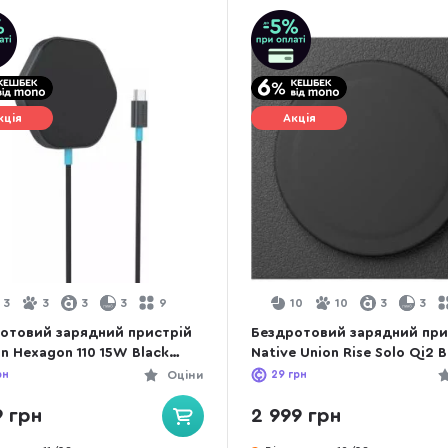
кція
Акція
3
3
3
3
9
10
10
3
3
отовий зарядний пристрій
Бездротовий зарядний при
n Hexagon 110 15W Black
Native Union Rise Solo Qi2 B
WCS110)
(RS-SL-BLK)
рн
Оціни
29
грн
9 грн
2 999 грн