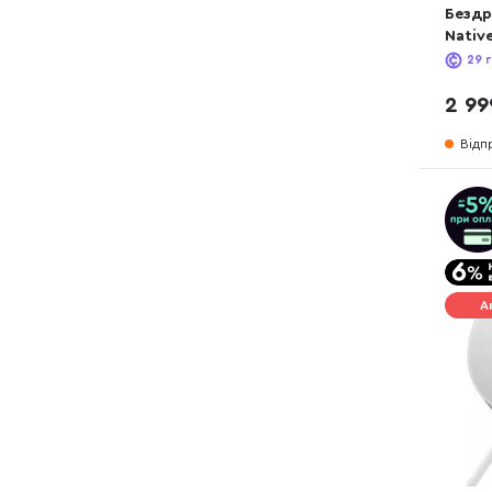
Бездр
Native
Sands
29
г
2 99
Відп
А