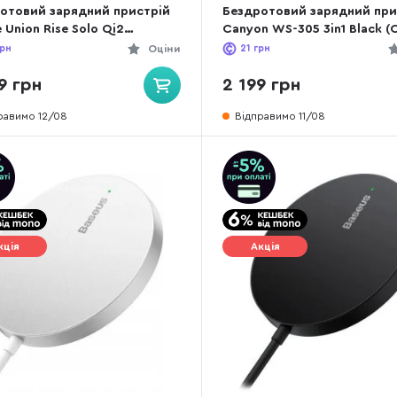
отовий зарядний пристрій
Бездротовий зарядний при
 Union Rise Solo Qi2
Canyon WS-305 3in1 Black (
tone (RS-SL-SAN)
WCS305B)
рн
Оціни
21
грн
9 грн
2 199 грн
равимо 12/08
Відправимо 11/08
кція
Акція