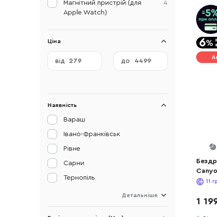
Магнітний пристрій (для
4
Apple Watch)
Ціна
А
від
до
Наявність
Вараш
Івано-Франківськ
Рівне
Бездр
Сарни
Canyo
Тернопіль
(CNS-
11
г
Детальніше
1 19