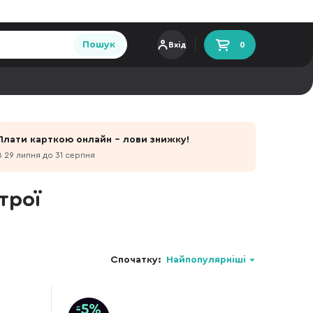
Пошук
Вхід
0
Плати карткою онлайн - лови знижку!
З 29 липня до 31 серпня
трої
Спочатку:
Найпопулярніші