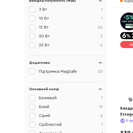
Вихідна потужність (Max)
Відп
3 Вт
1
10 Вт
1
15 Вт
26
20 Вт
2
А
25 Вт
4
Додатково
Підтримка MagSafe
25
Основний колір
Бежевий
1
Білий
12
Бездр
Essag
Сірий
2
Magne
5
гр
Сріблястий
1
539 