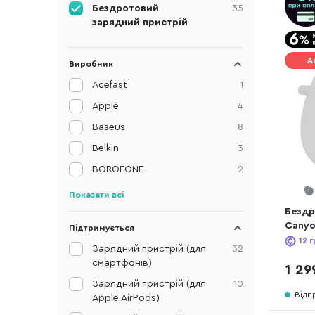
Бездротовий
35
зарядний пристрій
А
Виробник
Acefast
1
Apple
4
Baseus
8
Belkin
3
BOROFONE
2
Показати всі
Бездр
Canyo
Підтримується
WCS1
12
г
Зарядний пристрій (для
32
смартфонів)
1 29
Зарядний пристрій (для
10
Відп
Apple AirPods)