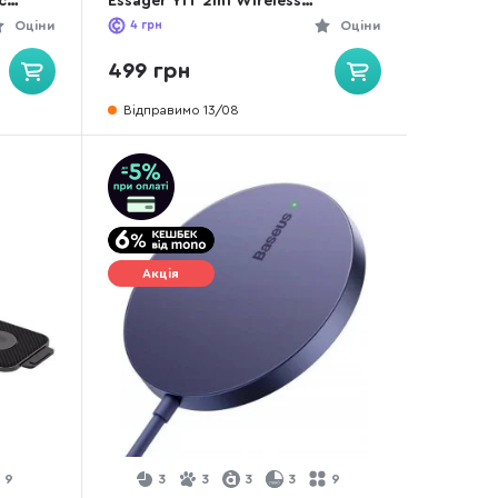
c
Essager YiT 2in1 Wireless
 15W
Magnectic Phone and earphone
Оціни
4
грн
Оціни
Cosmic
charger 15W (EWXCX-YT02-Z)
499 грн
Відправимо 13/08
Акція
9
3
3
3
3
9