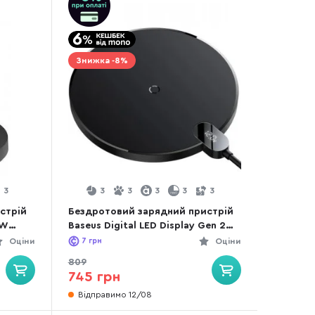
Знижка -8%
3
3
3
3
3
3
стрій
Бездротовий зарядний пристрій
0W
Baseus Digital LED Display Gen 2
15W Black (CCED000001)
Оціни
7
грн
Оціни
809
745 грн
Відправимо 12/08