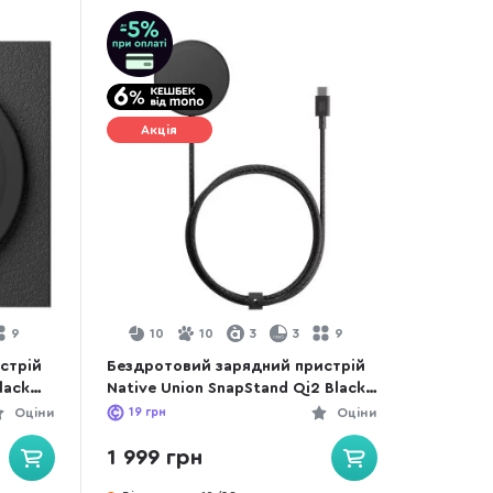
Акція
9
10
10
3
3
9
стрій
Бездротовий зарядний пристрій
lack
Native Union SnapStand Qi2 Black
(SNST-QI2-BLK)
Оціни
19
грн
Оціни
1 999 грн