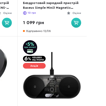
стрій
Бездротовий зарядний пристрій
CNS-
Baseus Simple Mini3 Magnetic
Wireless Charger 15W Purple
Оціни
10
грн
Оціни
(CCJJ040205)
1 099 грн
Відправимо 13/08
Акція