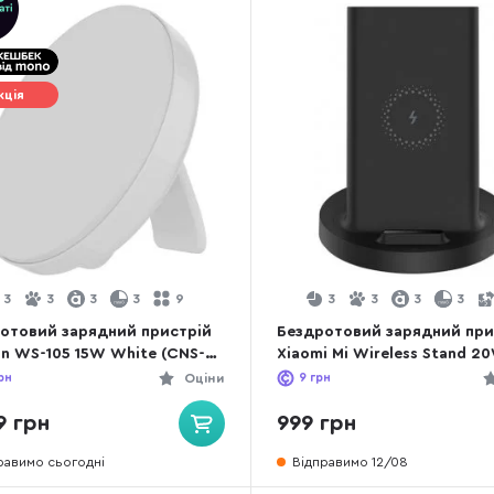
кція
3
3
3
3
9
3
3
3
3
отовий зарядний пристрій
Бездротовий зарядний при
n WS-105 15W White (CNS-
Xiaomi Mi Wireless Stand 2
05W)
Black (WPC02ZM)
рн
Оціни
9
грн
9 грн
999 грн
равимо сьогодні
Відправимо 12/08