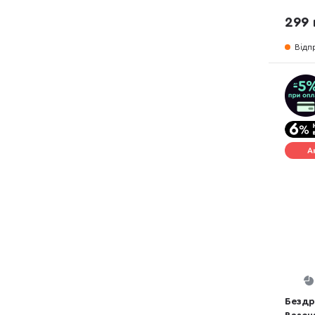
(EWXA
299 
Відп
А
Бездр