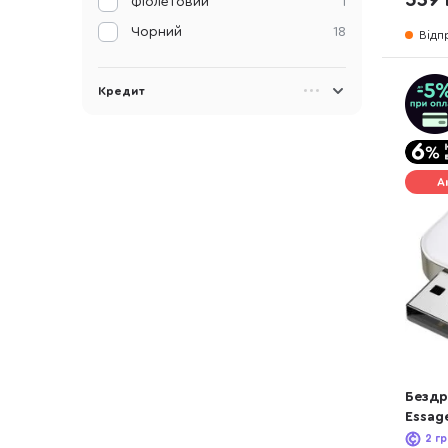
Фіолетовий
1
Чорний
18
Відп
Кредит
А
Бездр
Essag
charg
2
гр