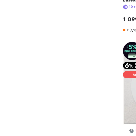
Baseus
Wirel
10
г
(P102
1 09
Відп
А