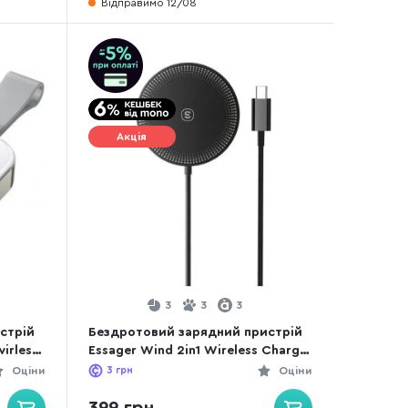
Відправимо 12/08
Акція
3
3
3
стрій
Бездротовий зарядний пристрій
irless
Essager Wind 2in1 Wireless Charger
EWXT-
15W Black (EWXCX-CF01-Z)
Оціни
3
грн
Оціни
399 грн