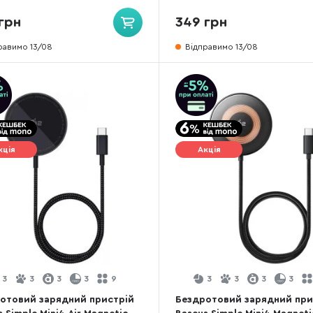
-YB02-Z)
грн
349 грн
равимо 13/08
Відправимо 13/08
кція
Акція
3
3
3
3
9
3
3
3
3
отовий зарядний пристрій
Бездротовий зарядний при