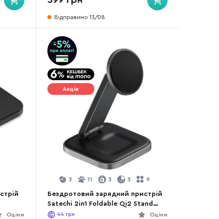
Відправимо 13/08
Акція
3
11
3
3
9
стрій
Бездротовий зарядний пристрій
Satechi 2in1 Foldable Qi2 Stand
Space Gray (ST-Q21FM)
Оціни
44
грн
Оціни