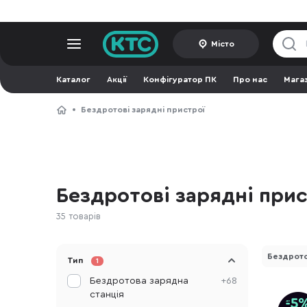
Місто
Каталог
Акції
Конфігуратор ПК
Про нас
Мага
Бездротові зарядні пристрої
Бездротові зарядні прис
35 товарів
Бездрото
Тип
1
Бездротова зарядна
+68
станція