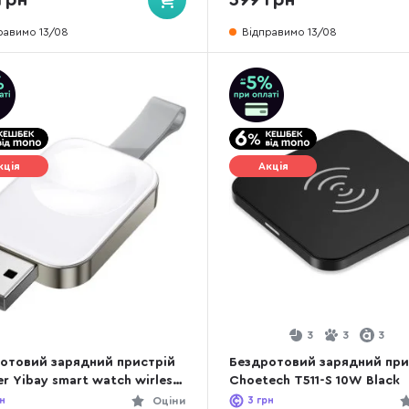
равимо 13/08
Відправимо 13/08
кція
Акція
3
3
3
отовий зарядний пристрій
Бездротовий зарядний при
er Yibay smart watch wirless
Choetech T511-S 10W Black
er with USB A port White
н
Оціни
3
грн