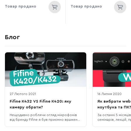
Товар продано
Товар продано
Блог
27 Лютого 2021
16 Липня 2020
Fifine K432 VS Fifine K420: яку
Як вибрати web
камеру обрати?
ноутбука та ПК
Нещодавно роблячи огляд мікрофонів
За останні 5 місяців
від бренду Fifine я був приємно вражений
семінарів, лекцій,
тим, який результат показують настільки
в онлайн з відомих 
доступні мікрофони. Детальніше про них
актуалізувалося пи