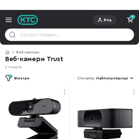
0
Вхід
Веб-камери
Веб-камери Trust
6 товарів
1
Фільтри
Спочатку:
Найпопулярніші