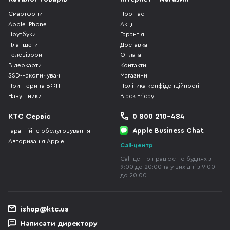
Смартфони
Про нас
Apple iPhone
Акції
Ноутбуки
Гарантія
Планшети
Доставка
Телевізори
Оплата
Відеокарти
Контакти
SSD-накопичувачі
Магазини
Принтери та БФП
Політика конфіденційності
Навушники
Black Friday
КТС Сервіс
0 800 210-484
Apple Business Chat
Гарантійне обслуговування
Авторизація Apple
Call-центр
Call-центр працює по буднях з
9:00 до 20:00 та у вихідні з 9:00
до 20:00
ishop@ktc.ua
Написати директору