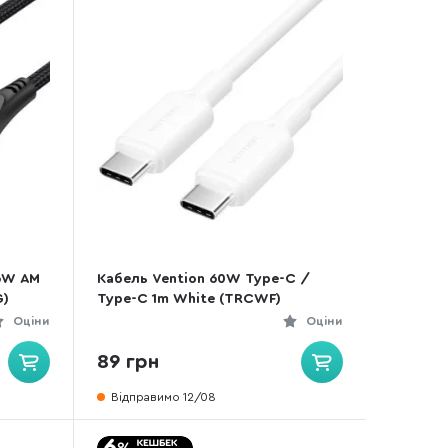
66W AM
Кабель Vention 60W Type-C /
G)
Type-C 1m White (TRCWF)
Оціни
Оціни
89 грн
Відправимо 12/08