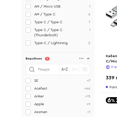
AM / Micro USB
1
AM / Type C
6
Type C / Type C
7
Type C / Type C
1
(Thunderbolt)
Type-C / Lightining
2
Кабел
Виробник
1
C/Mic
(CQG
3
гр
339 
2E
+7
Відп
Acefast
+46
Anker
+15
Apple
+9
Assman
+1