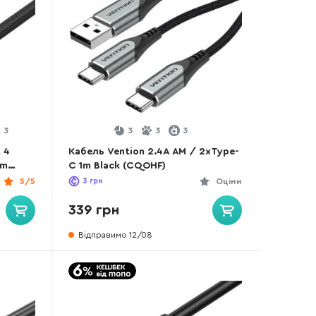
3
3
3
3
 4
Кабель Vention 2.4A AM / 2xType-
1m
C 1m Black (CQOHF)
5/5
3
грн
Оціни
339 грн
Відправимо 12/08