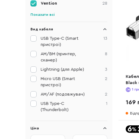
Vention
28
Показати всі
Вид кабеля
USB Type-C (Smart
13
пристрої)
AM/BM (принтер,
8
сканер)
Lightning (для Apple)
3
Кабел
Micro USB (Smart
2
Black
пристрої)
1
гр
AM/АF (подовжувач)
2
169 
USB Type-C
1
(Thunderbolt)
Відп
Ціна