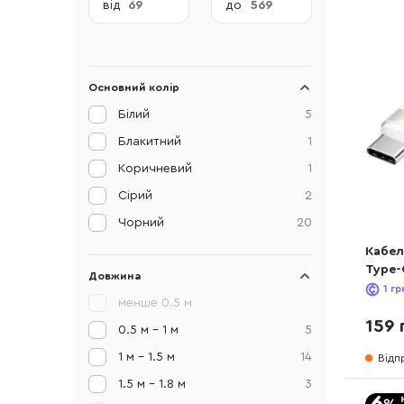
від
до
Основний колір
Білий
5
Блакитний
1
Коричневий
1
Сірий
2
Чорний
20
Кабел
Type-
Довжина
1
гр
менше 0.5 м
159 
0.5 м - 1 м
5
1 м - 1.5 м
14
Відп
1.5 м - 1.8 м
3