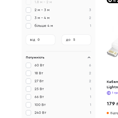
1.8 м - 2 м
2 м - 3 м
3
3 м - 4 м
2
більше 4 м
1
від
до
Потужність
60 Вт
6
18 Вт
2
27 Вт
2
Кабел
Light
25 Вт
1
1
гр
66 Вт
1
179 
100 Вт
1
240 Вт
1
Відп