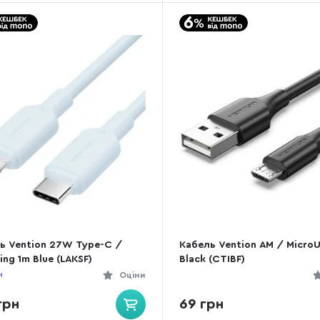
ь Vention 27W Type-C /
Кабель Vention AM / Micro
ing 1m Blue (LAKSF)
Black (CTIBF)
н
Оціни
грн
69 грн