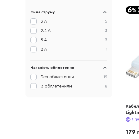
Сила струму
3 A
5
2.4 A
3
5 A
3
2 A
1
Наявність обплетення
Без обплетення
19
З обплетенням
8
Кабел
Lightn
1
гр
179 