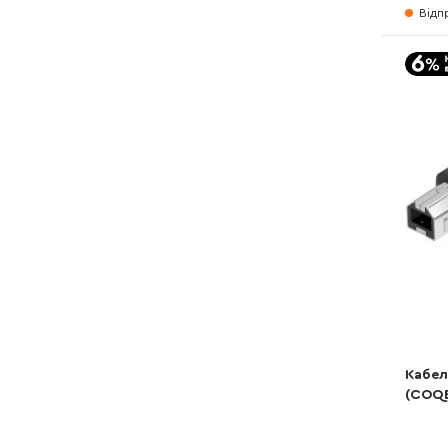
Відп
Кабел
(COQB