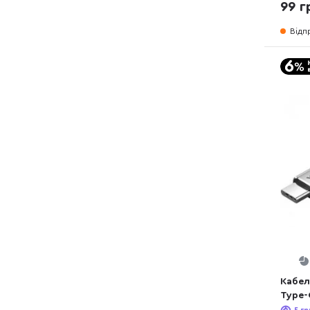
99 г
Відп
Кабел
Type-