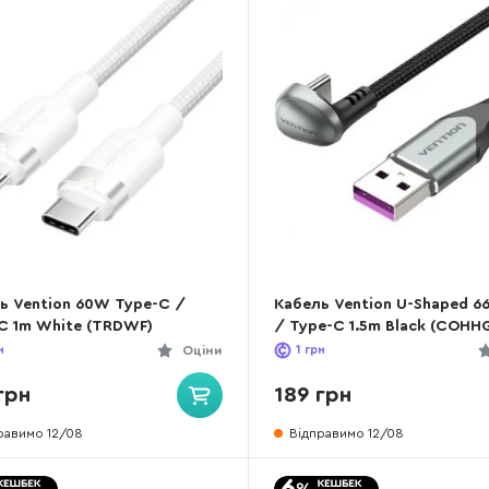
ь Vention 60W Type-C /
Кабель Vention U-Shaped 
C 1m White (TRDWF)
/ Type-C 1.5m Black (COHH
н
Оціни
1
грн
грн
189 грн
равимо 12/08
Відправимо 12/08