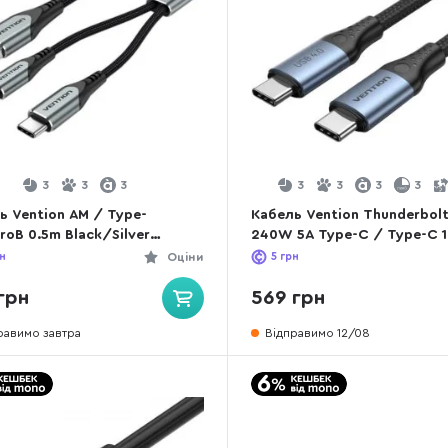
3
3
3
3
3
3
3
ь Vention AM / Type-
Кабель Vention Thunderbolt
roB 0.5m Black/Silver
240W 5A Type-C / Type-C 
HD)
Black (TAVHF)
н
Оціни
5
грн
грн
569 грн
равимо завтра
Відправимо 12/08