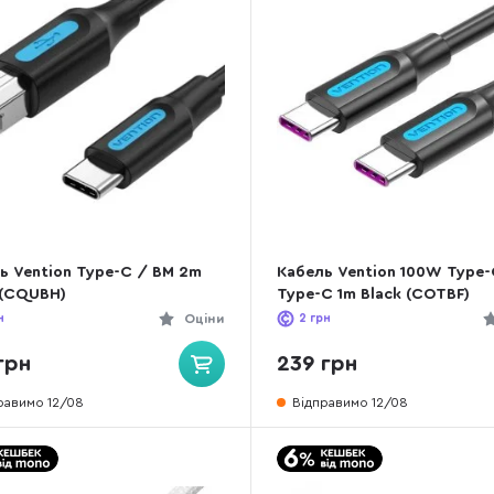
ь Vention Type-C / BM 2m
Кабель Vention 100W Type-
 (CQUBH)
Type-C 1m Black (COTBF)
н
Оціни
2
грн
грн
239 грн
равимо 12/08
Відправимо 12/08