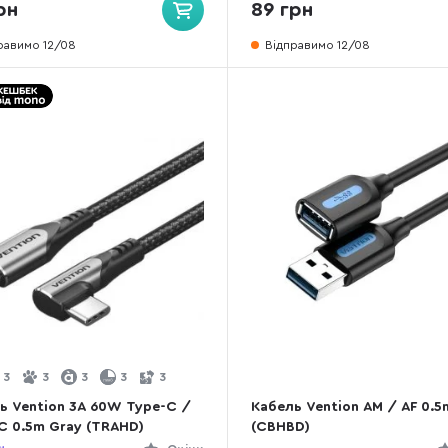
рн
89 грн
равимо 12/08
Відправимо 12/08
3
3
3
3
3
ь Vention 3A 60W Type-C /
Кабель Vention AM / AF 0.5
C 0.5m Gray (TRAHD)
(CBHBD)