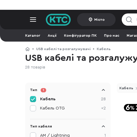
Місто
Каталог
Акції
Конфігуратор ПК
Про нас
Мага
USB кабелі та розгалужувачі
Кабель
USB кабелі та розгалужу
28 товарів
Кабель
Тип
1
Кабель
28
Кабель OTG
+2
Тип кабеля
AM / Lightning
1