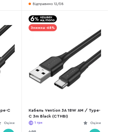
Відправимо 12/08
Знижка -68%
ype-C
Кабель Vention 3A 18W AM / Type-
C 3m Black (CTHBI)
Оціни
1
грн
Оціни
499