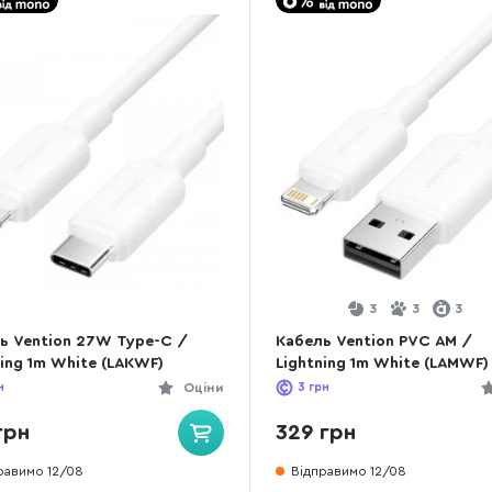
3
3
3
ь Vention 27W Type-C /
Кабель Vention PVC AM /
ning 1m White (LAKWF)
Lightning 1m White (LAMWF)
н
Оціни
3
грн
грн
329 грн
равимо 12/08
Відправимо 12/08