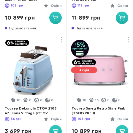
108
грн
Оціни
118
грн
Оціни
10 899 грн
11 899 грн
Під замовлення
Під замовлення
Акція
10
8
8
8
10
13
8
8
Тостер DeLonghi CTOV 2103
Тостер Smeg Retro Style Pink
AZ Icona Vintage (CTOV
(TSF02PKEU)
2103.AZ)
36
грн
Оціни
108
грн
Оціни
3 699 грн
10 899 грн