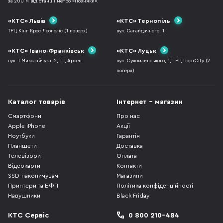
за 200 м від станції метро «Позняки».
«КТС» Львів
«КТС» Тернопіль
ТРЦ Кінг Крос Леополіс (1 поверх)
вул. Сагайдачного, 1
«КТС» Івано-Франківськ
«КТС» Луцьк
вул. І.Миколайчука, 2, ТЦ Арсен
вул. Сухомлинського, 1, ТРЦ ПортCity (2
поверх)
Каталог товарів
Інтернет - магазин
Смартфони
Про нас
Apple iPhone
Акції
Ноутбуки
Гарантія
Планшети
Доставка
Телевізори
Оплата
Відеокарти
Контакти
SSD-накопичувачі
Магазини
Принтери та БФП
Політика конфіденційності
Навушники
Black Friday
КТС Сервіс
0 800 210-484