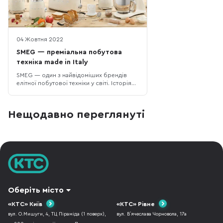
04 Жовтня 2022
SMEG — преміальна побутова
техніка made in Italy
SMEG — один з найвідоміших брендів
елітної побутової техніки у світі. Історія
бренду почалася з 1948 року, коли
Вітторіо Бертацонні заснував
металургійний завод SMEG. Абревіатура
Нещодавно переглянуті
SMEG - це Smalteria Metallurgica Emiliana
Guastalla (Металургійне емалювання
Емілія Гуасталла). Між іншим, компанія і
дос
Оберіть місто
«КТС» Київ
«КТС» Рівне
вул. О.Мишуги, 4, ТЦ Піраміда (1 поверх),
вул. В`ячеслава Чорновола, 17а