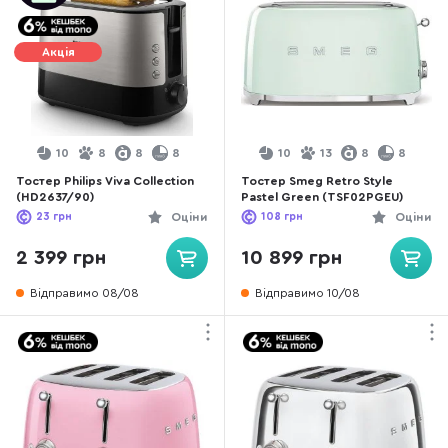
Акція
10
8
8
8
10
13
8
8
Тостер Philips Viva Collection
Тостер Smeg Retro Style
(HD2637/90)
Pastel Green (TSF02PGEU)
23
грн
Оціни
108
грн
Оціни
2 399 грн
10 899 грн
Відправимо 08/08
Відправимо 10/08