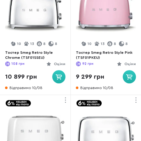
10
13
8
8
10
13
8
8
Тостер Smeg Retro Style
Тостер Smeg Retro Style Pink
Chrome (TSF01SSEU)
(TSF01PKEU)
108
грн
Оціни
92
грн
Оціни
10 899 грн
9 299 грн
Відправимо 10/08
Відправимо 10/08