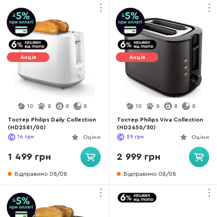
Акція
Акція
10
8
8
8
10
8
8
8
Тостер Philips Daily Collection
Тостер Philips Viva Collection
(HD2581/00)
(HD2650/30)
14
грн
Оціни
29
грн
Оціни
1 499 грн
2 999 грн
Відправимо 08/08
Відправимо 08/08