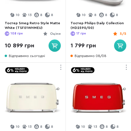
10
13
8
8
10
8
8
8
Тостер Smeg Retro Style Matte
Тостер Philips Daily Collection
White (TSF01WHMEU)
(HD2590/00)
108
грн
Оціни
17
грн
5/5
10 899 грн
1 799 грн
Відправимо сьогодні
Відправимо 08/08
10
13
8
8
10
13
8
8