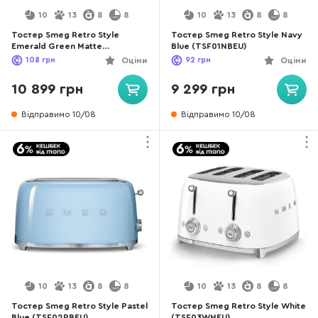
10
13
8
8
10
13
8
8
Тостер Smeg Retro Style
Тостер Smeg Retro Style Navy
Emerald Green Matte
Blue (TSF01NBEU)
(TSF01EGMEU)
108
грн
Оціни
92
грн
Оціни
10 899 грн
9 299 грн
Відправимо 10/08
Відправимо 10/08
10
13
8
8
10
13
8
8
Тостер Smeg Retro Style Pastel
Тостер Smeg Retro Style White
Blue (TSF02PBEU)
(TSF03WHEU)