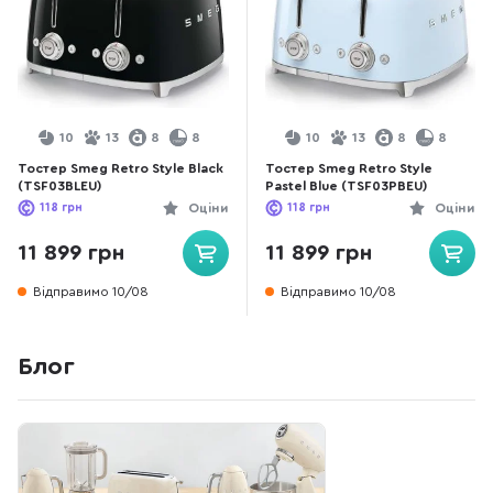
10
13
8
8
10
13
8
8
Тостер Smeg Retro Style Black
Тостер Smeg Retro Style
(TSF03BLEU)
Pastel Blue (TSF03PBEU)
118
грн
Оціни
118
грн
Оціни
11 899 грн
11 899 грн
Відправимо 10/08
Відправимо 10/08
Блог