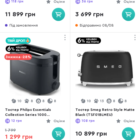
118
грн
Оціни
36
грн
Оціни
11 899 грн
3 699 грн
Під замовлення
Відправимо 08/08
Знижка -28%
10
8
8
8
10
13
8
8
Тостер Philips Essentials
Тостер Smeg Retro Style Matte
Collection Series 1000
Black (TSF01BLMEU)
(HD2510/90)
12
грн
Оціни
108
грн
Оціни
1 799
10 899 грн
1 299 грн