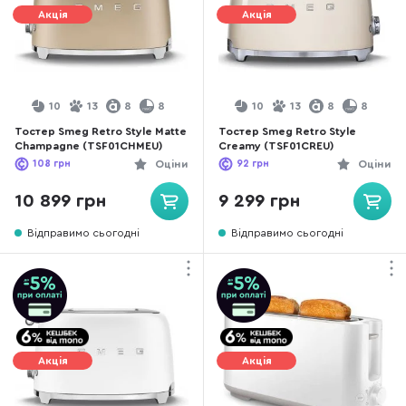
Акція
Акція
10
13
8
8
10
13
8
8
Тостер Smeg Retro Style Matte
Тостер Smeg Retro Style
Champagne (TSF01CHMEU)
Creamy (TSF01CREU)
108
грн
Оціни
92
грн
Оціни
10 899 грн
9 299 грн
Відправимо сьогодні
Відправимо сьогодні
Акція
Акція