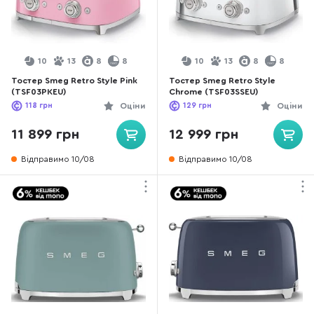
10
13
8
8
10
13
8
8
Тостер Smeg Retro Style Pink
Тостер Smeg Retro Style
(TSF03PKEU)
Chrome (TSF03SSEU)
118
грн
Оціни
129
грн
Оціни
11 899 грн
12 999 грн
Відправимо 10/08
Відправимо 10/08