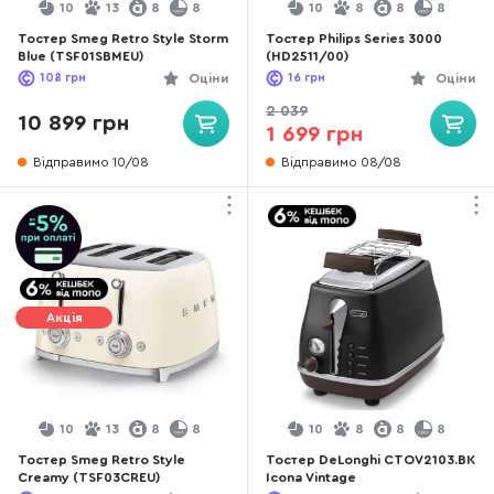
10
13
8
8
10
8
8
8
Тостер Smeg Retro Style Storm
Тостер Philips Series 3000
Blue (TSF01SBMEU)
(HD2511/00)
108
грн
Оціни
16
грн
Оціни
2 039
10 899 грн
1 699 грн
Відправимо 10/08
Відправимо 08/08
Акція
10
13
8
8
10
8
8
8
Тостер Smeg Retro Style
Тостер DeLonghi CTOV2103.BK
Creamy (TSF03CREU)
Icona Vintage