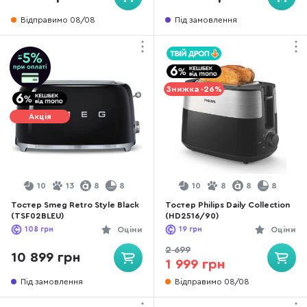
Відправимо 08/08
Під замовлення
Знижка -26%
Акція
10
13
8
8
10
8
8
8
Тостер Smeg Retro Style Black
Тостер Philips Daily Collection
(TSF02BLEU)
(HD2516/90)
108
грн
Оціни
19
грн
Оціни
2 699
10 899 грн
1 999 грн
Під замовлення
Відправимо 08/08