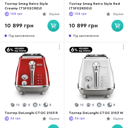
Тостер Smeg Retro Style
Тостер Smeg Retro Style Red
Creamy (TSF02CREU)
(TSF02RDEU)
108
грн
Оціни
108
грн
Оціни
10 899 грн
10 899 грн
Під замовлення
Під замовлення
10
8
8
8
10
8
8
8
Тостер DeLonghi CTOC 2103 R
Тостер DeLonghi CTOC 2103 W
36
грн
Оціни
36
грн
Оціни