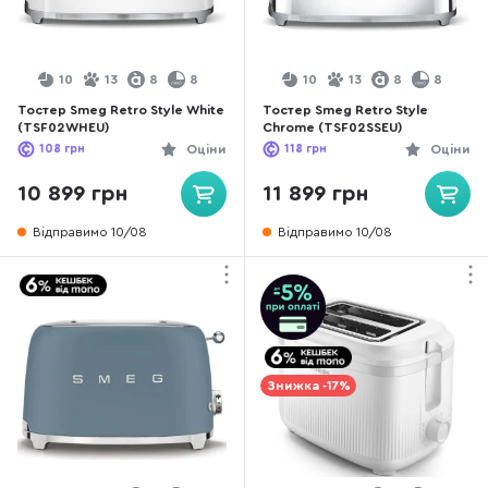
10
13
8
8
10
13
8
8
Тостер Smeg Retro Style White
Тостер Smeg Retro Style
(TSF02WHEU)
Chrome (TSF02SSEU)
108
грн
Оціни
118
грн
Оціни
10 899 грн
11 899 грн
Відправимо 10/08
Відправимо 10/08
Знижка -17%