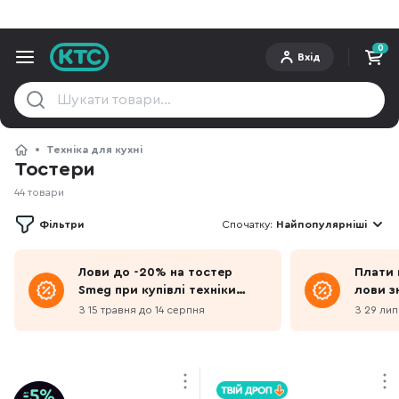
0
Вхід
Техніка для кухні
Тостери
44 товари
Фільтри
Спочатку:
Найпопулярніші
Лови до -20% на тостер
Плати 
Smeg при купівлі техніки
лови з
червоного кольору
З 15 травня до 14 серпня
З 29 лип