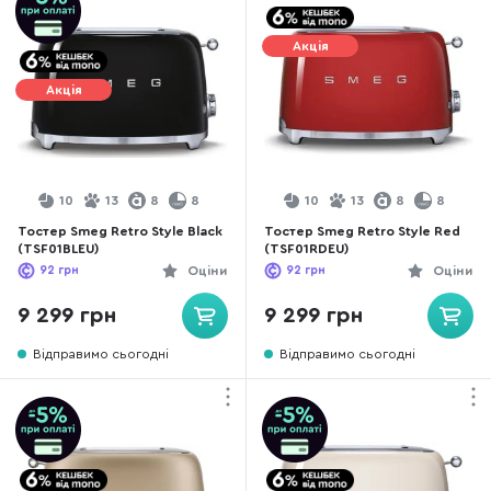
Акція
Акція
10
13
8
8
10
13
8
8
Тостер Smeg Retro Style Black
Тостер Smeg Retro Style Red
(TSF01BLEU)
(TSF01RDEU)
92
грн
Оціни
92
грн
Оціни
9 299 грн
9 299 грн
Відправимо сьогодні
Відправимо сьогодні