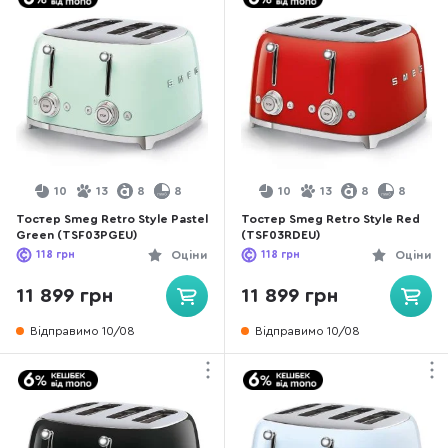
10
13
8
8
10
13
8
8
Тостер Smeg Retro Style Pastel
Тостер Smeg Retro Style Red
Green (TSF03PGEU)
(TSF03RDEU)
118
грн
Оціни
118
грн
Оціни
11 899 грн
11 899 грн
Відправимо 10/08
Відправимо 10/08