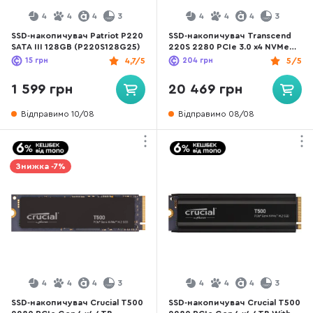
4
4
4
3
4
4
4
3
SSD-накопичувач Patriot P220
SSD-накопичувач Transcend
SATA III 128GB (P220S128G25)
220S 2280 PCIe 3.0 x4 NVMe
1TB (TS1TMTE220S)
15
грн
4,7/5
204
грн
5/5
1 599 грн
20 469 грн
Відправимо 10/08
Відправимо 08/08
Знижка -7%
4
4
4
3
4
4
4
3
SSD-накопичувач Crucial T500
SSD-накопичувач Crucial T500