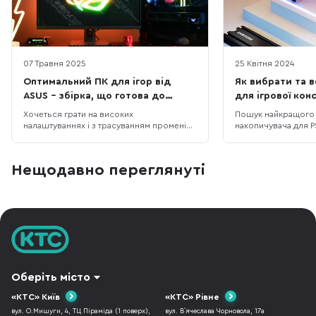
07 Травня 2025
25 Квітня 2024
Оптимальний ПК для ігор від
Як вибрати та 
ASUS – збірка, що готова до
для ігрової конс
S.T.A.L.K.E.R. 2 і не тільки
Хочеться грати на високих
Пошук найкращого 
налаштуваннях і з трасуванням променів
накопичувача для P
у S.T.A.L.K.E.R. 2, але старе залізо вже не
складним завдання
тягне? Ми підібрали відносно недорогу
вибір: на ринку є б
конфігурацію ігрового ПК, який
накопичувачів для P
Нещодавно переглянуті
дозволить не лише пограти з комфортом,
просте і безпробл
але й стрімити ігри на популярні
місткості для вашої
платформи. Корпус ASUS A23 Plus, блок
Проте не варто бр
живлення
в надії, що для P
Оберіть місто
«КТС» Київ
«КТС» Рівне
вул. О.Мишуги, 4, ТЦ Піраміда (1 поверх),
вул. В`ячеслава Чорновола, 17а