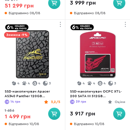
3 999 грн
51 299 грн
Відправимо 08/08
Відправимо 08/08
Знижка -9%
4
4
4
3
4
4
4
3
SSD-накопичувач Apacer
SSD-накопичувач OCPC XTL-
AS340 Panther 120GB
200 SATA III 512GB
(AP120GAS340G-1)
(SSD25S3T512GLT)
14
грн
3,2/5
39
грн
Оціни
1 656
3 917 грн
1 499 грн
Відправимо 10/08
Відправимо 10/08