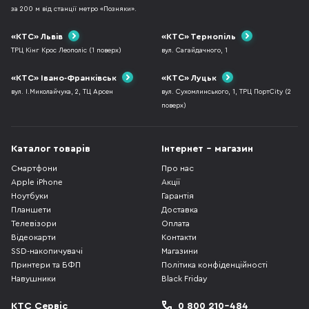
за 200 м від станції метро «Позняки».
«КТС» Львів
«КТС» Тернопіль
ТРЦ Кінг Крос Леополіс (1 поверх)
вул. Сагайдачного, 1
«КТС» Івано-Франківськ
«КТС» Луцьк
вул. І.Миколайчука, 2, ТЦ Арсен
вул. Сухомлинського, 1, ТРЦ ПортCity (2
поверх)
Каталог товарів
Інтернет - магазин
Смартфони
Про нас
Apple iPhone
Акції
Ноутбуки
Гарантія
Планшети
Доставка
Телевізори
Оплата
Відеокарти
Контакти
SSD-накопичувачі
Магазини
Принтери та БФП
Політика конфіденційності
Навушники
Black Friday
КТС Сервіс
0 800 210-484