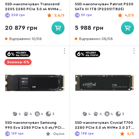
SSD-накопичувач Transcend
SSD-накопичувач Patriot P220
220S 2280 PCIe 3.0 x4 NVMe
SATA III 1TB (P220S1TB25)
2TB (TS2TMTE220S)
208
грн
2,6/5
59
грн
4,7/5
20 879 грн
5 988 грн
Відправимо 10/08
Відправимо 08/08
Знижка -5%
4
4
4
3
4
4
4
3
SSD-накопичувач Samsung
SSD-накопичувач Crucial T700
990 Evo 2280 PCIe 4.0 x4/PCIe
2280 PCIe 5.0 x4 NVMe 2.0 2TB
5.0 x2 NVMe 2.0 2TB (MZ-
(CT2000T700SSD3)
159
грн
Оціни
198
грн
5/5
V9E2T0BW)