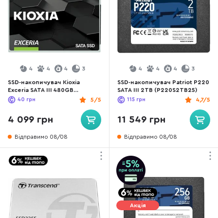
4
4
4
3
4
4
4
3
SSD-накопичувач Kioxia
SSD-накопичувач Patriot P220
Exceria SATA III 480GB
SATA III 2TB (P220S2TB25)
(LTC10Z480GG8)
40
грн
5/5
115
грн
4,7/5
4 099 грн
11 549 грн
Відправимо 08/08
Відправимо 08/08
Акція