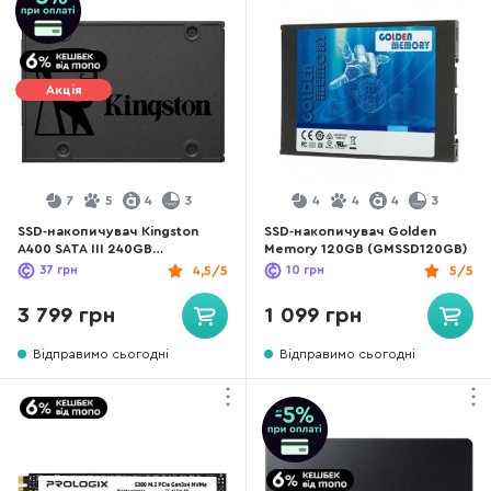
Акція
7
5
4
3
4
4
4
3
SSD-накопичувач Kingston
SSD-накопичувач Golden
A400 SATA III 240GB
Memory 120GB (GMSSD120GB)
(SA400S37/240G)
37
грн
4,5/5
10
грн
5/5
3 799 грн
1 099 грн
Відправимо сьогодні
Відправимо сьогодні