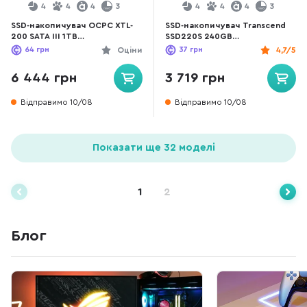
4
4
4
3
4
4
4
3
SSD-накопичувач OCPC XTL-
SSD-накопичувач Transcend
200 SATA III 1TB
SSD220S 240GB
(SSD25S3T1TBLT)
(TS240GSSD220S)
64
грн
Оціни
37
грн
4,7/5
6 444 грн
3 719 грн
Відправимо 10/08
Відправимо 10/08
Показати ще 32 моделі
1
2
Блог