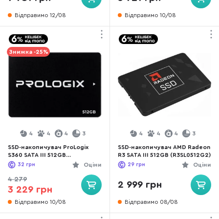
Відправимо 12/08
Відправимо 10/08
Знижка -25%
4
4
4
3
4
4
4
3
SSD-накопичувач ProLogix
SSD-накопичувач AMD Radeon
S360 SATA III 512GB
R3 SATA III 512GB (R3SL0512G2)
(PRO512GS360)
32
грн
Оціни
29
грн
Оціни
4 279
2 999 грн
3 229 грн
Відправимо 10/08
Відправимо 08/08