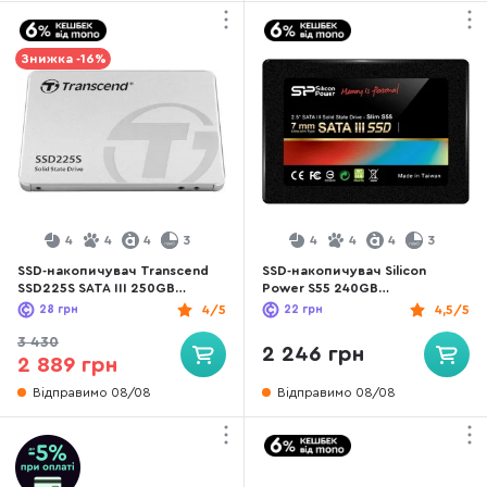
Знижка -16%
4
4
4
3
4
4
4
3
SSD-накопичувач Transcend
SSD-накопичувач Silicon
SSD225S SATA III 250GB
Power S55 240GB
(TS250GSSD225S)
(SP240GBSS3S55S25)
28
грн
4/5
22
грн
4,5/5
3 430
2 246 грн
2 889 грн
Відправимо 08/08
Відправимо 08/08