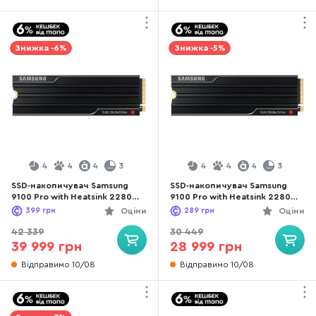
Знижка -6%
Знижка -5%
4
4
4
3
4
4
4
3
SSD-накопичувач Samsung
SSD-накопичувач Samsung
9100 Pro with Heatsink 2280
9100 Pro with Heatsink 2280
PCIe 5.0 x4 NVMe 2.0 4TB (MZ-
PCIe 5.0 x4 NVMe 2.0 2TB (MZ-
399
грн
Оціни
289
грн
Оціни
VAP4T0CW)
VAP2T0CW)
42 339
30 449
39 999 грн
28 999 грн
Відправимо 10/08
Відправимо 10/08