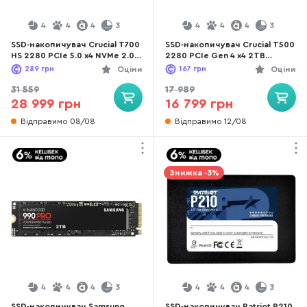
4
4
4
3
4
4
4
3
SSD-накопичувач Crucial T700
SSD-накопичувач Crucial T500
HS 2280 PCIe 5.0 x4 NVMe 2.0
2280 PCIe Gen 4 x4 2TB
4TB (CT4000T700SSD5)
(CT2000T500SSD8)
289
грн
Оціни
167
грн
Оціни
31 559
17 989
28 999 грн
16 799 грн
Відправимо 08/08
Відправимо 12/08
Знижка -3%
4
4
4
3
4
4
4
3
SSD-накопичувач Samsung
SSD-накопичувач Patriot P210