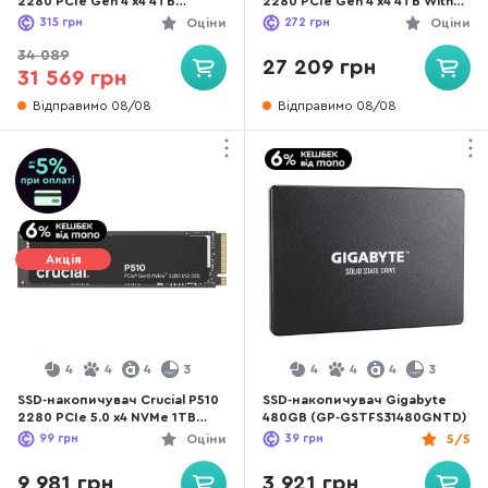
2280 PCIe Gen 4 x4 4TB
2280 PCIe Gen 4 x4 4TB With
(CT4000T500SSD3)
Heatsink (CT4000T500SSD5)
315
грн
Оціни
272
грн
Оціни
34 089
27 209 грн
31 569 грн
Відправимо 08/08
Відправимо 08/08
Акція
4
4
4
3
4
4
4
3
SSD-накопичувач Crucial P510
SSD-накопичувач Gigabyte
2280 PCIe 5.0 x4 NVMe 1TB
480GB (GP-GSTFS31480GNTD)
(CT1000P510SSD8)
99
грн
Оціни
39
грн
5/5
9 981 грн
3 921 грн