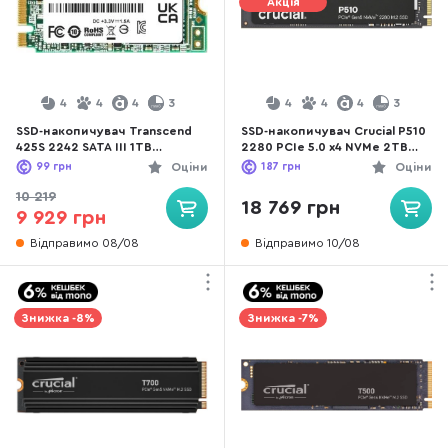
Акція
4
4
4
3
4
4
4
3
SSD-накопичувач Transcend
SSD-накопичувач Crucial P510
425S 2242 SATA III 1TB
2280 PCIe 5.0 x4 NVMe 2TB
(TS1TMTS425S)
(CT2000P510SSD8)
99
грн
Оціни
187
грн
Оціни
10 219
18 769 грн
9 929 грн
Відправимо 08/08
Відправимо 10/08
Знижка -8%
Знижка -7%