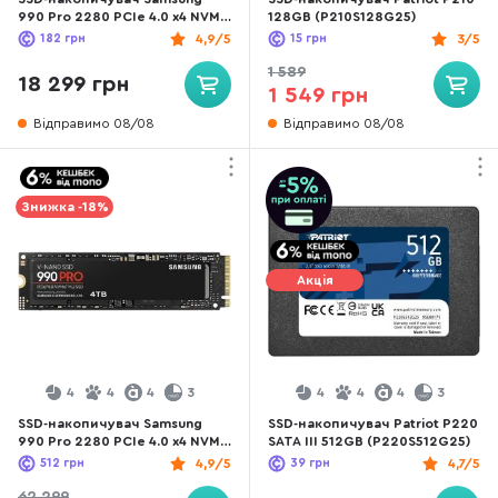
990 Pro 2280 PCIe 4.0 x4 NVMe
128GB (P210S128G25)
2TB (MZ-V9P2T0BW)
182
грн
4,9/5
15
грн
3/5
1 589
18 299 грн
1 549 грн
Відправимо 08/08
Відправимо 08/08
Знижка -18%
Акція
4
4
4
3
4
4
4
3
SSD-накопичувач Samsung
SSD-накопичувач Patriot P220
990 Pro 2280 PCIe 4.0 x4 NVMe
SATA III 512GB (P220S512G25)
2.0 (MZ-V9P4T0BW)
512
грн
4,9/5
39
грн
4,7/5
62 299