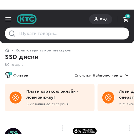
0
Вхід
Компʼютери та комплектуючі
SSD диски
80 товарів
1
Фільтри
Спочатку:
Найпопулярніші
Плати карткою онлайн -
Лови д
лови знижку!
операт
З 29 липня до 31 серпня
З 31 лип