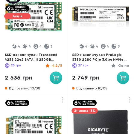
Акція
4
4
4
3
4
4
4
3
SSD-накопичувач Transcend
SSD-накопичувач ProLogix
425S 2242 SATA III 250GB
S380 2280 PCIe 3.0 x4 NVMe
(TS250GMTS425S)
256GB (PRO256GS380)
25
грн
4,2/5
27
грн
Оціни
2 536 грн
2 749 грн
Відправимо 10/08
Відправимо 10/08
Знижка -3%