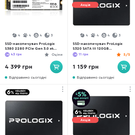
Акція
4
4
4
3
4
4
4
3
SSD-накопичувач ProLogix
SSD-накопичувач ProLogix
S380 2280 PCIe Gen 3.0 x4
S320 SATA III 120GB
NVMe 512GB (PRO512GS380)
(PRO120GS320)
43
грн
Оціни
11
грн
5/5
4 399 грн
1 159 грн
Відправимо сьогодні
Відправимо сьогодні
Акція