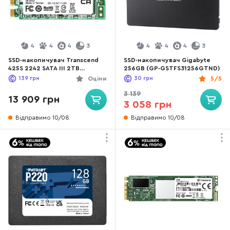
4
4
4
3
4
4
4
3
SSD-накопичувач Transcend
SSD-накопичувач Gigabyte
425S 2242 SATA III 2TB
256GB (GP-GSTFS31256GTND)
(TS2TMTS425S)
139
грн
Оціни
30
грн
5/5
3 139
13 909 грн
3 058 грн
Відправимо 10/08
Відправимо 10/08