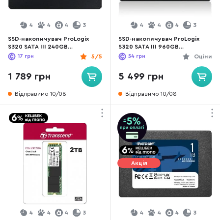
4
4
4
3
4
4
4
3
SSD-накопичувач ProLogix
SSD-накопичувач ProLogix
S320 SATA III 240GB
S320 SATA III 960GB
(PRO240GS320)
(PRO960GS320)
17
грн
5/5
54
грн
Оціни
1 789 грн
5 499 грн
Відправимо 10/08
Відправимо 10/08
Акція
4
4
4
3
4
4
4
3