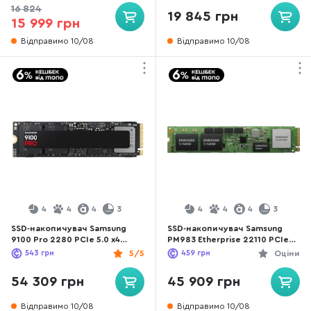
16 824
19 845 грн
15 999 грн
Відправимо 10/08
Відправимо 10/08
4
4
4
3
4
4
4
3
SSD-накопичувач Samsung
SSD-накопичувач Samsung
9100 Pro 2280 PCIe 5.0 x4
PM983 Etherprise 22110 PCIe
NVMe 2.0 4TB (MZ-VAP4T0BW)
3.0 x4 NVMe 960GB OEM
543
грн
5/5
459
грн
Оціни
(MZ1LB960HAJQ)
54 309 грн
45 909 грн
Відправимо 10/08
Відправимо 10/08