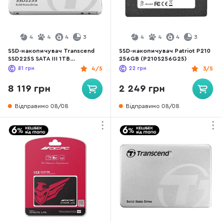
4
4
4
3
4
4
4
3
SSD-накопичувач Transcend
SSD-накопичувач Patriot P210
SSD225S SATA III 1TB
256GB (P210S256G25)
(TS1TSSD225S)
81
грн
4/5
22
грн
3/5
8 119 грн
2 249 грн
Відправимо 08/08
Відправимо 08/08