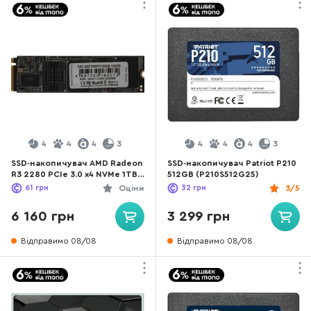
4
4
4
3
4
4
4
3
SSD-накопичувач AMD Radeon
SSD-накопичувач Patriot P210
R3 2280 PCIe 3.0 x4 NVMe 1TB
512GB (P210S512G25)
(R3MP31024G8)
61
грн
Оціни
32
грн
3/5
6 160 грн
3 299 грн
Відправимо 08/08
Відправимо 08/08