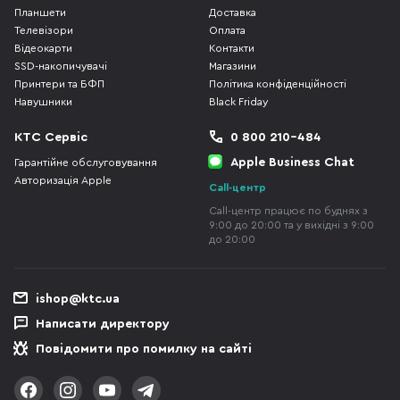
Планшети
Доставка
Телевізори
Оплата
Відеокарти
Контакти
SSD-накопичувачі
Магазини
Принтери та БФП
Політика конфіденційності
Навушники
Black Friday
КТС Сервіс
0 800 210-484
Apple Business Chat
Гарантійне обслуговування
Авторизація Apple
Call-центр
Call-центр працює по буднях з
9:00 до 20:00 та у вихідні з 9:00
до 20:00
ishop@ktc.ua
Написати директору
Повідомити про помилку на сайті