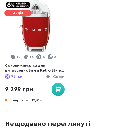
Акція
10
13
8
8
Соковижималка для
цитрусових Smeg Retro Style
Red CJF11RDEU
92
грн
Оціни
9 299 грн
Відправимо 12/08
Нещодавно переглянуті