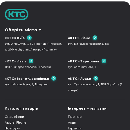
Оберіть місто
«КТС» Київ
«КТС» Рівне
вул. О.Мишуги, 4, ТЦ Піраміда (1 поверх),
вул. В`ячеслава Чорновола, 17а
за 200 м від станції метро «Позняки».
«КТС» Львів
«КТС» Тернопіль
ТРЦ Кінг Крос Леополіс (1 поверх)
вул. Сагайдачного, 1
«КТС» Івано-Франківськ
«КТС» Луцьк
вул. І.Миколайчука, 2, ТЦ Арсен
вул. Сухомлинського, 1, ТРЦ ПортCity (2
поверх)
Каталог товарів
Інтернет - магазин
Смартфони
Про нас
Apple iPhone
Акції
Ноутбуки
Гарантія