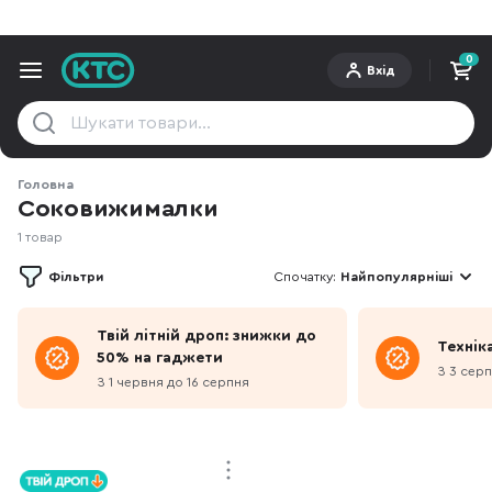
0
Вхід
Головна
Соковижималки
1 товар
Фільтри
Спочатку:
Найпопулярніші
Твій літній дроп: знижки до
Техніка
50% на гаджети
З 3 сер
З 1 червня до 16 серпня