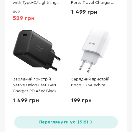
with Type-C/Lightning
Ports Travel Charger
(E0116401)
(ECT2CA-QYB01-Z)
1 499 грн
699
529 грн
Зарядний пристрій
Зарядний пристрій
Native Union Fast GaN
Hoco C73A White
Charger PD 45W Black
(FAST-PD45-BLK-EU)
1 499 грн
199 грн
Переглянути усі (512)