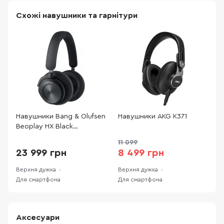
Схожі навушники та гарнітури
Навушники Bang & Olufsen
Навушники AKG K371
Н
Beoplay HX Black
M
Anthracite (1224000)
11 099
3
23 999 грн
8 499 грн
Верхня дужка
Верхня дужка
В
Для смартфона
Для смартфона
Д
Аксесуари