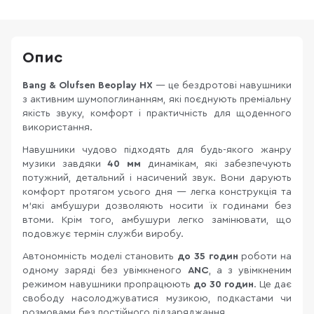
Опис
Bang & Olufsen Beoplay HX
— це бездротові навушники
з активним шумопоглинанням, які поєднують преміальну
якість звуку, комфорт і практичність для щоденного
використання.
Навушники чудово підходять для будь-якого жанру
музики завдяки
40 мм
динамікам, які забезпечують
потужний, детальний і насичений звук. Вони дарують
комфорт протягом усього дня — легка конструкція та
м’які амбушури дозволяють носити їх годинами без
втоми. Крім того, амбушури легко замінювати, що
подовжує термін служби виробу.
Автономність моделі становить
до 35 годин
роботи на
одному заряді без увімкненого
ANC
, а з увімкненим
режимом навушники пропрацюють
до 30 годин
. Це дає
свободу насолоджуватися музикою, подкастами чи
розмовами без постійного підзаряджання.