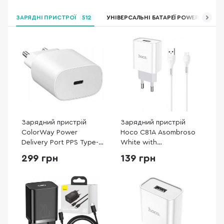
ЗАРЯДНІ ПРИСТРОЇ
512
УНІВЕРСАЛЬНІ БАТАРЕЇ POWER BANK
Зарядний пристрій
Зарядний пристрій
ColorWay Power
Hoco C81A Asombroso
Delivery Port PPS Type-C
White with
25W White (CW-
AM/MicroUSB (C81A
299 грн
139 грн
CHS033PD-WT)
+Micro)