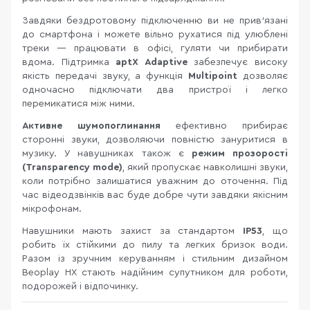
Завдяки бездротовому підключенню ви не прив’язані
до смартфона і можете вільно рухатися під улюблені
треки — працювати в офісі, гуляти чи прибирати
вдома. Підтримка
aptX Adaptive
забезпечує високу
якість передачі звуку, а функція
Multipoint
дозволяє
одночасно підключати два пристрої і легко
перемикатися між ними.
Активне шумопоглинання
ефективно прибирає
сторонні звуки, дозволяючи повністю зануритися в
музику. У навушниках також є
режим прозорості
(Transparency mode)
, який пропускає навколишні звуки,
коли потрібно залишатися уважним до оточення. Під
час відеодзвінків вас буде добре чути завдяки якісним
мікрофонам.
Навушники мають захист за стандартом
IP53
, що
робить їх стійкими до пилу та легких бризок води.
Разом із зручним керуванням і стильним дизайном
Beoplay HX стають надійним супутником для роботи,
подорожей і відпочинку.