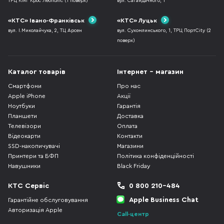
ТРЦ Кінг Крос Леополіс (1 поверх)
вул. Сагайдачного, 1
«КТС» Івано-Франківськ
«КТС» Луцьк
вул. І.Миколайчука, 2, ТЦ Арсен
вул. Сухомлинського, 1, ТРЦ ПортCity (2
поверх)
Каталог товарів
Інтернет - магазин
Смартфони
Про нас
Apple iPhone
Акції
Ноутбуки
Гарантія
Планшети
Доставка
Телевізори
Оплата
Відеокарти
Контакти
SSD-накопичувачі
Магазини
Принтери та БФП
Політика конфіденційності
Навушники
Black Friday
КТС Сервіс
0 800 210-484
Apple Business Chat
Гарантійне обслуговування
Авторизація Apple
Call-центр