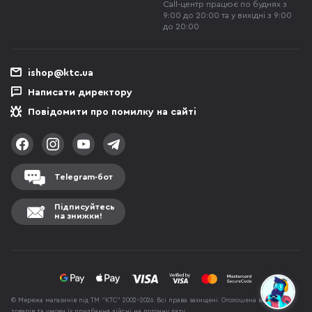
Call-центр працює по буднях з
9:00 до 20:00 та у вихідні з 9:00
до 20:00
ishop@ktc.ua
Написати директору
Повідомити про помилку на сайті
Telegram-бот
Підписуйтесь
на знижки!
© Мережа магазинів під ТМ "КТС" 2002-2026. Всі права захищені. Оголошена вартість
товарів та умови їх придбання дійсні на поточну дату.