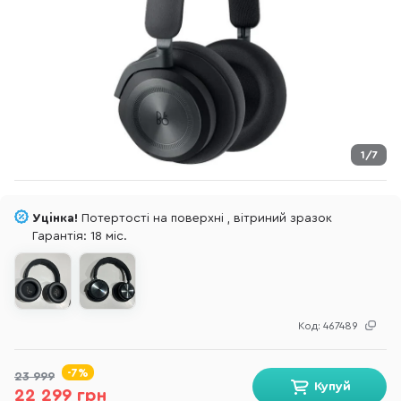
1/7
Уцінка!
Потертості на поверхні , вітриний зразок
Гарантія: 18 міс.
Код:
467489
-7%
23 999
Купуй
22 299 грн