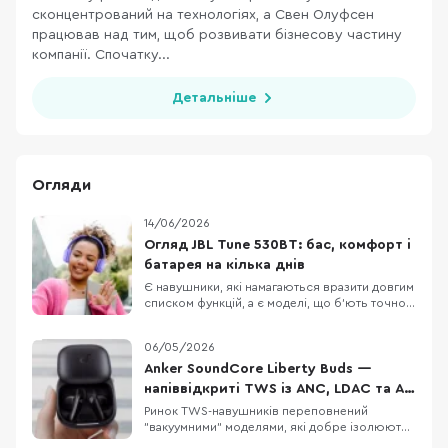
сконцентрований на технологіях, а Свен Олуфсен
працював над тим, щоб розвивати бізнесову частину
компанії. Спочатку...
Детальніше
Огляди
14/06/2026
Огляд JBL Tune 530BT: бас, комфорт і
батарея на кілька днів
Є навушники, які намагаються вразити довгим
списком функцій, а є моделі, що б’ють точно в
повсякденні потреби: легка конструкція,
зрозуміле керування, впізнаваний басовий
06/05/2026
характер і батарея, про яку не доводиться
думати щодня. JBL Tune 530BT належать саме
Anker SoundCore Liberty Buds —
до другої категорії. Це бездротові накладні
напіввідкриті TWS із ANC, LDAC та AI-
перекладом
Ринок TWS-навушників переповнений
"вакуумними" моделями, які добре ізолюють
від шуму, але не всім підходять для тривалого