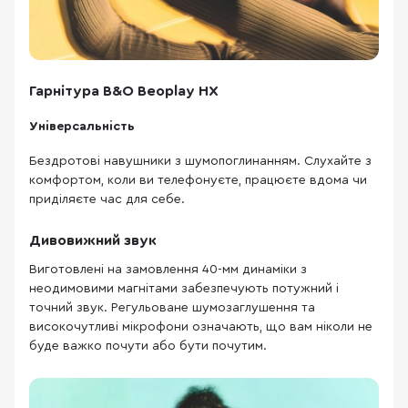
Гарнітура B&O Beoplay HX
Універсальність
Бездротові навушники з шумопоглинанням. Слухайте з
комфортом, коли ви телефонуєте, працюєте вдома чи
приділяєте час для себе.
Дивовижний звук
Виготовлені на замовлення 40-мм динаміки з
неодимовими магнітами забезпечують потужний і
точний звук. Регульоване шумозаглушення та
високочутливі мікрофони означають, що вам ніколи не
буде важко почути або бути почутим.