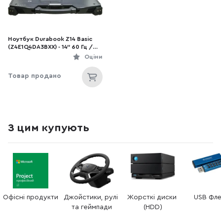
Ноутбук Durabook Z14 Basic
(Z4E1Q4DA3BXX) - 14" 60 Гц /
Intel Core i5 / i5-1135G7 / DDR5
Оціни
16 ГБ / PCI-E SSD 1 ТБ / Intel Iris
Xe Graphics
Товар продано
З цим купують
Офісні продукти
Джойстики, рулі 
Жорсткі диски 
USB Фл
та геймпади
(HDD)