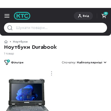
0
Вхід
Ноутбуки
Ноутбуки Durabook
1 товар
1
Фільтри
Спочатку:
Найпопулярніші