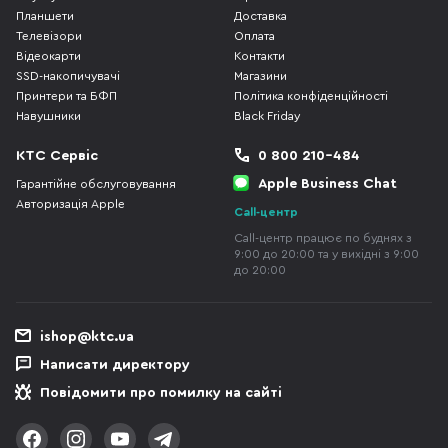
Планшети
Доставка
Телевізори
Оплата
Відеокарти
Контакти
SSD-накопичувачі
Магазини
Принтери та БФП
Політика конфіденційності
Навушники
Black Friday
КТС Сервіс
0 800 210-484
Apple Business Chat
Гарантійне обслуговування
Авторизація Apple
Call-центр
Call-центр працює по буднях з
9:00 до 20:00 та у вихідні з 9:00
до 20:00
ishop@ktc.ua
Написати директору
Повідомити про помилку на сайті