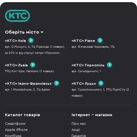
коротк
Оберіть місто
«КТС» Київ
«КТС» Рівне
вул. О.Мишуги, 4, ТЦ Піраміда (1 поверх),
вул. В`ячеслава Чорновола, 17а
за 200 м від станції метро «Позняки».
«КТС» Львів
«КТС» Тернопіль
ТРЦ Кінг Крос Леополіс (1 поверх)
вул. Сагайдачного, 1
«КТС» Івано-Франківськ
«КТС» Луцьк
вул. І.Миколайчука, 2, ТЦ Арсен
вул. Сухомлинського, 1, ТРЦ ПортCity (2
поверх)
Каталог товарів
Інтернет - магазин
Смартфони
Про нас
Apple iPhone
Акції
Ноутбуки
Гарантія