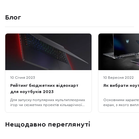
Блог
10 Січня 2023
10 Вересня 2022
Рейтинг бюджетних відеокарт
Як вибрати ноут
для ноутбуків 2023
Для запуску популярних мультиплеєрних
Основними характе
ігор чи сюжетних проектів кількарічної
екран, з якого вип
давності вистачить навіть ноутбука з
(від 11 до 17 дюймів
інтегрованою відеокартою. А новинки
залежить загальна 
щонайменше на середніх налаштуваннях
роботи від батареї;
Нещодавно переглянуті
графіки будуть видавати комфортну
ділиться на операти
частоту кадрів навіть на недорогій
нарешті відеокарта
ноутбучній дискретці. У цій статті ми
для ігор, а й в бага